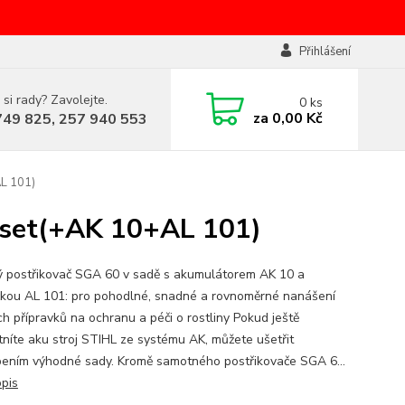
Přihlášení
 si rady? Zavolejte.
0
ks
za
0,00 Kč
749 825, 257 940 553
L 101)
 set(+AK 10+AL 101)
 postřikovač SGA 60 v sadě s akumulátorem AK 10 a
čkou AL 101: pro pohodlné, snadné a rovnoměrné nanášení
ch přípravků na ochranu a péči o rostliny Pokud ještě
tníte aku stroj STIHL ze systému AK, můžete ušetřit
ením výhodné sady. Kromě samotného postřikovače SGA 6...
opis