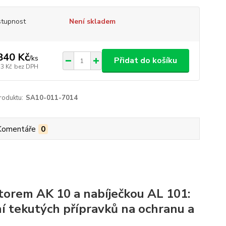
tupnost
Není skladem
840 Kč
/
ks
Přidat do košíku
53 Kč
bez DPH
roduktu:
SA10-011-7014
Komentáře
0
torem AK 10 a nabíječkou AL 101:
 tekutých přípravků na ochranu a