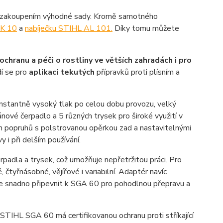
t zakoupením výhodné sady. Kromě samotného
AK 10
a
nabíječku STIHL AL 101.
Díky tomu můžete
ochranu a péči o rostliny ve větších zahradách i pro
dí se pro
aplikaci tekutých
přípravků proti plísním a
nstantně vysoký tlak po celou dobu provozu, velký
ové čerpadlo a 5 různých trysek pro široké využití v
tém popruhů s polstrovanou opěrkou zad a nastavitelnými
 i při delším používání.
erpadla a trysek, což umožňuje nepřetržitou práci. Pro
čtyřnásobné, vějířové i variabilní. Adaptér navíc
ze snadno připevnit k SGA 60 pro pohodlnou přepravu a
č STIHL SGA 60 má certifikovanou ochranu proti stříkající