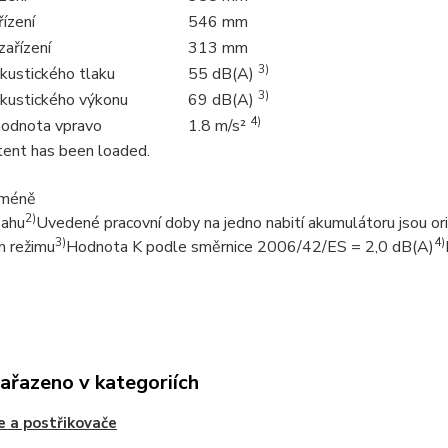
ízení
546 mm
zařízení
313 mm
3)
kustického tlaku
55 dB(A)
3)
akustického výkonu
69 dB(A)
4)
 hodnota vpravo
1.8 m/s²
ent has been loaded.
 méně
2)
sahu
Uvedené pracovní doby na jedno nabití akumulátoru jsou orien
3)
4)
m režimu
Hodnota K podle směrnice 2006/42/ES = 2,0 dB(A)
zařazeno v kategoriích
e a postřikovače