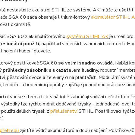
ště nevlastníte aku stroj STIHL ze systému AK, můžete ušetři
vače SGA 60 sada obsahuje lithium-iontový
akumulátor STIHL 
covat okamžitě.
vač SGA 60 z akumulátorového
systému STIHL AK
je určen pro
esionální použití,
například v menších zahradních centrech. Ho
hnojení i hubení plevele.
orový postřikovač SGA 60
se velmi snadno ovládá.
Nabízí ko
ý průhledný zásobník s ukazatelem hladiny,
robustní membrán
tví, pěstování ovoce a zeleniny či na plantážích. Modulární sys
, hrudními a bederními popruhy zajišťuje pohodlnou práci bez únavy
icí otvor se sítem a filtr v nádobě zabraňují vnikání nečistot do č
 výsledky lze rychle měnit dodávané trysky – jednoduché, dvojité, 
použití dalších trysek z
příslušenství
STIHL. Postřikovací tyč l
í.
přehledu
zjistíte výdrž akumulátorů a dobu nabíjení. Postřikova