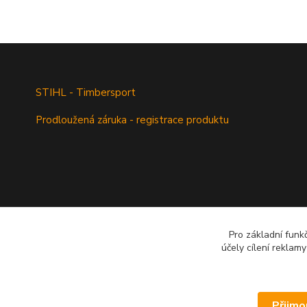
STIHL - Timbersport
Prodloužená záruka - registrace produktu
Pro základní funk
účely cílení reklam
Přijmo