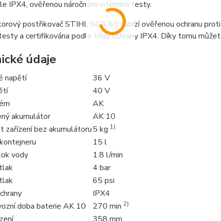
e IPX4, ověřenou náročnými interními testy.
rový postřikovač STIHL SGA 60 nabízí ověřenou ochranu proti stř
 testy a certifikována podle třídy ochrany IPX4. Díky tomu může
ické údaje
é napětí
36 V
ětí
40 V
tém
AK
ný akumulátor
AK 10
1)
 zařízení bez akumulátoru
5 kg
 kontejneru
15 l
tok vody
1.8 l/min
tlak
4 bar
tlak
65 psi
chrany
IPX4
2)
vozní doba baterie AK 10
270 min
ízení
358 mm