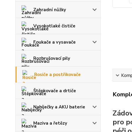
Zahradní nůžky
Vysokotlaké čističe
Foukače a vysavače
Rozbrušovací pily
Rosiče a postřikovače
Kompl
Štěpkovače a drtiče
Komple
Nabíječky a AKU baterie
Zádov
pro p
Maziva a řetězy
péči o