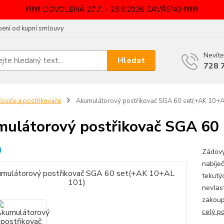
!!!!!!!!!! DOVOLENÁ 27.7. - 28.8.2026 ZAVŘENO !!!!!!!!!!
ení od kupní smlouvy
Nevíte
Hledat
728 
osiče a postřikovače
Akumulátorový postřikovač SGA 60 set(+AK 10+A
ulátorový postřikovač SGA 60
Zádový
nabíje
tekutý
nevlas
zakoup
celý p