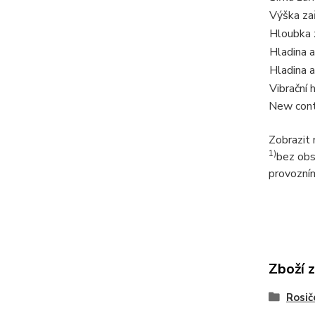
Výška zař
Hloubka 
Hladina a
Hladina 
Vibrační
New cont
Zobrazit
1)
bez ob
provozní
Zboží 
Rosič