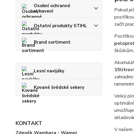
Osobní ochranné
Pokud je
vybavení
postřiko
začít pra
Ostatní produkty STIHL
Postřiko
Brand sortiment
poloprof
škůdcům, 
Akumulát
15litrov
Lesní navijáky
zahradnic
ramenními
Kované švédské sekery
Velký pln
optimální
umožňuje 
skladován
KONTAKT
V našem
Zdeněk Wambera - Wampi