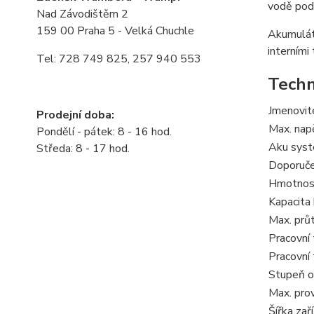
vodě podl
Nad Závodištěm 2
159 00 Praha 5 - Velká Chuchle
Akumuláto
interními
Tel: 728 749 825, 257 940 553
Techn
Jmenovit
Prodejní doba:
Max. nap
Pondělí - pátek: 8 - 16 hod.
Aku sys
Středa: 8 - 17 hod.
Doporuče
Hmotnost
Kapacita
Max. prů
Pracovní 
Pracovní 
Stupeň o
Max. pro
Šířka zař