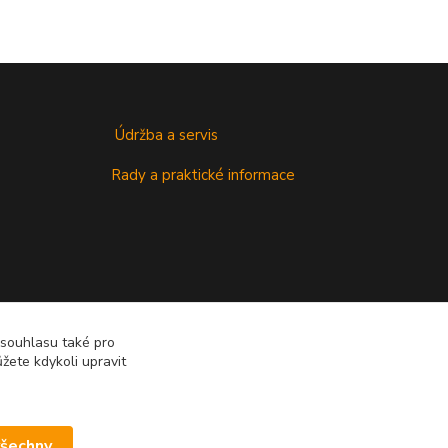
Údržba a servis
Rady a praktické informace
 souhlasu také pro
žete kdykoli upravit
všechny