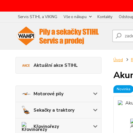
Servis STIHL a VIKING
Vše o nákupu
Kontakty
Odstoup
Úvod
R
Aktuální akce STIHL
Akum
Novinka
Motorové pily
Sekačky a traktory
Křovinořezy