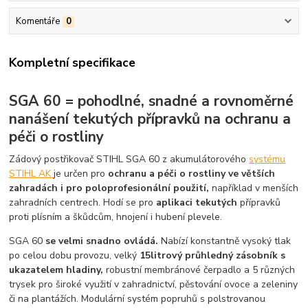
Komentáře
0
Kompletní specifikace
SGA 60 = pohodlné, snadné a rovnoměrné
nanášení tekutých přípravků na ochranu a
péči o rostliny
Zádový postřikovač STIHL SGA 60 z akumulátorového
systému
STIHL AK
je určen pro
ochranu a péči o rostliny ve větších
zahradách i pro poloprofesionální použití,
například v menších
zahradních centrech. Hodí se pro
aplikaci tekutých
přípravků
proti plísním a škůdcům, hnojení i hubení plevele.
SGA 60
se velmi snadno ovládá.
Nabízí konstantně vysoký tlak
po celou dobu provozu, velký
15litrový průhledný zásobník s
ukazatelem hladiny,
robustní membránové čerpadlo a 5 různých
trysek pro široké využití v zahradnictví, pěstování ovoce a zeleniny
či na plantážích. Modulární systém popruhů s polstrovanou