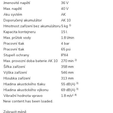
Jmenovité napětí
36 V
Max. napětí
40 V
Aku systém
AK
Doporučený akumulátor
AK 10
1)
Hmotnost zařízení bez akumulátoru
5 kg
Kapacita kontejneru
15 l
Max. průtok vody
1.8 l/min
Pracovní tlak
4 bar
Pracovní tlak
65 psi
Stupeň ochrany
IPX4
2)
Max. provozní doba baterie AK 10
270 min
Šířka zařízení
358 mm
Výška zařízení
546 mm
Hloubka zařízení
313 mm
3)
Hladina akustického tlaku
55 dB(A)
3)
Hladina akustického výkonu
69 dB(A)
4)
Vibrační hodnota vpravo
1.8 m/s²
New content has been loaded.
Zobrazit méně