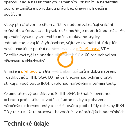
opěrkou zad a nastavitelnými ramenními, hrudními a bederními
popruhy zajišťuje pohodlnou práci bez únavy i při delším
používání.
Velký plnicí otvor se sítem a filtr v nádobě zabraňují vnikání
nečistot do čerpadla a trysek, což umožňuje nepřetržitou práci. Pro
optimální výsledky lze rychle měnit dodávané trysky –
jednoduché, dvojité, čtyřnásobné, vějířové i variabilní. Adaptér
navíc umožňuje použití dalších trysek z
příslušenství
STIHL.
Postřikovací tyč lze snadno připevnit k SGA 60 pro pohodlnou
přepravu a skladování.
V našem
přehledu
zjistíte výdrž akumulátorů a dobu nabíjení.
Postřikovač STIHL SGA 60 má certifikovanou ochranu proti
stříkající vodě podle IPX4, ověřenou náročnými interními testy.
Akumulátorový postřikovač STIHL SGA 60 nabízí ověřenou
ochranu proti stříkající vodě. Její účinnost byla potvrzena
náročnými interními testy a certifikována podle třídy ochrany IPX4.
Díky tomu můžete pracovat bezpečně i v náročnějších podmínkách.
Technické údaje