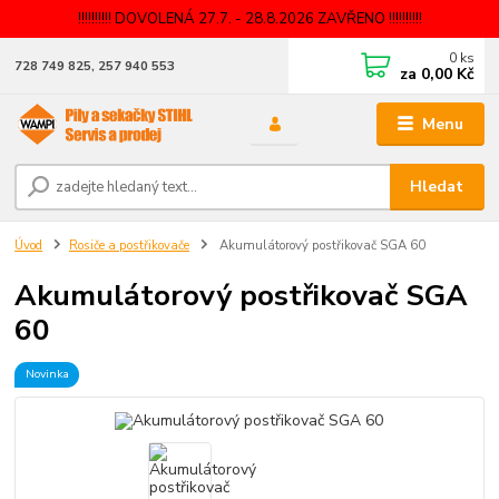
!!!!!!!!!! DOVOLENÁ 27.7. - 28.8.2026 ZAVŘENO !!!!!!!!!!
0
ks
728 749 825, 257 940 553
za
0,00 Kč
Menu
Hledat
Úvod
Rosiče a postřikovače
Akumulátorový postřikovač SGA 60
Akumulátorový postřikovač SGA
60
Novinka