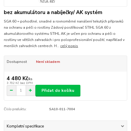
bez akumulátoru a nabíječky/ AK systém
SGA 60 = pohodlné, snadné a rovnoměrné nanášení tekutých přípravků
na ochranu a péči o rostliny Zádový postřikovač STIHL SGA 60 z
akumulátorového systému STIHL AK je určen pro ochranu a péči o
rostliny ve větších zahradách i pro poloprofesionální použití, například v
menších zahradních centrech. H...
celý popis
Dostupnost
Není skladem
4 480 Kč
/
ks
3 702 Kč
bez DPH
Přidat do košíku
Číslo produktu:
SA10-011-7004
Kompletní specifikace