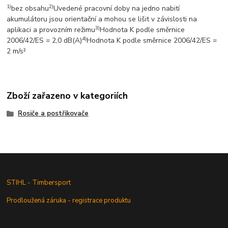
1)
2)
bez obsahu
Uvedené pracovní doby na jedno nabití
akumulátoru jsou orientační a mohou se lišit v závislosti na
3)
aplikaci a provozním režimu
Hodnota K podle směrnice
4)
2006/42/ES = 2,0 dB(A)
Hodnota K podle směrnice 2006/42/ES =
2 m/s²
Zboží zařazeno v kategoriích
Rosiče a postřikovače
STIHL - Timbersport
Prodloužená záruka - registrace produktu