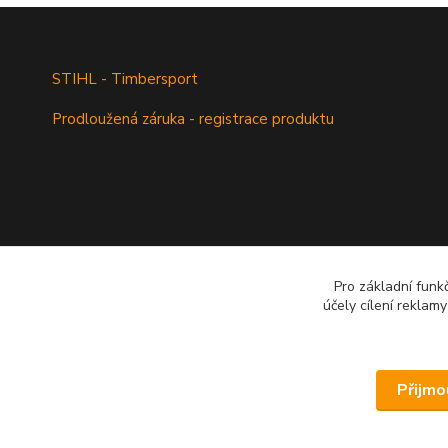
STIHL - Timbersport
Prodloužená záruka - registrace produktu
Pro základní funk
účely cílení reklam
Přijmo