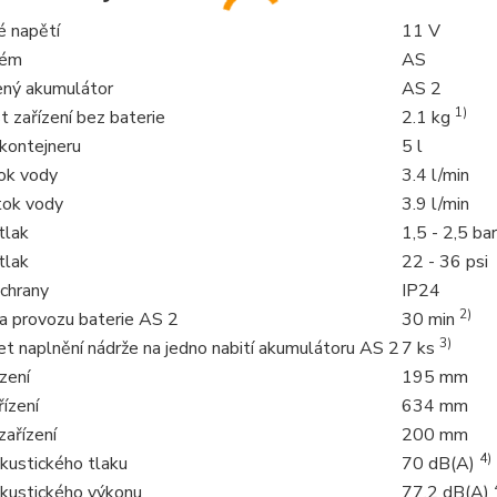
é napětí
11 V
tém
AS
ný akumulátor
AS 2
1)
 zařízení bez baterie
2.1 kg
 kontejneru
5 l
tok vody
3.4 l/min
tok vody
3.9 l/min
tlak
1,5 - 2,5 bar
tlak
22 - 36 psi
chrany
IP24
2)
a provozu baterie AS 2
30 min
3)
t naplnění nádrže na jedno nabití akumulátoru AS 2
7 ks
ízení
195 mm
ízení
634 mm
zařízení
200 mm
4)
kustického tlaku
70 dB(A)
akustického výkonu
77.2 dB(A)