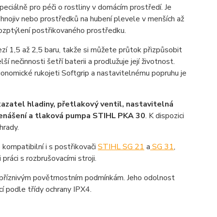
peciálně pro péči o rostliny v domácím prostředí. Je
, hnojiv nebo prostředků na hubení plevele v menších až
ozptýlení postřikovaného prostředku.
zí 1,5 až 2,5 baru, takže si můžete průtok přizpůsobit
 nečinnosti šetří baterii a prodlužuje její životnost.
gonomické rukojeti Softgrip a nastavitelnému popruhu je
azatel hladiny, přetlakový ventil, nastavitelná
 přenášení a tlaková pumpa STIHL PKA 30
. K dispozici
hrady.
kompatibilní i s postřikovači
STIHL SG 21
a
SG 31
,
práci s rozbrušovacími stroji.
nepříznivým povětrnostním podmínkám. Jeho odolnost
ací podle třídy ochrany IPX4.