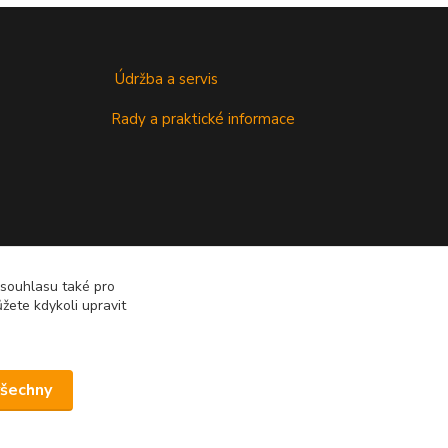
Údržba a servis
Rady a praktické informace
 souhlasu také pro
žete kdykoli upravit
všechny
Vytvořeno na
Eshop-rychle.cz