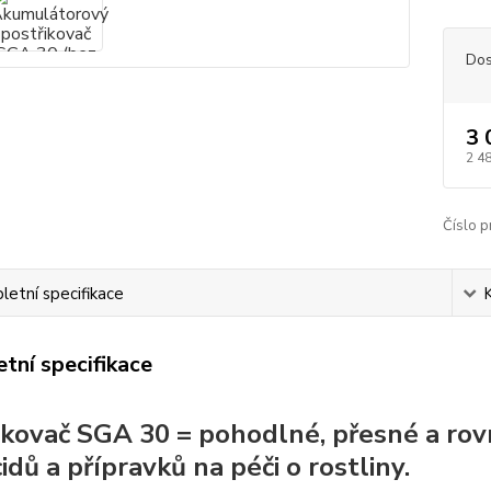
Dos
3 
2 4
Číslo p
etní specifikace
tní specifikace
ikovač SGA 30 = pohodlné, přesné a ro
idů a přípravků na péči o rostliny.