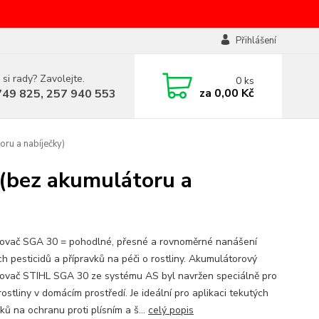
Přihlášení
 si rady? Zavolejte.
0
ks
za
0,00 Kč
749 825, 257 940 553
ru a nabíječky)
(bez akumulátoru a
kovač SGA 30 = pohodlné, přesné a rovnoměrné nanášení
ch pesticidů a přípravků na péči o rostliny. Akumulátorový
kovač STIHL SGA 30 ze systému AS byl navržen speciálně pro
rostliny v domácím prostředí. Je ideální pro aplikaci tekutých
ků na ochranu proti plísním a š...
celý popis