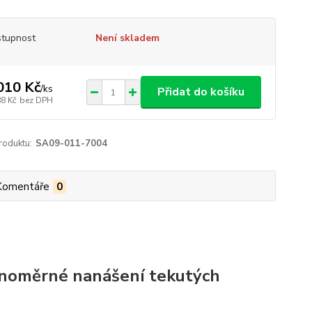
tupnost
Není skladem
010 Kč
/
ks
Přidat do košíku
88 Kč
bez DPH
roduktu:
SA09-011-7004
Komentáře
0
vnoměrné nanášení tekutých