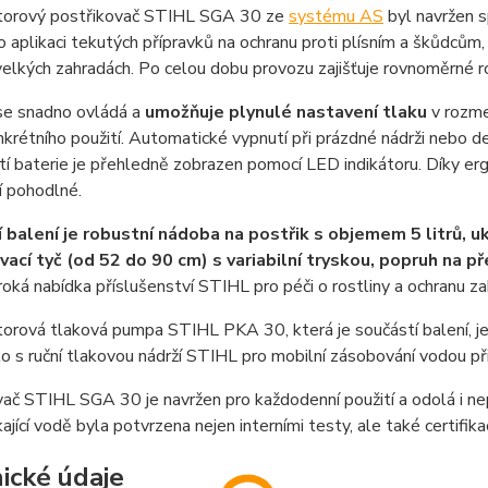
orový postřikovač STIHL SGA 30 ze
systému AS
byl navržen s
ro aplikaci tekutých přípravků na ochranu proti plísním a škůdcům
elkých zahradách. Po celou dobu provozu zajišťuje rovnoměrné r
e snadno ovládá a
umožňuje plynulé nastavení tlaku
v rozme
krétního použití. Automatické vypnutí při prázdné nádrži nebo delší
tí baterie je přehledně zobrazen pomocí LED indikátoru. Díky er
í pohodlné.
 balení je robustní nádoba na postřik s objemem 5 litrů, uk
vací tyč (od 52 do 90 cm) s variabilní tryskou, popruh na
iroká nabídka příslušenství STIHL pro péči o rostliny a ochranu za
rová tlaková pumpa STIHL PKA 30, která je součástí balení, je 
ko s ruční tlakovou nádrží STIHL pro mobilní zásobování vodou při 
vač STIHL SGA 30 je navržen pro každodenní použití a odolá i 
íkající vodě byla potvrzena nejen interními testy, ale také certifik
ické údaje