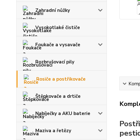
Zahradní nůžky
Vysokotlaké čističe
Foukače a vysavače
Rozbrušovací pily
Rosiče a postřikovače
Kompl
Štěpkovače a drtiče
Komple
Nabíječky a AKU baterie
Postř
Maziva a řetězy
pestic