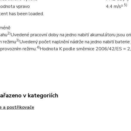
5)
 hodnota vpravo
4.4 m/s²
ent has been loaded.
 méně
2)
sahu
Uvedené pracovní doby na jedno nabití akumulátoru jsou orien
3)
m režimu
Uvedený počet naplnění nádrže na jedno nabití baterie j
4)
a provozním režimu.
Hodnota K podle směrnice 2006/42/ES = 2
zařazeno v kategoriích
e a postřikovače