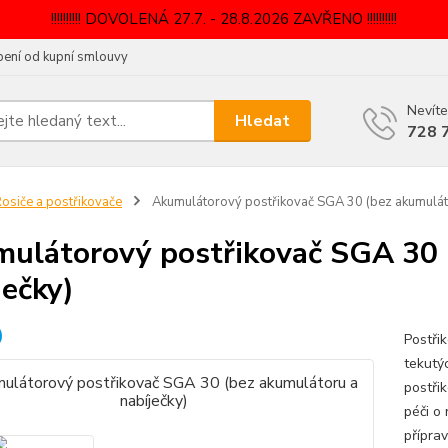
!!!!!!!!!! DOVOLENÁ 27.7. - 28.8.2026 ZAVŘENO !!!!!!!!!!
ení od kupní smlouvy
Nevíte
Hledat
728 
osiče a postřikovače
Akumulátorový postřikovač SGA 30 (bez akumuláto
ulátorový postřikovač SGA 30 
ječky)
Postři
tekutý
postři
péči o 
příprav