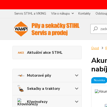
Servis STIHL a VIKING
Vše o nákupu
Kontakty
Odstoup
Úvod
R
Aktuální akce STIHL
Akum
nabí
Motorové pily
Novinka
Sekačky a traktory
Křovinořezy