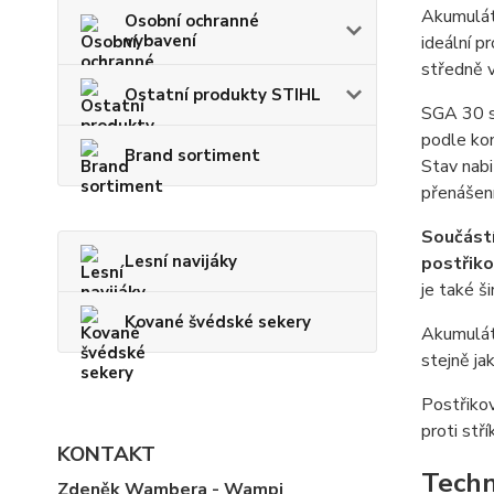
Akumulát
Osobní ochranné
vybavení
ideální p
středně v
Ostatní produkty STIHL
SGA 30 s
podle kon
Brand sortiment
Stav nabi
přenášen
Součástí
Lesní navijáky
postřiko
je také š
Kované švédské sekery
Akumuláto
stejně ja
Postřiko
proti stř
KONTAKT
Techn
Zdeněk Wambera - Wampi