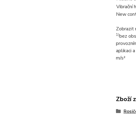
Vibrační
New cont
Zobrazit
1)
bez ob
provozní
aplikaci 
m/s²
Zboží 
Rosič