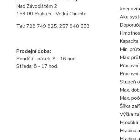
Nad Závodištěm 2
Jmenovit
159 00 Praha 5 - Velká Chuchle
Aku sys
Doporuče
Tel: 728 749 825, 257 940 553
Hmotnost
Kapacita
Min. prů
Prodejní doba:
Max. prů
Pondělí - pátek: 8 - 16 hod.
Pracovní 
Středa: 8 - 17 hod.
Pracovní 
Stupeň o
Max. dob
Max. poče
Šířka zař
Výška zař
Hloubka 
Hladina a
Hladina 