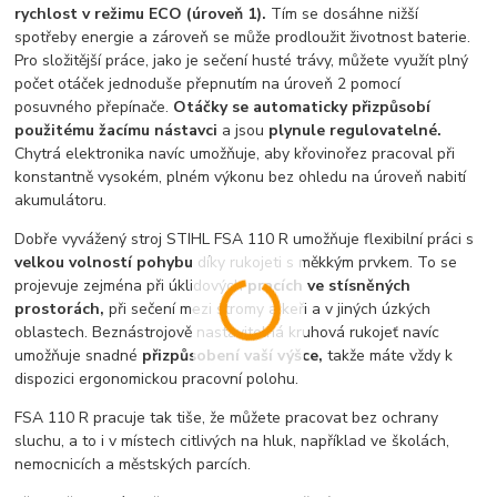
rychlost v režimu ECO (úroveň 1).
Tím se dosáhne nižší
spotřeby energie a zároveň se může prodloužit životnost baterie.
Pro složitější práce, jako je sečení husté trávy, můžete využít plný
počet otáček jednoduše přepnutím na úroveň 2 pomocí
posuvného přepínače.
Otáčky se automaticky přizpůsobí
použitému žacímu nástavci
a jsou
plynule regulovatelné.
Chytrá elektronika navíc umožňuje, aby křovinořez pracoval při
konstantně vysokém, plném výkonu bez ohledu na úroveň nabití
akumulátoru.
Dobře vyvážený stroj STIHL FSA 110 R umožňuje flexibilní práci s
velkou volností pohybu
díky rukojeti s měkkým prvkem. To se
projevuje zejména při úklidových
pracích ve stísněných
prostorách,
při sečení mezi stromy a keři a v jiných úzkých
oblastech. Beznástrojově nastavitelná kruhová rukojeť navíc
umožňuje snadné
přizpůsobení vaší výšce,
takže máte vždy k
dispozici ergonomickou pracovní polohu.
FSA 110 R pracuje tak tiše, že můžete pracovat bez ochrany
sluchu, a to i v místech citlivých na hluk, například ve školách,
nemocnicích a městských parcích.