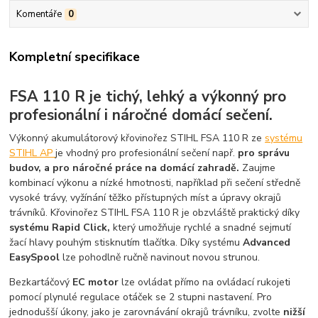
Komentáře
0
Kompletní specifikace
FSA 110 R je tichý, lehký a výkonný pro
profesionální i náročné domácí sečení.
Výkonný akumulátorový křovinořez STIHL FSA 110 R ze
systému
STIHL AP
je vhodný pro profesionální sečení např.
pro správu
budov, a pro náročné práce na domácí zahradě.
Zaujme
kombinací výkonu a nízké hmotnosti, například při sečení středně
vysoké trávy, vyžínání těžko přístupných míst a úpravy okrajů
trávníků. Křovinořez STIHL FSA 110 R je obzvláště praktický díky
systému Rapid Click,
který umožňuje rychlé a snadné sejmutí
žací hlavy pouhým stisknutím tlačítka. Díky systému
Advanced
EasySpool
lze pohodlně ručně navinout novou strunou.
Bezkartáčový
EC motor
lze ovládat přímo na ovládací rukojeti
pomocí plynulé regulace otáček se 2 stupni nastavení. Pro
jednodušší úkony, jako je zarovnávání okrajů trávníku, zvolte
nižší