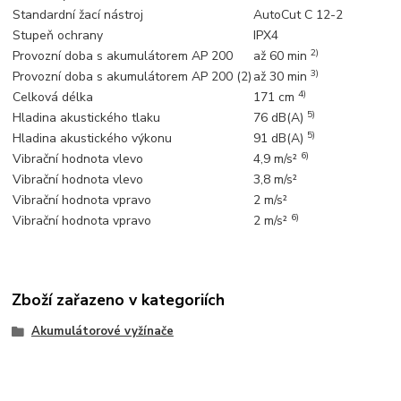
Standardní žací nástroj
AutoCut C 12-2
Stupeň ochrany
IPX4
2)
Provozní doba s akumulátorem AP 200
až 60 min
3)
Provozní doba s akumulátorem AP 200 (2)
až 30 min
4)
Celková délka
171 cm
5)
Hladina akustického tlaku
76 dB(A)
5)
Hladina akustického výkonu
91 dB(A)
6)
Vibrační hodnota vlevo
4,9 m/s²
Vibrační hodnota vlevo
3,8 m/s²
Vibrační hodnota vpravo
2 m/s²
6)
Vibrační hodnota vpravo
2 m/s²
Zboží zařazeno v kategoriích
Akumulátorové vyžínače