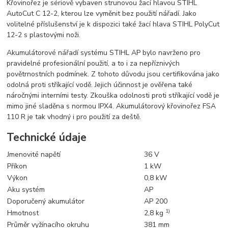
Křovinořez je sériově vybaven strunovou žací hlavou STIHL
AutoCut C 12-2, kterou lze vyměnit bez použití nářadí. Jako
volitelné příslušenství je k dispozici také žací hlava STIHL PolyCut
12-2 s plastovými noži.
Akumulátorové nářadí systému STIHL AP bylo navrženo pro
pravidelné profesionální použití, a to i za nepříznivých
povětrnostních podmínek. Z tohoto důvodu jsou certifikována jako
odolná proti stříkající vodě. Jejich účinnost je ověřena také
náročnými interními testy. Zkouška odolnosti proti stříkající vodě je
mimo jiné sladěna s normou IPX4. Akumulátorový křovinořez FSA
110 R je tak vhodný i pro použití za deště.
Technické údaje
Jmenovité napětí
36 V
Příkon
1 kW
Výkon
0,8 kW
Aku systém
AP
Doporučený akumulátor
AP 200
1)
Hmotnost
2,8 kg
Průměr vyžínacího okruhu
381 mm