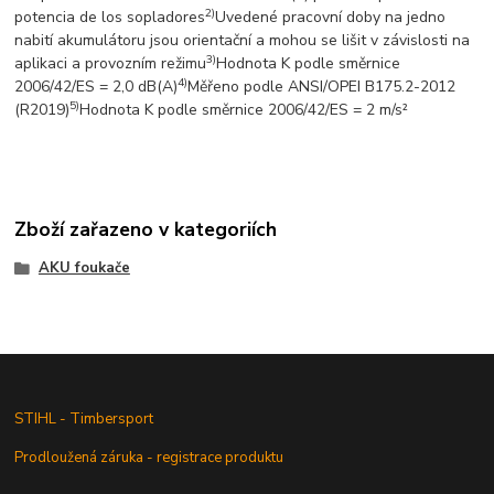
2)
potencia de los sopladores
Uvedené pracovní doby na jedno
nabití akumulátoru jsou orientační a mohou se lišit v závislosti na
3)
aplikaci a provozním režimu
Hodnota K podle směrnice
4)
2006/42/ES = 2,0 dB(A)
Měřeno podle ANSI/OPEI B175.2-2012
5)
(R2019)
Hodnota K podle směrnice 2006/42/ES = 2 m/s²
Zboží zařazeno v kategoriích
AKU foukače
STIHL - Timbersport
Prodloužená záruka - registrace produktu