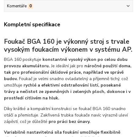
Komentáře
0
Kompletní specifikace
Foukač BGA 160 je výkonný stroj s trvale
vysokým foukacím výkonem v systému AP.
BGA 160 poskytuje
konstantně vysoký výkon po celou dobu
provozu akumulátoru.
Je ideální jak pro
náročné použití doma,
tak pro profesionální úklidové práce, například ve správě
budov.
Foukač je velmi snadno ovladatelný a příjemně tichý, což
umožňuje
rychlé a efektivní odstraňování listí, posekané
trávy a nečistot ze zpevněných i zelených ploch, dokonce i v
prostředí citlivém na hluk.
Díky krátké a kompaktní konstrukci se foukač BGA 160 snadno
otáčí a přemisťuje. Zakřivená trubka foukače navíc výrazně uleví
zápěstí, což je důležité
pro práci bez únavy.
Variabilně nastavitelná síla foukání umožňuje flexibilně