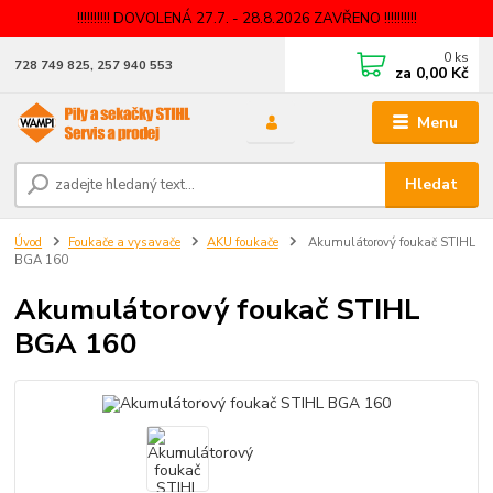
!!!!!!!!!! DOVOLENÁ 27.7. - 28.8.2026 ZAVŘENO !!!!!!!!!!
0
ks
728 749 825, 257 940 553
za
0,00 Kč
Menu
Hledat
Úvod
Foukače a vysavače
AKU foukače
Akumulátorový foukač STIHL
BGA 160
Akumulátorový foukač STIHL
BGA 160