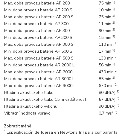
2)
Max. doba provozu baterie AP 200
75 min
2)
Min. doba provozu baterie AP 200 S
10 min
2)
Max. doba provozu baterie AP 200 S
75 min
2)
Min. doba provozu baterie AP 300
11 min
2)
Max. doba provozu baterie AP 300
90 min
2)
Min. doba provozu baterie AP 300 S
15 min
2)
Max. doba provozu baterie AP 300 S
110 min
2)
Min. doba provozu baterie AP 500 S
17 min
2)
Max. doba provozu baterie AP 500 S
130 min
2)
Min. doba provozu baterie AR 2000 L
56 min
2)
Max. doba provozu baterie AR 2000 L
430 min
2)
Min. doba provozu baterie AR 3000 L
85 min
2)
Max. doba provozu baterie AR 3000 L
670 min
3)
Hladina akustického tlaku
80 dB(A)
4)
Hladina akustického tlaku 15 m vzdálenost
57 dB(A)
3)
Hladina akustického výkonu
90 dB(A)
5)
Vibrační hodnota vpravo
0,7 m/s²
Zobrazit méně
1)
Especificación de fuerza en Newtons (n) para comparar la