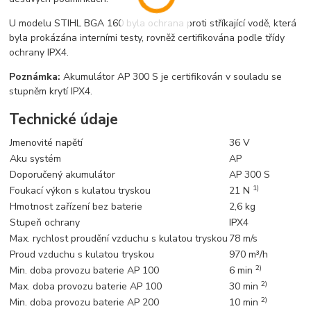
U modelu STIHL BGA 160 byla ochrana proti stříkající vodě, která
byla prokázána interními testy, rovněž certifikována podle třídy
ochrany IPX4.
Poznámka:
Akumulátor AP 300 S je certifikován v souladu se
stupněm krytí IPX4.
Technické údaje
Jmenovité napětí
36 V
Aku systém
AP
Doporučený akumulátor
AP 300 S
1)
Foukací výkon s kulatou tryskou
21 N
Hmotnost zařízení bez baterie
2,6 kg
Stupeň ochrany
IPX4
Max. rychlost proudění vzduchu s kulatou tryskou
78 m/s
Proud vzduchu s kulatou tryskou
970 m³/h
2)
Min. doba provozu baterie AP 100
6 min
2)
Max. doba provozu baterie AP 100
30 min
2)
Min. doba provozu baterie AP 200
10 min