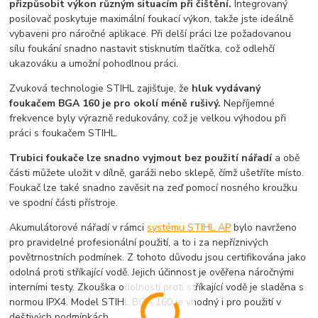
přizpůsobit výkon různým situacím při čištění.
Integrovaný
posilovač poskytuje maximální foukací výkon, takže jste ideálně
vybaveni pro náročné aplikace. Při delší práci lze požadovanou
sílu foukání snadno nastavit stisknutím tlačítka, což odlehčí
ukazováku a umožní pohodlnou práci.
Zvuková technologie STIHL zajišťuje, že
hluk vydávaný
foukačem BGA 160 je pro okolí méně rušivý.
Nepříjemné
frekvence byly výrazně redukovány, což je velkou výhodou při
práci s foukačem STIHL.
Trubici foukače lze snadno vyjmout bez použití nářadí
a obě
části můžete uložit v dílně, garáži nebo sklepě, čímž ušetříte místo.
Foukač lze také snadno zavěsit na zeď pomocí nosného kroužku
ve spodní části přístroje.
Akumulátorové nářadí v rámci
systému STIHL AP
bylo navrženo
pro pravidelné profesionální použití, a to i za nepříznivých
povětrnostních podmínek. Z tohoto důvodu jsou certifikována jako
odolná proti stříkající vodě. Jejich účinnost je ověřena náročnými
interními testy. Zkouška odolnosti proti stříkající vodě je sladěna s
normou IPX4. Model STIHL BGA 160 je vhodný i pro použití v
deštivých podmínkách.