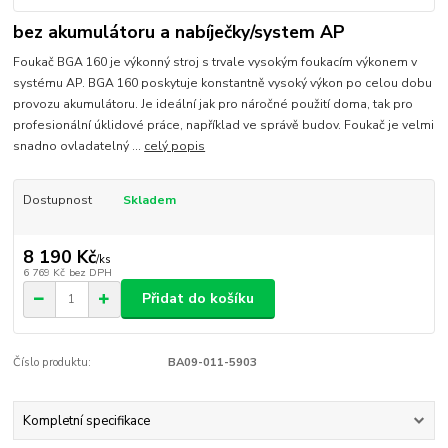
bez akumulátoru a nabíječky/system AP
Foukač BGA 160 je výkonný stroj s trvale vysokým foukacím výkonem v
systému AP. BGA 160 poskytuje konstantně vysoký výkon po celou dobu
provozu akumulátoru. Je ideální jak pro náročné použití doma, tak pro
profesionální úklidové práce, například ve správě budov. Foukač je velmi
snadno ovladatelný ...
celý popis
Dostupnost
Skladem
8 190 Kč
/
ks
6 769 Kč
bez DPH
Přidat do košíku
Číslo produktu:
BA09-011-5903
Kompletní specifikace