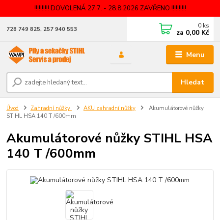
!!!!!!!!!! DOVOLENÁ 27.7. - 28.8.2026 ZAVŘENO !!!!!!!!!!
0
ks
728 749 825, 257 940 553
za
0,00 Kč
Menu
Hledat
Úvod
Zahradní nůžky
AKU zahradní nůžky
Akumulátorové nůžky
STIHL HSA 140 T /600mm
Akumulátorové nůžky STIHL HSA
140 T /600mm