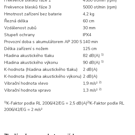
Frekvence blesků fáze 2
4500 ot/min (rpm)
Frekvence blesků fáze 3
5000 ot/min (rpm)
Hmotnost zařízení bez baterie
4,2 kg
Řezná délka
60 cm
Vzdálenost zubů
30 mm
Stupeň ochrany
IPX4
Provozní doba s akumulátorem AP 200 S
140 min
Délka zařízení s nožem
125 cm
1)
Hladina akustického tlaku
82 dB(A)
1)
Hladina akustického výkonu
90 dB(A)
K-hodnota (hladina akustického tlaku)
2 dB(A)
K-hodnota (hladina akustického výkonu)
2 dB(A)
2)
Vibrační hodnota vlevo
1,9 m/s²
2)
Vibrační hodnota vpravo
1,3 m/s²
1)
2)
K-Faktor podle RL 2006/42/EG = 2,5 dB(A)
K-Faktor podle RL
2006/42/EG = 2 m/s²