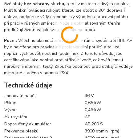
živé ploty
bez ochrany sluchu,
a to i v místech citlivých na hluk.
Multifunkční ovládací rukojeť, kterou lze otočit o 90° doprava i
doleva, podporuje vždy ergonomicky výhodnou pracovní polohu
při práci v různých směrech. Nože s optimalizovaným třením
prodlužují životnost jak svou, tak i akumulátoru.
Pozn.:
Všechno akumulátorové nářadí v rámci systému STIHL AP
bylo navrženo pro pravidelné profesionální použití, a to i za
nepříznivých povětrnostních podmínek. Z tohoto důvodu jsou
certifikována jako odolná proti stříkající vodě, což ověřujeme i
náročnými interními testy. Zkouška odolnosti proti stříkající vodě je
mimo jiné sladěna s normou IPX4.
Technické údaje
Jmenovité napětí
36 V
Příkon
0,65 kW
Výkon
0,46 kW
Aku systém
AP
Doporučený akumulátor
AP 200 S
Frekvence blesků
3900 ot/min (rpm)