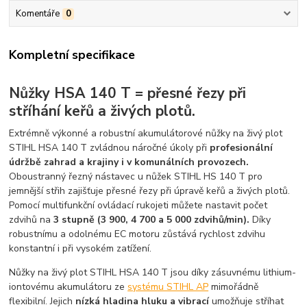
Komentáře
0
Kompletní specifikace
Nůžky HSA 140 T = přesné řezy při
stříhání keřů a živých plotů.
Extrémně výkonné a robustní akumulátorové nůžky na živý plot
STIHL HSA 140 T zvládnou náročné úkoly při
profesionální
údržbě zahrad a krajiny i v komunálních provozech.
Oboustranný řezný nástavec u nůžek STIHL HS 140 T pro
jemnější střih zajišťuje přesné řezy při úpravě keřů a živých plotů.
Pomocí multifunkční ovládací rukojeti můžete nastavit počet
zdvihů na
3 stupně (3 900, 4 700 a 5 000 zdvihů/min).
Díky
robustnímu a odolnému EC motoru zůstává rychlost zdvihu
konstantní i při vysokém zatížení.
Nůžky na živý plot STIHL HSA 140 T jsou díky zásuvnému lithium-
iontovému akumulátoru ze
systému STIHL AP
mimořádně
flexibilní. Jejich
nízká hladina hluku a vibrací
umožňuje stříhat