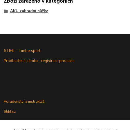
Zboží zařazeno v kategoriích
AKU zahradní nůžky
STIHL - Timbersport
Prodloužená záruka - registrace produktu
Poradenství a instruktáž
Stihl.cz