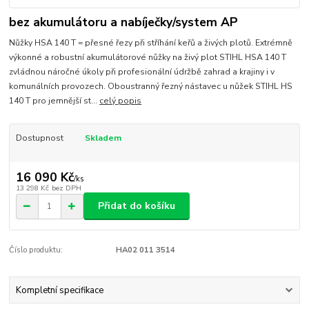
bez akumulátoru a nabíječky/system AP
Nůžky HSA 140 T = přesné řezy při stříhání keřů a živých plotů. Extrémně
výkonné a robustní akumulátorové nůžky na živý plot STIHL HSA 140 T
zvládnou náročné úkoly při profesionální údržbě zahrad a krajiny i v
komunálních provozech. Oboustranný řezný nástavec u nůžek STIHL HS
140 T pro jemnější st...
celý popis
Dostupnost
Skladem
16 090 Kč
/
ks
13 298 Kč
bez DPH
Přidat do košíku
Číslo produktu:
HA02 011 3514
Kompletní specifikace