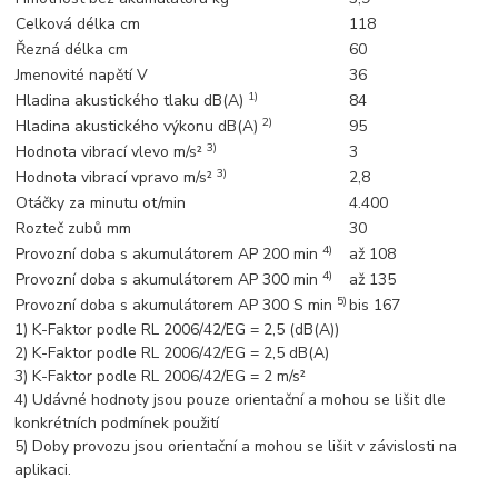
Celková délka cm
118
Řezná délka cm
60
Jmenovité napětí V
36
1)
Hladina akustického tlaku dB(A)
84
2)
Hladina akustického výkonu dB(A)
95
3)
Hodnota vibrací vlevo m/s²
3
3)
Hodnota vibrací vpravo m/s²
2,8
Otáčky za minutu ot/min
4.400
Rozteč zubů mm
30
4)
Provozní doba s akumulátorem AP 200 min
až 108
4)
Provozní doba s akumulátorem AP 300 min
až 135
5)
Provozní doba s akumulátorem AP 300 S min
bis 167
1) K-Faktor podle RL 2006/42/EG = 2,5 (dB(A))
2) K-Faktor podle RL 2006/42/EG = 2,5 dB(A)
3) K-Faktor podle RL 2006/42/EG = 2 m/s²
4) Udávné hodnoty jsou pouze orientační a mohou se lišit dle
konkrétních podmínek použití
5) Doby provozu jsou orientační a mohou se lišit v závislosti na
aplikaci.