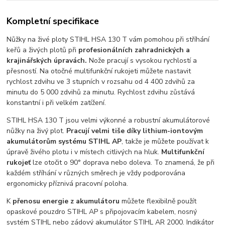
Kompletní specifikace
Nůžky na živé ploty STIHL HSA 130 T vám pomohou při stříhání
keřů a živých plotů při
profesionálních zahradnických a
krajinářských úpravách.
Nože pracují s vysokou rychlostí a
přesností. Na otočné multifunkční rukojeti můžete nastavit
rychlost zdvihu ve 3 stupních v rozsahu od 4 400 zdvihů za
minutu do 5 000 zdvihů za minutu. Rychlost zdvihu zůstává
konstantní i při velkém zatížení.
STIHL HSA 130 T jsou velmi výkonné a robustní akumulátorové
nůžky na živý plot.
Pracují velmi tiše díky lithium-iontovým
akumulátorům systému STIHL AP
, takže je můžete používat k
úpravě živého plotu i v místech citlivých na hluk.
Multifunkční
rukojeť
lze otočit o 90° doprava nebo doleva. To znamená, že při
každém stříhání v různých směrech je vždy podporována
ergonomicky příznivá pracovní poloha.
K
přenosu energie z akumulátoru
můžete flexibilně použít
opaskové pouzdro STIHL AP s připojovacím kabelem, nosný
systém STIHL nebo zádový akumulátor STIHL AR 2000. Indikátor