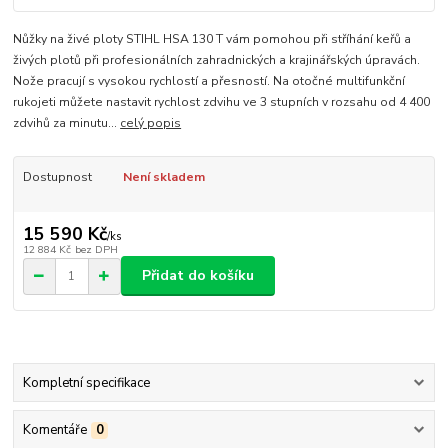
Nůžky na živé ploty STIHL HSA 130 T vám pomohou při stříhání keřů a
živých plotů při profesionálních zahradnických a krajinářských úpravách.
Nože pracují s vysokou rychlostí a přesností. Na otočné multifunkční
rukojeti můžete nastavit rychlost zdvihu ve 3 stupních v rozsahu od 4 400
zdvihů za minutu...
celý popis
Dostupnost
Není skladem
15 590 Kč
/
ks
12 884 Kč
bez DPH
Přidat do košíku
Kompletní specifikace
Komentáře
0