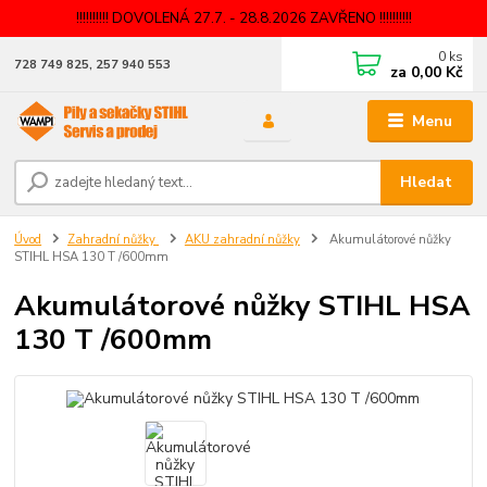
!!!!!!!!!! DOVOLENÁ 27.7. - 28.8.2026 ZAVŘENO !!!!!!!!!!
0
ks
728 749 825, 257 940 553
za
0,00 Kč
Menu
Hledat
Úvod
Zahradní nůžky
AKU zahradní nůžky
Akumulátorové nůžky
STIHL HSA 130 T /600mm
Akumulátorové nůžky STIHL HSA
130 T /600mm