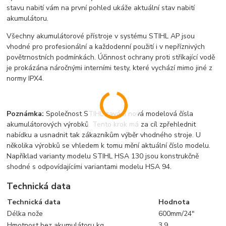
stavu nabití vám na první pohled ukáže aktuální stav nabití
akumulátoru.
Všechny akumulátorové přístroje v systému STIHL AP jsou
vhodné pro profesionální a každodenní použití i v nepříznivých
povětrnostních podmínkách. Účinnost ochrany proti stříkající vodě
je prokázána náročnými interními testy, které vychází mimo jiné z
normy IPX4.
Poznámka:
Společnost STIHL zavádí nová modelová čísla
akumulátorových výrobků. Tento krok má za cíl zpřehlednit
nabídku a usnadnit tak zákazníkům výběr vhodného stroje. U
několika výrobků se vhledem k tomu mění aktuální číslo modelu.
Například varianty modelu STIHL HSA 130 jsou konstrukčně
shodné s odpovídajícími variantami modelu HSA 94.
Technická data
Technická data
Hodnota
Délka nože
600mm/24"
Hmotnost bez akumulátoru kg
3,9