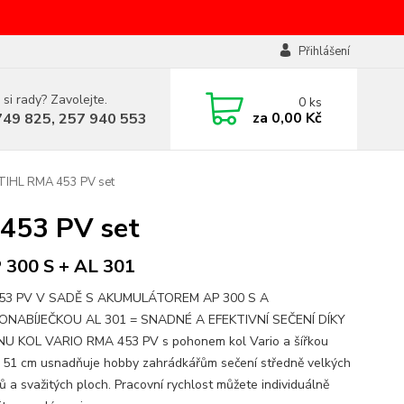
Přihlášení
 si rady? Zavolejte.
0
ks
za
0,00 Kč
749 825, 257 940 553
TIHL RMA 453 PV set
453 PV set
 300 S + AL 301
53 PV V SADĚ S AKUMULÁTOREM AP 300 S A
ONABÍJEČKOU AL 301 = SNADNÉ A EFEKTIVNÍ SEČENÍ DÍKY
 KOL VARIO RMA 453 PV s pohonem kol Vario a šířkou
 51 cm usnadňuje hobby zahrádkářům sečení středně velkých
ů a svažitých ploch. Pracovní rychlost můžete individuálně