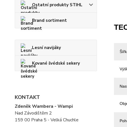
Ostatní produkty STIHL
Brand sortiment
TE
Lesní navijáky
Šíř
Kované švédské sekery
Výš
Nas
KONTAKT
Obj
Zdeněk Wambera - Wampi
Nad Závodištěm 2
159 00 Praha 5 - Velká Chuchle
Poh