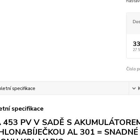
nastavi
Dos
33
27 
Číslo p
etní specifikace
tní specifikace
 453 PV V SADĚ S AKUMULÁTOREM
HLONABÍJEČKOU AL 301 = SNADNÉ A