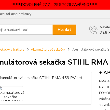
!!!!!!!!!! DOVOLENÁ 27.7. - 28.8.2026 ZAVŘENO !!!!!!!!!!
ení od kupní smlouvy
Nevíte
Hledat
728 
ekačky a traktory
Akumulátorové sekačky
Akumulátorová sekačka S
ulátorová sekačka STIHL RMA 
+ AP
RMA 4
RYCHL
POHONU
záběru
trávník