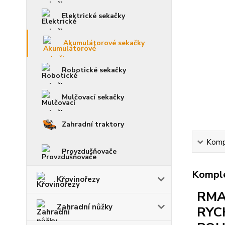
Elektrické sekačky
Akumulátorové sekačky
Robotické sekačky
Mulčovací sekačky
Zahradní traktory
Kompl
Provzdušňovače
Komple
Křovinořezy
RMA
Zahradní nůžky
RYC