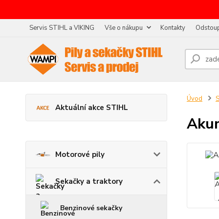
Servis STIHL a VIKING
Vše o nákupu
Kontakty
Odstoup
Úvod
S
Aktuální akce STIHL
Akum
Motorové pily
Sekačky a traktory
Benzinové sekačky