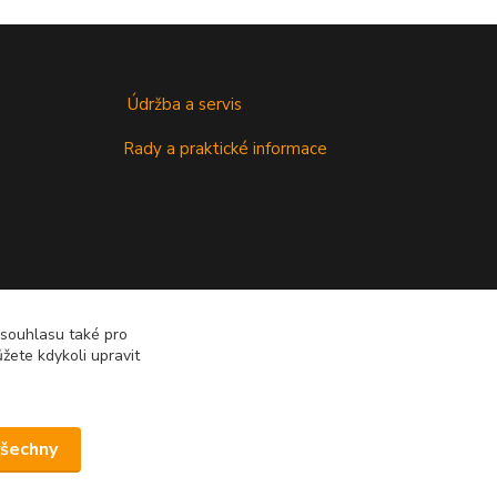
Údržba a servis
Rady a praktické informace
 souhlasu také pro
žete kdykoli upravit
všechny
Vytvořeno na
Eshop-rychle.cz