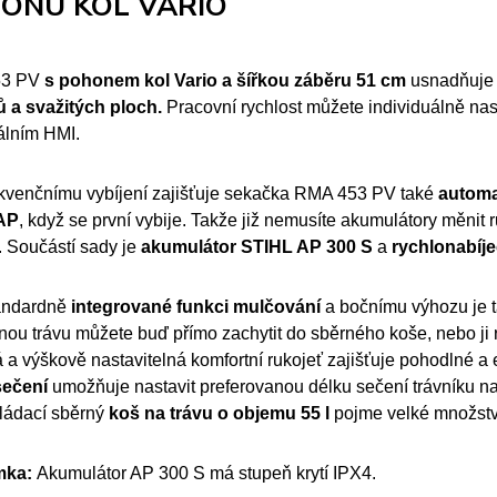
ONU KOL VARIO
53 PV
s pohonem kol Vario a šířkou záběru 51 cm
usnadňuje
ů a svažitých ploch.
Pracovní rychlost můžete individuálně nas
tálním HMI.
kvenčnímu vybíjení zajišťuje sekačka RMA 453 PV také
automa
AP
, když se první vybije. Takže již nemusíte akumulátory měnit 
y. Součástí sady je
akumulátor STIHL AP 300 S
a
rychlonabíj
andardně
integrované funkci mulčování
a bočnímu výhozu je t
ou trávu můžete buď přímo zachytit do sběrného koše, nebo ji r
 a výškově nastavitelná komfortní rukojeť zajišťuje pohodlné 
sečení
umožňuje nastavit preferovanou délku sečení trávníku na
ládací sběrný
koš na trávu o objemu 55 l
pojme velké množstv
mka:
Akumulátor AP 300 S má stupeň krytí IPX4.