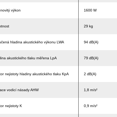
novitý výkon
1600 W
tnost
29 kg
učená hladina akustického výkonu LWA
94 dB(A)
dina akustického tlaku měřena LpA
79 dB(A)
or nejistoty hladiny akustického tlaku KpA
2 dB(A)
race vodicí násady AHW
1,8 m/s²
or nejistoty K
0,9 m/s²