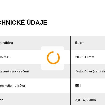
CHNICKÉ ÚDAJE
ka záběru
51 cm
ka řezu
20 - 100 mm
tavení výšky sečení
7-stupňové (centrál
em koše na trávu
55 l
on
2,0 - 4,5 km/h