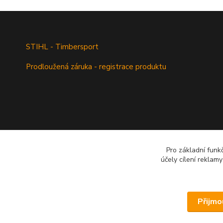
STIHL - Timbersport
Prodloužená záruka - registrace produktu
Pro základní funk
účely cílení reklam
Přijmo