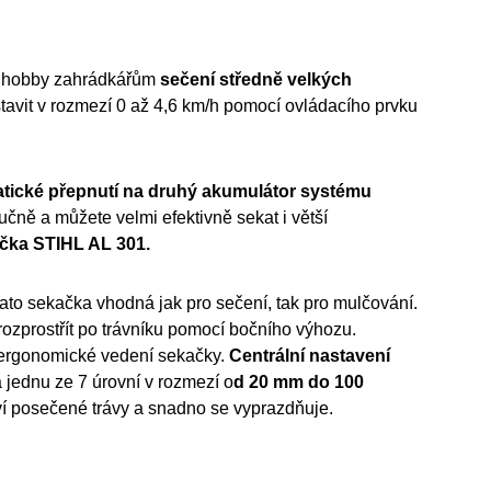
 hobby zahrádkářům
sečení středně velkých
tavit v rozmezí 0 až 4,6 km/h pomocí ovládacího prvku
tické přepnutí na druhý akumulátor
systému
ručně a můžete velmi efektivně sekat i větší
ečka STIHL AL 301.
ato sekačka vhodná jak pro sečení, tak pro mulčování.
ozprostřít po trávníku pomocí bočního výhozu.
a ergonomické vedení sekačky.
Centrální nastavení
 jednu ze 7 úrovní v rozmezí o
d 20 mm do 100
í posečené trávy a snadno se vyprazdňuje.