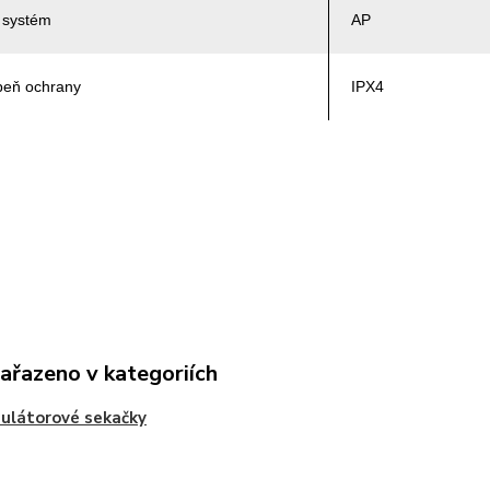
 systém
AP
peň ochrany
IPX4
zařazeno v kategoriích
ulátorové sekačky