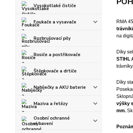
POH
Vysokotlaké čističe
Foukače a vysavače
RMA 4
trávník
na digi
Rozbrušovací pily
Díky se
Rosiče a postřikovače
STIHL 
trávník
Štěpkovače a drtiče
Díky st
Nabíječky a AKU baterie
Posekan
Sklopná
Maziva a řetězy
výšky 
mm.
Sk
Osobní ochranné
vybavení
Pozná