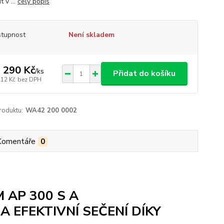
t v ...
celý popis
tupnost
Není skladem
 290 Kč
/
ks
Přidat do košíku
512 Kč
bez DPH
roduktu:
WA42 200 0002
Komentáře
0
 AP 300 S A
 EFEKTIVNÍ SEČENÍ DÍKY