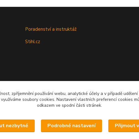
Poradenství a instruktáž
Stihl.cz
čnost, zpříjemnění používání webu, analytické účely a v případě udělení
y využíváme soubory cookies. Nastavení vlastních preferencí cookies mů
Upravit sběr cookies.
odkazem ve spodní části stránek.
ut nezbytné
Podrobné nastavení
Přijmout 