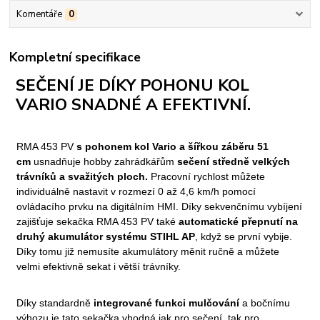
Komentáře
0
Kompletní specifikace
SEČENÍ JE DÍKY POHONU KOL
VARIO SNADNÉ A EFEKTIVNÍ.
RMA 453 PV
s pohonem kol Vario a šířkou záběru 51
cm
usnadňuje hobby zahrádkářům
sečení středně velkých
trávníků a svažitých ploch.
Pracovní rychlost můžete
individuálně nastavit v rozmezí 0 až 4,6 km/h pomocí
ovládacího prvku na digitálním HMI. Díky sekvenčnímu vybíjení
zajišťuje sekačka RMA 453 PV také
automatické přepnutí na
druhý akumulátor
systému STIHL AP
, když se první vybije.
Díky tomu již nemusíte akumulátory měnit ručně a můžete
velmi efektivně sekat i větší trávníky.
Díky standardně
integrované funkci mulčování
a bočnímu
výhozu je tato sekačka vhodná jak pro sečení, tak pro