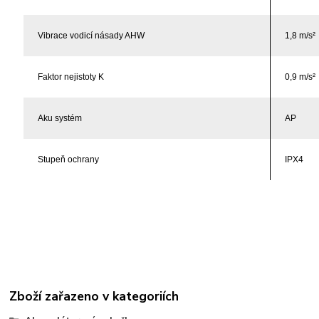
Vibrace vodicí násady AHW
1,8 m/s²
Faktor nejistoty K
0,9 m/s²
Aku systém
AP
Stupeň ochrany
IPX4
Zboží zařazeno v kategoriích