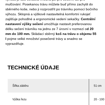
mulčování. Posekanou trávu můžete buď přímo zachytit do
sběrného koše, nebo ji rozprostřít po trávníku pomocí bočního
výhozu. Sklopná a výškově nastavitelná komfortní rukojeť
zajišťuje pohodlné a ergonomické vedení sekačky.
Centrální
nastavení výšky sečení
umožňuje nastavit preferovanou
délku sečení trávníku na jednu ze 7 úrovní v rozmezí o
d 20
mm do 100 mm.
Skládací sběrný
koš na trávu o objemu 55
l
pojme velké množství posečené trávy a snadno se
vyprazdňuje.
TECHNICKÉ ÚDAJE
Šířka záběru
51 cm
Výška řezu
20 - 10