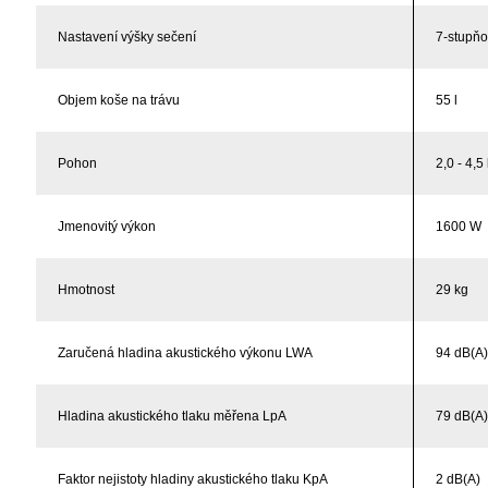
Nastavení výšky sečení
7-stupňo
Objem koše na trávu
55 l
Pohon
2,0 - 4,5
Jmenovitý výkon
1600 W
Hmotnost
29 kg
Zaručená hladina akustického výkonu LWA
94 dB(A
Hladina akustického tlaku měřena LpA
79 dB(A
Faktor nejistoty hladiny akustického tlaku KpA
2 dB(A)