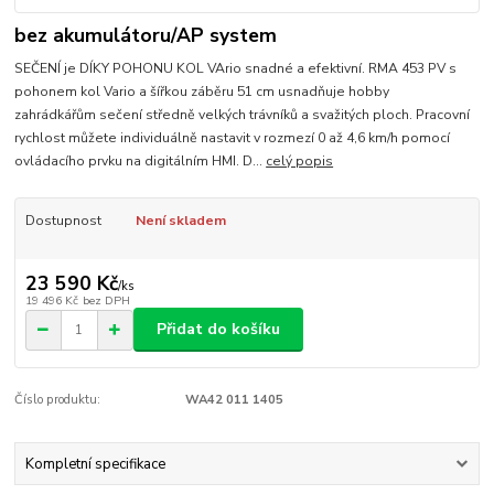
bez akumulátoru/AP system
SEČENÍ je DÍKY POHONU KOL VArio snadné a efektivní. RMA 453 PV s
pohonem kol Vario a šířkou záběru 51 cm usnadňuje hobby
zahrádkářům sečení středně velkých trávníků a svažitých ploch. Pracovní
rychlost můžete individuálně nastavit v rozmezí 0 až 4,6 km/h pomocí
ovládacího prvku na digitálním HMI. D...
celý popis
Dostupnost
Není skladem
23 590 Kč
/
ks
19 496 Kč
bez DPH
Přidat do košíku
Číslo produktu:
WA42 011 1405
Kompletní specifikace