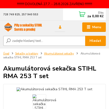
!!!!!!!!!! DOVOLENÁ 27.7. - 28.8.2026 ZAVŘENO !!!!!!!!!!
0
ks
728 749 825, 257 940 553
za
0,00 Kč
Menu
Hledat
Úvod
Sekačky a traktory
Akumulátorové sekačky
Akumulátorová
sekačka STIHL RMA 253 T set
Akumulátorová sekačka STIHL
RMA 253 T set