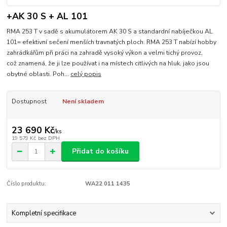
+AK 30 S + AL 101
RMA 253 T v sadě s akumulátorem AK 30 S a standardní nabíječkou AL
101= efektivní sečení menších travnatých ploch. RMA 253 T nabízí hobby
zahrádkářům při práci na zahradě vysoký výkon a velmi tichý provoz,
což znamená, že ji lze používat i na místech citlivých na hluk, jako jsou
obytné oblasti. Poh...
celý popis
Dostupnost
Není skladem
23 690 Kč
/
ks
19 579 Kč
bez DPH
Přidat do košíku
Číslo produktu:
WA22 011 1435
Kompletní specifikace