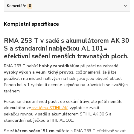
Komentáře
0
Kompletní specifikace
RMA 253 T v sadě s akumulátorem AK 30
S a standardní nabíječkou AL 101=
efektivní sečení menších travnatých ploch.
RMA 253 T nabízí
hobby zahrádkářům
při práci na zahradě
vysoký výkon a velmi tichý provoz,
což znamená, že ji lze
používat i na místech citlivých na hluk, jako jsou obytné oblasti.
Pohon kol s 1 rychlostí oceníte zejména na trávnících se svažitým
terénem.
Pokud se chcete ihned pustit do sekání trávy, ale ještě nemáte
akumulátor ze
systému STIHL AK,
vyplatí se zvolit
sekačku rovnou v sadě s akumulátorem STIHL AK 30 S a
standardní nabíječkou STIHL AL 101.
Se
záběrem sečení 51 cm
můžete s RMA 253 T efektivně sekat