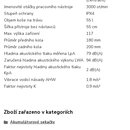
(centrální)
Jmenovité otáčky pracovního nástroje
3000 ot/min
Stupeň ochrany
IPX4
Objem koše na trávu
55 l
Šířka přístroje bez nástavců
55 cm
Max. výška zařízení
117
Průměr předního kola
180 mm
Průměr zadního kola
200 mm
Hladina akustického tlaku měřena LpA
79 dB(A)
Zaručená hladina akustického výkonu LWA
94 dB(A)
Faktor nejistoty hladiny akustického tlaku
2 dB(A)
KpA
Vibrace vodicí násady AHW
1,8 m/s²
Faktor nejistoty K
0,9 m/s²
Zboží zařazeno v kategoriích
Akumulátorové sekačky