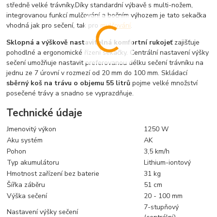
středně velké trávníky.Díky standardní výbavě s multi-nožem,
integrovanou funkcí mulčování a bočním výhozem je tato sekačka
vhodná jak pro sečení, tak pro
mulčování
.
Sklopná a výškově nastavitelná komfortní rukojeť
zajišťuje
pohodlné a ergonomické řízení sekačky. Centrální nastavení výšky
sečení umožňuje nastavit preferovanou délku sečení trávníku na
jednu ze 7 úrovní v rozmezí od 20 mm do 100 mm. Skládací
sběrný koš na trávu o objemu 55 litrů
pojme velké množství
posečené trávy a snadno se vyprazdňuje.
Technické údaje
Jmenovitý výkon
1250 W
Aku systém
AK
Pohon
3,5 km/h
Typ akumulátoru
Lithium-iontový
Hmotnost zařízení bez baterie
31 kg
Šířka záběru
51 cm
Výška sečení
20 - 100 mm
7-stupňový
Nastavení výšky sečení