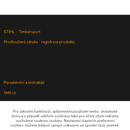
STIHL - Timbersport
Prodloužená záruka - registrace produktu
Poradenství a instruktáž
Stihl.cz
Pro základní funkčnost, zpříjemnění používání webu, analytické
Údržba a servis
účely a v případě udělení souhlasu také pro účely cílení reklamy
využíváme soubory cookies. Nastavení vlastních preferencí
Rady a praktické informace
cookies můžete kdykoli upravit odkazem ve spodní části stránek.