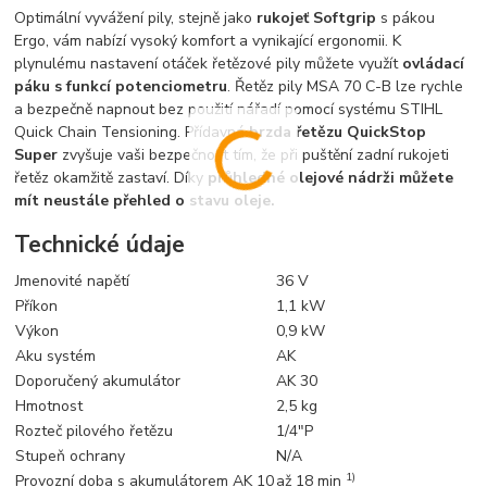
Optimální vyvážení pily, stejně jako
rukojeť Softgrip
s pákou
Ergo, vám nabízí vysoký komfort a vynikající ergonomii. K
plynulému nastavení otáček řetězové pily můžete využít
ovládací
páku s funkcí potenciometru
. Řetěz pily MSA 70 C-B lze rychle
a bezpečně napnout bez použití nářadí pomocí systému STIHL
Quick Chain Tensioning. Přídavná
brzda řetězu QuickStop
Super
zvyšuje vaši bezpečnost tím, že při puštění zadní rukojeti
řetěz okamžitě zastaví. Díky
průhledné olejové nádrži můžete
mít neustále přehled o stavu oleje.
Technické údaje
Jmenovité napětí
36 V
Příkon
1,1 kW
Výkon
0,9 kW
Aku systém
AK
Doporučený akumulátor
AK 30
Hmotnost
2,5 kg
Rozteč pilového řetězu
1/4"P
Stupeň ochrany
N/A
1)
Provozní doba s akumulátorem AK 10
až 18 min