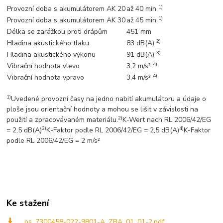
1)
Provozní doba s akumulátorem AK 20
až 40 min
1)
Provozní doba s akumulátorem AK 30
až 45 min
Délka se zarážkou proti drápům
451 mm
2)
Hladina akustického tlaku
83 dB(A)
3)
Hladina akustického výkonu
91 dB(A)
4)
Vibrační hodnota vlevo
3,2 m/s²
4)
Vibrační hodnota vpravo
3,4 m/s²
1)
Uvedené provozní časy na jedno nabití akumulátoru a údaje o
ploše jsou orientační hodnoty a mohou se lišit v závislosti na
2)
použití a zpracovávaném materiálu.
K-Wert nach RL 2006/42/EG
3)
4)
= 2,5 dB(A)
K-Faktor podle RL 2006/42/EG = 2,5 dB(A)
K-Faktor
podle RL 2006/42/EG = 2 m/s²
Ke stažení
_ps_7300458-022-9801-A_ZBA_01_01-2.pdf