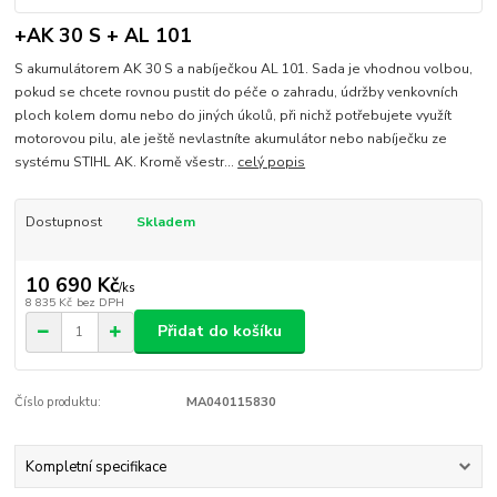
+AK 30 S + AL 101
S akumulátorem AK 30 S a nabíječkou AL 101. Sada je vhodnou volbou,
pokud se chcete rovnou pustit do péče o zahradu, údržby venkovních
ploch kolem domu nebo do jiných úkolů, při nichž potřebujete využít
motorovou pilu, ale ještě nevlastníte akumulátor nebo nabíječku ze
systému STIHL AK. Kromě všestr...
celý popis
Dostupnost
Skladem
10 690 Kč
/
ks
8 835 Kč
bez DPH
Přidat do košíku
Číslo produktu:
MA040115830
Kompletní specifikace