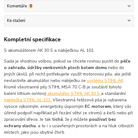
Komentáře
0
Ke stažení
Kompletní specifikace
S akumulátorem AK 30 S a nabíječkou AL 101.
Sada je vhodnou volbou, pokud se chcete rovnou pustit do
péče
o zahradu, údržby venkovních ploch kolem domu
nebo do
jiných úkolů, při nichž potřebujete využít motorovou pilu, ale ještě
nevlastníte akumulátor nebo nabíječku ze
systému STIHL AK
.
Kromě všestranné pily STIHL MSA 70 C-B je součástí tohoto
balení lithium-iontový
akumulátor STIHL AK 30 S
a standardní
nabíječka STIHL AL 101.
Všestranná řetězová pila je vybavena
vysoce výkonným, energeticky úsporným
EC motorem,
který vás
účinně podpoří například při řezání větví ze stromů a keřů nebo při
zpracování dřeva. Je tak
tichá
, že ji můžete
používat bez
ochrany sluchu
, a to i v uzavřených prostorách a na hluk citlivých
místech, jako jsou obytné čtvrti.