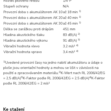
Rozteč pilového řetězu
1/4"P
Stupeň ochrany
N/A
1)
Provozní doba s akumulátorem AK 10
až 18 min
1)
Provozní doba s akumulátorem AK 20
až 40 min
1)
Provozní doba s akumulátorem AK 30
až 45 min
Délka se zarážkou proti drápům
451 mm
2)
Hladina akustického tlaku
83 dB(A)
3)
Hladina akustického výkonu
91 dB(A)
4)
Vibrační hodnota vlevo
3,2 m/s²
4)
Vibrační hodnota vpravo
3,4 m/s²
1)
Uvedené provozní časy na jedno nabití akumulátoru a údaje o
ploše jsou orientační hodnoty a mohou se lišit v závislosti na
2)
použití a zpracovávaném materiálu.
K-Wert nach RL 2006/42/EG
3)
4)
= 2,5 dB(A)
K-Faktor podle RL 2006/42/EG = 2,5 dB(A)
K-Faktor
podle RL 2006/42/EG = 2 m/s²
Ke stažení