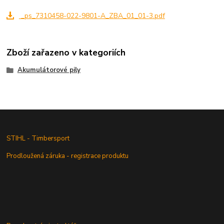
_ps_7310458-022-9801-A_ZBA_01_01-3.pdf
Zboží zařazeno v kategoriích
Akumulátorové pily
STIHL - Timbersport
Prodloužená záruka - registrace produktu