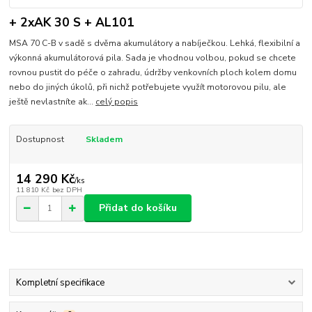
+ 2xAK 30 S + AL101
MSA 70 C-B v sadě s dvěma akumulátory a nabíječkou. Lehká, flexibilní a
výkonná akumulátorová pila. Sada je vhodnou volbou, pokud se chcete
rovnou pustit do péče o zahradu, údržby venkovních ploch kolem domu
nebo do jiných úkolů, při nichž potřebujete využít motorovou pilu, ale
ještě nevlastníte ak...
celý popis
Dostupnost
Skladem
14 290 Kč
/
ks
11 810 Kč
bez DPH
Přidat do košíku
Kompletní specifikace