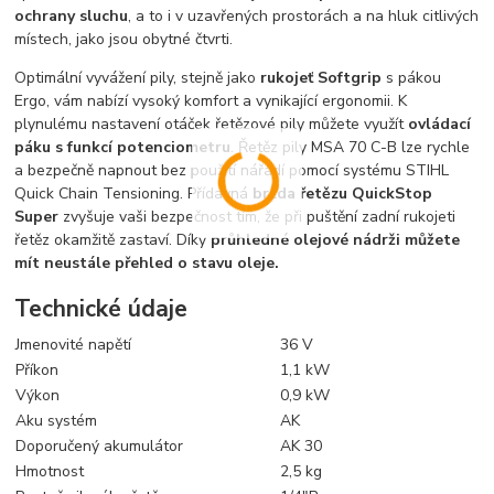
ochrany sluchu
, a to i v uzavřených prostorách a na hluk citlivých
místech, jako jsou obytné čtvrti.
Optimální vyvážení pily, stejně jako
rukojeť Softgrip
s pákou
Ergo, vám nabízí vysoký komfort a vynikající ergonomii. K
plynulému nastavení otáček řetězové pily můžete využít
ovládací
páku s funkcí potenciometru
. Řetěz pily MSA 70 C-B lze rychle
a bezpečně napnout bez použití nářadí pomocí systému STIHL
Quick Chain Tensioning. Přídavná
brzda řetězu QuickStop
Super
zvyšuje vaši bezpečnost tím, že při puštění zadní rukojeti
řetěz okamžitě zastaví. Díky
průhledné olejové nádrži můžete
mít neustále přehled o stavu oleje.
Technické údaje
Jmenovité napětí
36 V
Příkon
1,1 kW
Výkon
0,9 kW
Aku systém
AK
Doporučený akumulátor
AK 30
Hmotnost
2,5 kg