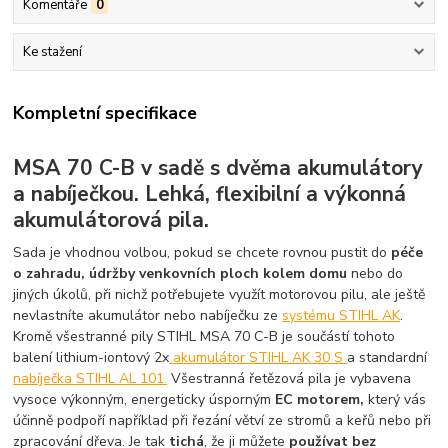
Komentáře
0
Ke stažení
Kompletní specifikace
MSA 70 C-B v sadě s dvěma akumulátory
a nabíječkou. Lehká, flexibilní a výkonná
akumulátorová pila.
Sada je vhodnou volbou, pokud se chcete rovnou pustit do
péče
o zahradu, údržby venkovních ploch kolem domu
nebo do
jiných úkolů, při nichž potřebujete využít motorovou pilu, ale ještě
nevlastníte akumulátor nebo nabíječku ze
systému STIHL AK
.
Kromě všestranné pily STIHL MSA 70 C-B je součástí tohoto
balení lithium-iontový 2x
akumulátor STIHL AK 30 S
a standardní
nabíječka STIHL AL 101.
Všestranná řetězová pila je vybavena
vysoce výkonným, energeticky úsporným
EC motorem,
který vás
účinně podpoří například při řezání větví ze stromů a keřů nebo při
zpracování dřeva. Je tak
tichá
, že ji můžete
používat bez