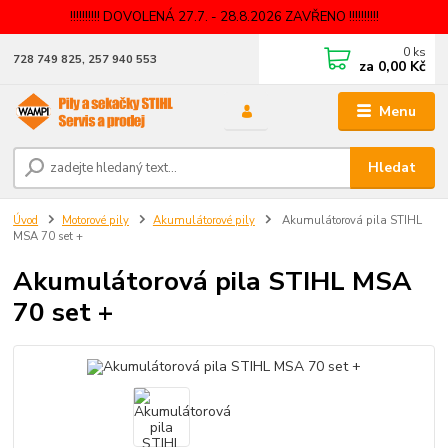
!!!!!!!!!! DOVOLENÁ 27.7. - 28.8.2026 ZAVŘENO !!!!!!!!!!
0
ks
728 749 825, 257 940 553
za
0,00 Kč
Menu
Hledat
Úvod
Motorové pily
Akumulátorové pily
Akumulátorová pila STIHL
MSA 70 set +
Akumulátorová pila STIHL MSA
70 set +