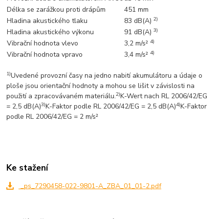
Délka se zarážkou proti drápům
451 mm
2)
Hladina akustického tlaku
83 dB(A)
3)
Hladina akustického výkonu
91 dB(A)
4)
Vibrační hodnota vlevo
3,2 m/s²
4)
Vibrační hodnota vpravo
3,4 m/s²
1)
Uvedené provozní časy na jedno nabití akumulátoru a údaje o
ploše jsou orientační hodnoty a mohou se lišit v závislosti na
2)
použití a zpracovávaném materiálu.
K-Wert nach RL 2006/42/EG
3)
4)
= 2,5 dB(A)
K-Faktor podle RL 2006/42/EG = 2,5 dB(A)
K-Faktor
podle RL 2006/42/EG = 2 m/s²
Ke stažení
_ps_7290458-022-9801-A_ZBA_01_01-2.pdf