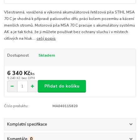
Všestranná, vyvážená a výkonná akumulátorová řetězová pila STIHL MSA
70 C je vhodná k přípravě palivového dřív, práci kolem pozemku a kácení
menších stromů. Motorová pila MSA 70 C pracuje s akumulátory systému
AK a je tak tichá, že ji můžete používat bez ochrany sluchu i v místech
citlivých na hluk....
celý popis
Dostupnost
Skladem
6 340 Kč
/
ks
5 240 Kč
bez DPH
Přidat do košíku
Číslo produktu:
MA040115820
Kompletní specifikace
Komentáře
0