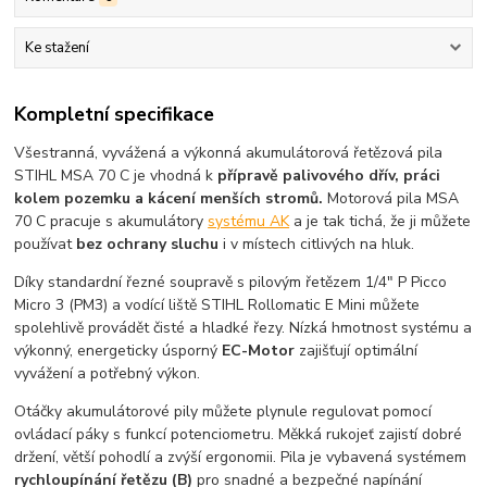
Ke stažení
Kompletní specifikace
Všestranná, vyvážená a výkonná akumulátorová řetězová pila
STIHL MSA 70 C je vhodná k
přípravě palivového dřív, práci
kolem pozemku a kácení menších stromů.
Motorová pila MSA
70 C pracuje s akumulátory
systému AK
a je tak tichá, že ji můžete
používat
bez ochrany sluchu
i v místech citlivých na hluk.
Díky standardní řezné soupravě s pilovým řetězem 1/4" P Picco
Micro 3 (PM3) a vodící liště STIHL Rollomatic E Mini můžete
spolehlivě provádět čisté a hladké řezy. Nízká hmotnost systému a
výkonný, energeticky úsporný
EC-Motor
zajišťují optimální
vyvážení a potřebný výkon.
Otáčky akumulátorové pily můžete plynule regulovat pomocí
ovládací páky s funkcí potenciometru. Měkká rukojeť zajistí dobré
držení, větší pohodlí a zvýší ergonomii. Pila je vybavená systémem
rychloupínání řetězu (B)
pro snadné a bezpečné napínání