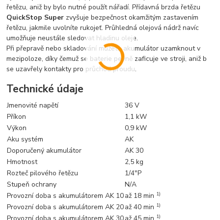
řetězu, aniž by bylo nutné použít nářadí. Přídavná brzda řetězu
QuickStop Super
zvyšuje bezpečnost okamžitým zastavením
řetězu, jakmile uvolníte rukojeť. Průhledná olejová nádrž navíc
umožňuje neustále sledovat hladinu oleje.
Při přepravě nebo skladování můžete akumulátor uzamknout v
mezipoloze, díky čemuž se baterie pevně zaficuje ve stroji, aniž b
se uzavřely kontakty pro průchod proudu.
Technické údaje
Jmenovité napětí
36 V
Příkon
1,1 kW
Výkon
0,9 kW
Aku systém
AK
Doporučený akumulátor
AK 30
Hmotnost
2,5 kg
Rozteč pilového řetězu
1/4"P
Stupeň ochrany
N/A
1)
Provozní doba s akumulátorem AK 10
až 18 min
1)
Provozní doba s akumulátorem AK 20
až 40 min
1)
Provozní doba s akumulátorem AK 30
až 45 min