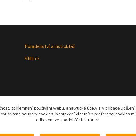
Poradenství a instruktáž
Stihl.cz
čnost, zpříjemnění používání webu, analytické účely a v případě udělení
y využíváme soubory cookies. Nastavení vlastních preferencí cookies mů
Upravit sběr cookies.
odkazem ve spodní části stránek.