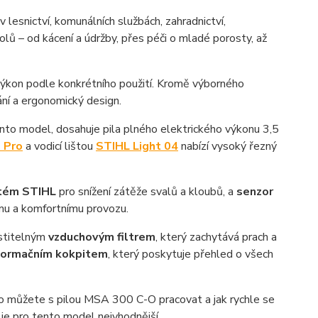
v lesnictví, komunálních službách, zahradnictví,
olů – od kácení a údržby, přes péči o mladé porosty, až
í výkon podle konkrétního použití. Kromě výborného
ání a ergonomický design.
ento model, dosahuje pila plného elektrického výkonu 3,5
 Pro
a vodicí lištou
STIHL Light 04
nabízí vysoký řezný
stém STIHL
pro snížení zátěže svalů a kloubů, a
senzor
nímu a komfortnímu provozu.
istitelným
vzduchovým filtrem
, který zachytává prach a
nformačním kokpitem
, který poskytuje přehled o všech
uho můžete s pilou MSA 300 C-O pracovat a jak rychle se
je pro tento model nejvhodnější.