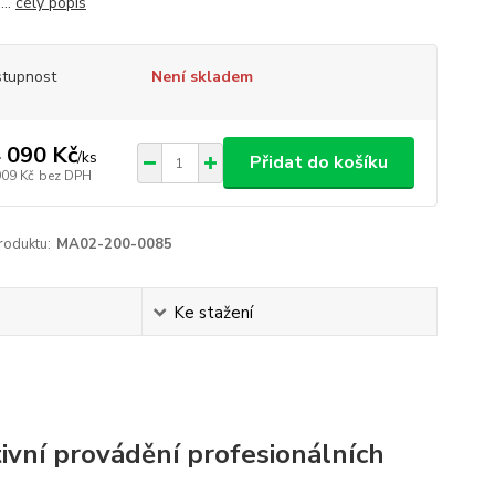
...
celý popis
tupnost
Není skladem
 090 Kč
/
ks
Přidat do košíku
909 Kč
bez DPH
roduktu:
MA02-200-0085
Ke stažení
ivní provádění profesionálních