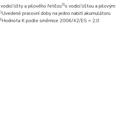
3)
vodicí lišty a pilového řetězu
s vodicí lištou a pilovým
)
Uvedené pracovní doby na jedno nabití akumulátoru
)
Hodnota K podle směrnice 2006/42/ES = 2,0