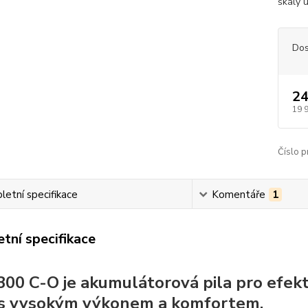
škály ú
Dos
24
19 
Číslo p
etní specifikace
Komentáře
1
tní specifikace
00 C-O je akumulátorová pila pro efekt
 s vysokým výkonem a komfortem.