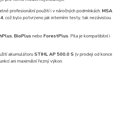
elné profesionální použití i v náročných podmínkách.
MSA
X4
, což bylo potvrzeno jak interními testy, tak nezávislou
hPlus
,
BioPlus
nebo
ForestPlus
. Pila je kompatibilní i
užití akumulátoru
STIHL AP 500.0 S
(v prodeji od konce
funkcí ani maximální řezný výkon.