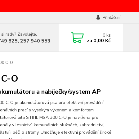
Přihlášení
 si rady? Zavolejte.
0
ks
za
0,00 Kč
749 825, 257 940 553
300 C-O
 C-O
akumulátoru a nabíječky/system AP
0 C-O je akumulátorová pila pro efektivní provádění
ionálních prací s vysokým výkonem a komfortem.
átorová pila STIHL MSA 300 C-O je navržena pro
onály v lesnictví, komunálních službách, zahradnictví,
lství i péči o stromy. Umožňuje efektivní provádění široké