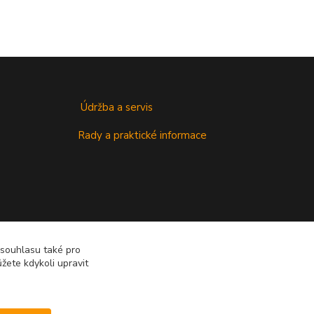
Údržba a servis
Rady a praktické informace
 souhlasu také pro
žete kdykoli upravit