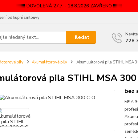
!!!!!!!!!! DOVOLENÁ 27.7. - 28.8.2026 ZAVŘENO !!!!!!!!!!
ení od kupní smlouvy
Nevíte
Hledat
728 
otorové pily
Akumulátorové pily
Akumulátorová pila STIHL MSA 
ulátorová pila STIHL MSA 300
bez 
MSA 30
profes
Akumul
profesi
zemědě