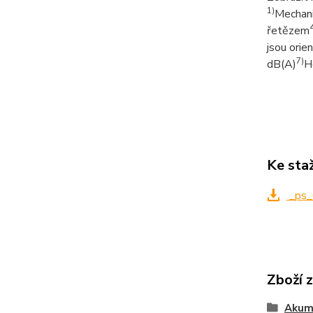
1)
Mechani
řetězem
jsou orie
7)
dB(A)
H
Ke sta
_ps_
Zboží 
Akumu