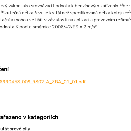
2)
cký výkon jako srovnávací hodnota k benzínovým zařízením
bez 
4)
5
Skutečná délka řezu je kratší než specifikovaná délka kolejnice
6
ntační a mohou se lišit v závislosti na aplikaci a provozním režimu
odnota K podle směrnice 2006/42/ES = 2 m/s²
žení
6990458-009-9802-A_ZBA_01_01.pdf
zařazeno v kategoriích
látorové pily