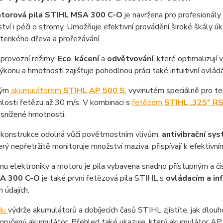
torová pila STIHL MSA 300 C-O
je navržena pro profesionály 
ví i péči o stromy. Umožňuje efektivní provádění široké škály úk
tenkého dřeva a prořezávání.
i provozní režimy:
Eco
,
kácení
a
odvětvování
, které optimalizuj
konu a hmotnosti zajišťuje pohodlnou práci také intuitivní ovlád
ným
akumulátorem
STIHL AP 500 S
, vyvinutém speciálně pro t
losti řetězu až 30 m/s. V kombinaci s
řetězem
STIHL .325" RS
 snížené hmotnosti.
 konstrukce odolná vůči povětrnostním vlivům,
antivibrační sy
terý nepřetržitě monitoruje množství maziva, přispívají k efektiv
nu elektroniky a motoru je pila vybavena snadno přístupným a č
A 300 C-O
je také první řetězová pila STIHL s
ovládacím a i
 údajích.
du
výdrže akumulátorů a dobíjecích časů STIHL zjistíte, jak dlo
poručený akumulátor. Přehled také ukazuje, který akumulátor AP 