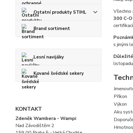
Všechno 
Ostatní produkty STIHL
300 C-O
certifikací
Brand sortiment
Poznámk
s jinými 
Důležité
Lesní navijáky
listopadu
Kované švédské sekery
Techn
Jmenovit
Příkon
Výkon
KONTAKT
Aku sys
Zdeněk Wambera - Wampi
Doporuče
Nad Závodištěm 2
Hmotnost
159 00 Praha 5 - Velká Chuchle