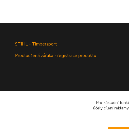
STIHL - Timbersport
Prodloužená záruka - registrace produktu
Pro základní funk
účely cílení reklam