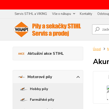
Servis STIHL a VIKING
Vše o nákupu
Kontakty
Odstoup
Úvod
M
Aktuální akce STIHL
Akum
Motorové pily
Hobby pily
Farmářské pily