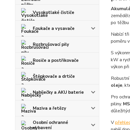
Akumulá
Vysokotlaké čističe
zemědělst
po těžbu 
Foukače a vysavače
Nabízí tř
poměru vý
Rozbrušovací pily
S výkon
kW a rych
Rosiče a postřikovače
výkon při
Štěpkovače a drtiče
Robustní
oleje
, k
Nabíječky a AKU baterie
Pro ochra
piliny.
MS
Maziva a řetězy
důležitých
V
přehle
Osobní ochranné
vybavení
nabíjí do