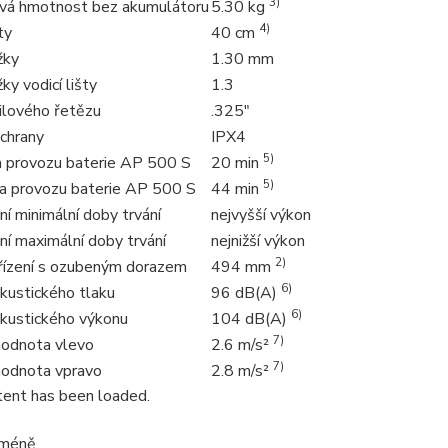
3)
á hmotnost bez akumulátoru
5.30 kg
4)
ty
40 cm
žky
1.30 mm
ky vodicí lišty
1.3
ilového řetězu
.325"
chrany
IPX4
5)
a provozu baterie AP 500 S
20 min
5)
a provozu baterie AP 500 S
44 min
í minimální doby trvání
nejvyšší výkon
í maximální doby trvání
nejnižší výkon
2)
řízení s ozubeným dorazem
494 mm
6)
kustického tlaku
96 dB(A)
6)
akustického výkonu
104 dB(A)
7)
 hodnota vlevo
2.6 m/s²
7)
 hodnota vpravo
2.8 m/s²
ent has been loaded.
 méně