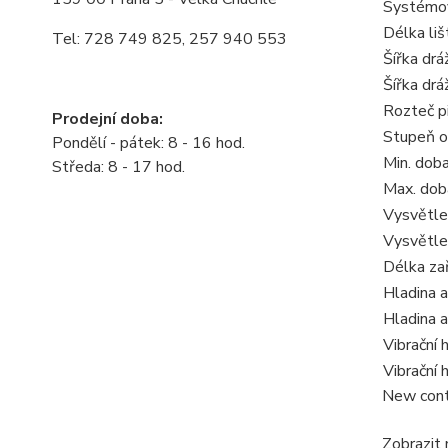
Systémov
Délka liš
Tel: 728 749 825, 257 940 553
Šířka drá
Šířka dráž
Rozteč p
Prodejní doba:
Stupeň o
Pondělí - pátek: 8 - 16 hod.
Min. dob
Středa: 8 - 17 hod.
Max. dob
Vysvětlen
Vysvětlen
Délka za
Hladina a
Hladina 
Vibrační
Vibrační
New cont
Zobrazit