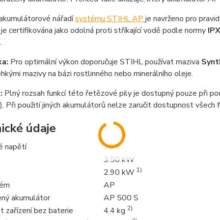
akumulátorové nářadí
systému STIHL AP
je navrženo pro pravid
je certifikována jako odolná proti stříkající vodě podle normy
IP
.
a:
Pro optimální výkon doporučuje STIHL používat maziva
Synt
lehkými mazivy na bázi rostlinného nebo minerálního oleje.
:
Plný rozsah funkcí této řetězové pily je dostupný pouze při po
). Při použití jiných akumulátorů nelze zaručit dostupnost všech 
ické údaje
é napětí
36 V
3.50 kW
1)
2.90 kW
tém
AP
ný akumulátor
AP 500 S
2)
 zařízení bez baterie
4.4 kg