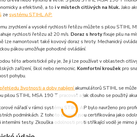
ho dřeva nebo výhonů a větví. S pilou STIHL MSA 190 T mohou
onomicky a efektivně, a to
i v místech citlivých na hluk.
Jako ak
S
ze
systému STIHL AP.
nému zrychlení a vysoké rychlosti řetězu můžete s pilou STIHL
sahuje rychlosti řetězu až 20 m/s.
Doraz s hroty
fixuje pilu na m
ě lze namontovat také kovový doraz s hroty. Mechanický ovláda
ckou pákou umožňuje pohodlné ovládání.
dou této arboristické pily je, že ji lze používat v oblastech citliv
ských zařízení, škol nebo nemocnic.
Komfortní kroužek
pro sna
nost pohybu.
přehledu životnosti a doby nabíjení
akumulátorů STIHL se můžet
 pilou STIHL MSA 190 T pracovat a jak dlouho se použitý akumu
rové nářadí v rámci systému STIHL AP bylo navrženo pro profesio
tních podmínkách. Z tohoto důvodu jsou certifikována jako odolná p
 interními testy. Zkouška odolnosti proti stříkající vodě je mimo
ické údaje