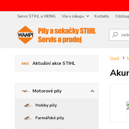
Servis STIHL a VIKING
Vše o nákupu
Kontakty
Odstoup
Úvod
M
Aktuální akce STIHL
Akum
Motorové pily
Hobby pily
Farmářské pily