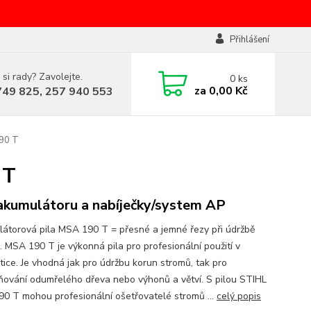
Přihlášení
 si rady? Zavolejte.
0
ks
za
0,00 Kč
749 825, 257 940 553
90 T
 T
akumulátoru a nabíječky/system AP
átorová pila MSA 190 T = přesné a jemné řezy při údržbě
. MSA 190 T je výkonná pila pro profesionální použití v
tice. Je vhodná jak pro údržbu korun stromů, tak pro
ňování odumřelého dřeva nebo výhonů a větví. S pilou STIHL
0 T mohou profesionální ošetřovatelé stromů ...
celý popis