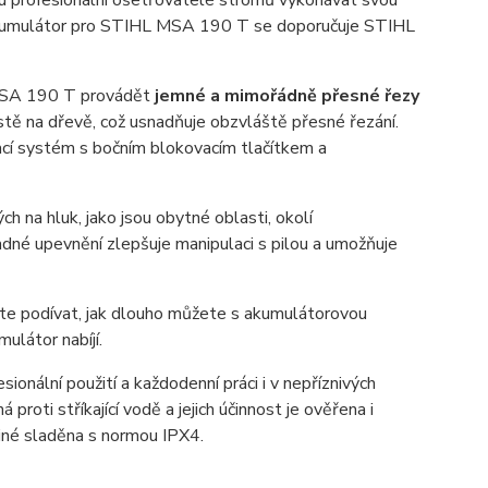
 profesionální ošetřovatelé stromů vykonávat svou
umulátor pro STIHL MSA 190 T se doporučuje STIHL
 MSA 190 T provádět
jemné a mimořádně přesné řezy
ístě na dřevě, což usnadňuje obzvláště přesné řezání.
cí systém s bočním blokovacím tlačítkem a
ých na hluk, jako jsou obytné oblasti, okolí
dné upevnění zlepšuje manipulaci s pilou a umožňuje
e podívat, jak dlouho můžete s akumulátorovou
látor nabíjí.
nální použití a každodenní práci i v nepříznivých
roti stříkající vodě a jejich účinnost je ověřena i
 jiné sladěna s normou IPX4.