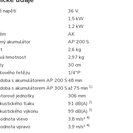
é napětí
36 V
1,5 kW
1,2 kW
tém
AK
ný akumulátor
AP 200 S
t
2,6 kg
vá hmotnost
2,97 kg
ty
30 cm
ilového řetězu
1/4"P
 doba s akumulátorem AP 200 S
48 min
1)
 doba s akumulátorem AP 300 S
až 75 min
torové jednotky
306 mm
2)
kustického tlaku
91 dB(A)
3)
akustického výkonu
99 dB(A)
4)
 hodnota vlevo
3,8 m/s²
4)
 hodnota vpravo
3,9 m/s²