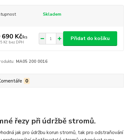
tupnost
Skladem
 690 Kč
/
ks
Přidat do košíku
35 Kč
bez DPH
roduktu:
MA05 200 0016
Komentáře
0
né řezy při údržbě stromů.
vhodná jak pro údržbu korun stromů, tak pro odstraňování