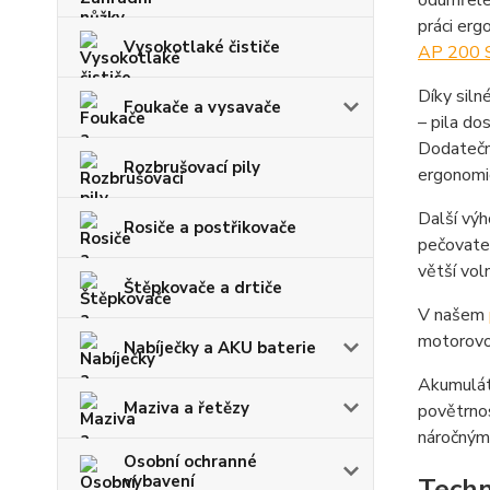
odumřelé
práci erg
Vysokotlaké čističe
AP 200 
Díky sil
Foukače a vysavače
– pila do
Dodatečn
Rozbrušovací pily
ergonomi
Další výho
Rosiče a postřikovače
pečovatel
větší vol
Štěpkovače a drtiče
V našem
motorovou
Nabíječky a AKU baterie
Akumuláto
Maziva a řetězy
povětrnos
náročnými
Osobní ochranné
vybavení
Techn