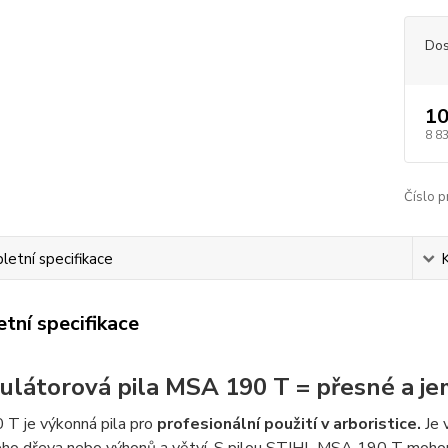
Dos
10
8 8
Číslo p
etní specifikace
tní specifikace
látorová pila MSA 190 T = přesné a jem
T je výkonná pila pro
profesionální použití v arboristice.
Je 