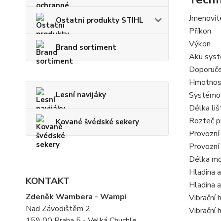
Jmenovit
Ostatní produkty STIHL
Příkon
Výkon
Brand sortiment
Aku sys
Doporuče
Hmotnos
Lesní navijáky
Systémo
Délka liš
Rozteč p
Kované švédské sekery
Provozní
Provozní
Délka mo
Hladina a
KONTAKT
Hladina 
Zdeněk Wambera - Wampi
Vibrační
Nad Závodištěm 2
Vibrační
159 00 Praha 5 - Velká Chuchle