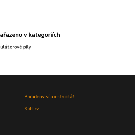
zařazeno v kategoriích
látorové pily
Poradenství a instruktáž
Stihl.cz