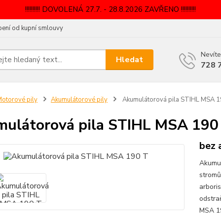
!!!!!!!!!! DOVOLENÁ 27.7. - 28.8.2026 ZAVŘENO !!!!!!!!!!
ení od kupní smlouvy
Nevíte
Hledat
728 
otorové pily
Akumulátorové pily
Akumulátorová pila STIHL MSA 1
ulátorová pila STIHL MSA 190
bez 
Akumul
stromů
arboris
odstra
MSA 19