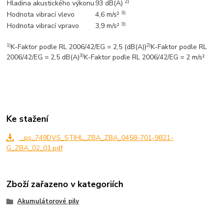
2)
Hladina akustického výkonu
93 dB(A)
3)
Hodnota vibrací vlevo
4,6 m/s²
3)
Hodnota vibrací vpravo
3,9 m/s²
1)
2)
K-Faktor podle RL 2006/42/EG = 2,5 (dB(A))
K-Faktor podle RL
3)
2006/42/EG = 2,5 dB(A)
K-Faktor podle RL 2006/42/EG = 2 m/s²
Ke stažení
_ps_749DVS_STIHL_ZBA_ZBA_0458-701-9821-
G_ZBA_02_01.pdf
Zboží zařazeno v kategoriích
Akumulátorové pily