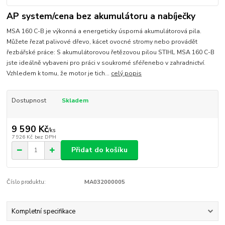
AP system/cena bez akumulátoru a nabíječky
MSA 160 C-B je výkonná a energeticky úsporná akumulátorová pila.
Můžete řezat palivové dřevo, kácet ovocné stromy nebo provádět
řezbářské práce: S akumulátorovou řetězovou pilou STIHL MSA 160 C-B
jste ideálně vybaveni pro práci v soukromé sféřenebo v zahradnictví.
Vzhledem k tomu, že motor je tich...
celý popis
Dostupnost
Skladem
9 590 Kč
/
ks
7 926 Kč
bez DPH
Přidat do košíku
Číslo produktu:
MA032000005
Kompletní specifikace