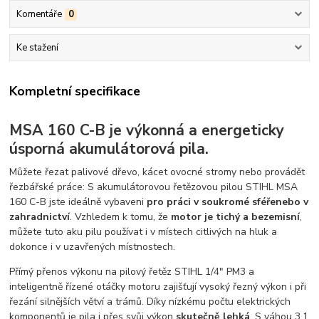
Komentáře
0
Ke stažení
Kompletní specifikace
MSA 160 C-B je výkonná a energeticky
úsporná akumulátorová pila.
Můžete řezat palivové dřevo, kácet ovocné stromy nebo provádět
řezbářské práce: S akumulátorovou řetězovou pilou STIHL MSA
160 C-B jste ideálně vybaveni
pro práci v soukromé sféřenebo v
zahradnictví
. Vzhledem k tomu, že
motor je tichý a bezemisní
,
můžete tuto aku pilu používat i v místech citlivých na hluk a
dokonce i v uzavřených místnostech.
Přímý přenos výkonu na pilový řetěz STIHL 1/4" PM3 a
inteligentně řízené otáčky motoru zajišťují vysoký řezný výkon i při
řezání silnějších větví a trámů. Díky nízkému počtu elektrických
komponentů je pila i přes svůj výkon
skutečně lehká
. S váhou 3,1