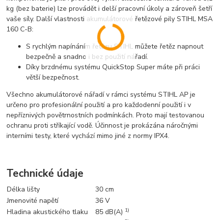
kg (bez baterie) lze provádět i delší pracovní úkoly a zároveň šetří
vaše síly. Další vlastnosti akumulátorové řetězové pily STIHL MSA
160 C-B:
S rychlým napínáním řetězu STIHL můžete řetěz napnout
bezpečně a snadno i bez použití nářadí.
Díky brzdnému systému QuickStop Super máte při práci
větší bezpečnost.
Všechno akumulátorové nářadí v rámci systému STIHL AP je
určeno pro profesionální použití a pro každodenní použití i v
nepříznivých povětrnostních podmínkách. Proto mají testovanou
ochranu proti stříkající vodě. Účinnost je prokázána náročnými
interními testy, které vychází mimo jiné z normy IPX4.
Technické údaje
Délka lišty
30 cm
Jmenovité napětí
36 V
1)
Hladina akustického tlaku
85 dB(A)