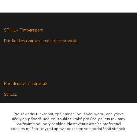
STIHL - Timbersport
Prodloužená záruka - registrace produktu
Poradenství a instruktáž
Stihl.cz
Pro základní funkčnost, zpříjemnění používání webu, analytické
Údržba a servis
účely a v případě udělení souhlasu také pro účely cílení reklamy
využíváme soubory cookies. Nastavení vlastních preferencí
Rady a praktické informace
cookies můžete kdykoli upravit odkazem ve spodní části stránek.