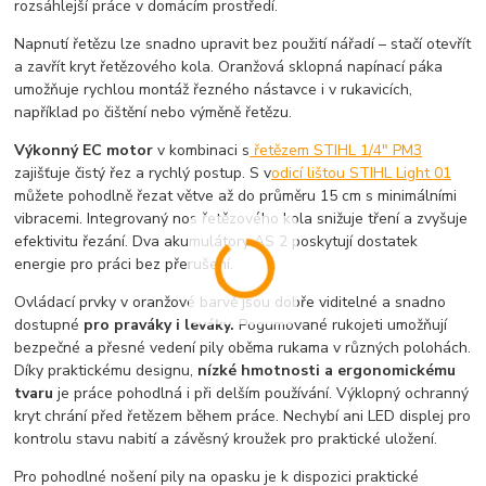
rozsáhlejší práce v domácím prostředí.
Napnutí řetězu lze snadno upravit bez použití nářadí – stačí otevřít
a zavřít kryt řetězového kola. Oranžová sklopná napínací páka
umožňuje rychlou montáž řezného nástavce i v rukavicích,
například po čištění nebo výměně řetězu.
Výkonný EC motor
v kombinaci s
řetězem STIHL 1/4" PM3
zajišťuje čistý řez a rychlý postup. S v
odicí lištou STIHL Light 01
můžete pohodlně řezat větve až do průměru 15 cm s minimálními
vibracemi. Integrovaný nos řetězového kola snižuje tření a zvyšuje
efektivitu řezání. Dva akumulátory AS 2 poskytují dostatek
energie pro práci bez přerušení.
Ovládací prvky v oranžové barvě jsou dobře viditelné a snadno
dostupné
pro praváky i leváky.
Pogumované rukojeti umožňují
bezpečné a přesné vedení pily oběma rukama v různých polohách.
Díky praktickému designu,
nízké hmotnosti a ergonomickému
tvaru
je práce pohodlná i při delším používání. Výklopný ochranný
kryt chrání před řetězem během práce. Nechybí ani LED displej pro
kontrolu stavu nabití a závěsný kroužek pro praktické uložení.
Pro pohodlné nošení pily na opasku je k dispozici praktické