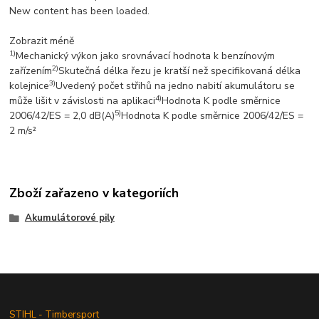
New content has been loaded.
Zobrazit méně
1)
Mechanický výkon jako srovnávací hodnota k benzínovým
2)
zařízením
Skutečná délka řezu je kratší než specifikovaná délka
3)
kolejnice
Uvedený počet střihů na jedno nabití akumulátoru se
4)
může lišit v závislosti na aplikaci
Hodnota K podle směrnice
5)
2006/42/ES = 2,0 dB(A)
Hodnota K podle směrnice 2006/42/ES =
2 m/s²
Zboží zařazeno v kategoriích
Akumulátorové pily
STIHL - Timbersport