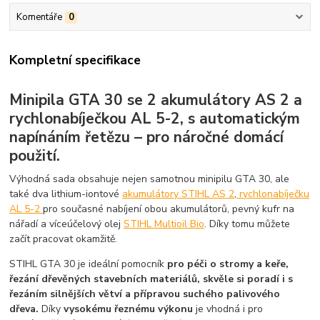
Komentáře
0
Kompletní specifikace
Minipila GTA 30 se 2 akumulátory AS 2 a
rychlonabíječkou AL 5-2, s automatickým
napínáním řetězu – pro náročné domácí
použití.
Výhodná sada obsahuje nejen samotnou minipilu GTA 30, ale
také dva lithium-iontové
akumulátory STIHL AS 2
,
rychlonabíječku
AL 5-2
pro současné nabíjení obou akumulátorů, pevný kufr na
nářadí a víceúčelový olej
STIHL Multioil Bio
. Díky tomu můžete
začít pracovat okamžitě.
STIHL GTA 30 je ideální pomocník
pro péči o stromy a keře,
řezání dřevěných stavebních materiálů, skvěle si poradí i s
řezáním silnějších větví a přípravou suchého palivového
dřeva.
Díky
vysokému řeznému výkonu
je vhodná i pro