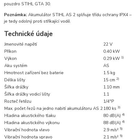
pouzdro STIHL GTA 30.
Poznámka:
Akumulátor STIHL AS 2 splňuje třídu ochrany IPX4 –
je tedy odolný proti stříkající vodě.
Technické údaje
Jmenovité napětí
22 V
Příkon
0.40 kW
1)
Výkon
0.29 kW
Aku systém
AS
Hmotnost zařízení bez baterie
1.5 kg
2)
Délka lišty
15 cm
Šířka drážky
1.10 mm
Šířka drážky vodicí lišty
1.1
Rozteč řetězu
1/4"P
3)
Max. počet řezů na jedno nabití akumulátoru AS 2
180 ks
4)
Hladina akustického tlaku
80 dB(A)
4)
Hladina akustického výkonu
88 dB(A)
5)
Vibrační hodnota vlevo
2.9 m/s²
5)
Vibrační hodnota vpravo
2.1 m/s²