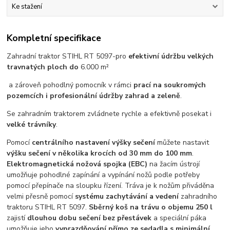
Ke stažení
Kompletní specifikace
Zahradní traktor STIHL RT 5097-pro
efektivní údržbu velkých
travnatých ploch do
6.000 m²
a zároveň pohodlný pomocník v rámci
prací na soukromých
pozemcích i profesionální údržby zahrad a zeleně
.
Se zahradním traktorem zvládnete rychle a efektivně posekat i
velké trávníky
.
Pomocí
centrálního nastavení výšky sečení
můžete nastavit
výšku sečení v několika krocích od 30 mm do 100 mm
.
Elektromagnetická nožová spojka (EBC)
na žacím ústrojí
umožňuje pohodlné zapínání a vypínání nožů podle potřeby
pomocí přepínače na sloupku řízení. Tráva je k nožům přiváděna
velmi přesně pomocí
systému zachytávání a vedení
zahradního
traktoru STIHL RT 5097.
Sběrný koš na trávu o objemu 250 l
zajistí
dlouhou dobu sečení bez přestávek
a speciální páka
umožňuje jeho
vyprazdňování přímo ze sedadla s minimální