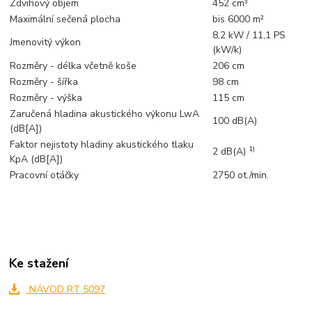
Zdvihový objem
452 cm³
Maximální sečená plocha
bis 6000 m²
8,2 kW / 11,1 PS
Jmenovitý výkon
(kW/k)
Rozměry - délka včetně koše
206 cm
Rozměry - šířka
98 cm
Rozměry - výška
115 cm
Zaručená hladina akustického výkonu LwA
100 dB(A)
(dB[A])
Faktor nejistoty hladiny akustického tlaku
1)
2 dB(A)
KpA (dB[A])
Pracovní otáčky
2750 ot./min.
Ke stažení
NÁVOD RT 5097