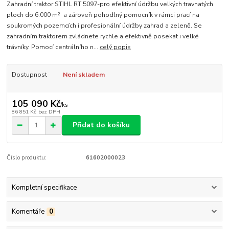
Zahradní traktor STIHL RT 5097-pro efektivní údržbu velkých travnatých
ploch do 6.000 m² a zároveň pohodlný pomocník v rámci prací na
soukromých pozemcích i profesionální údržby zahrad a zeleně. Se
zahradním traktorem zvládnete rychle a efektivně posekat i velké
trávníky. Pomocí centrálního n...
celý popis
Dostupnost
Není skladem
105 090 Kč
/
ks
86 851 Kč
bez DPH
Přidat do košíku
Číslo produktu:
61602000023
Kompletní specifikace
Komentáře
0