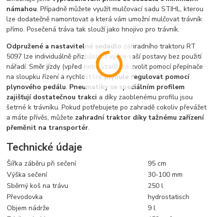
námahou
. Případně můžete využít mulčovací sadu STIHL, kterou
lze dodatečně namontovat a která vám umožní mulčovat trávník
přímo. Posečená tráva tak slouží jako hnojivo pro trávník.
Odpružené a nastavitelné sedadlo
zahradního traktoru RT
5097 lze individuálně přizpůsobit výšce vaší postavy bez použití
nářadí. Směr jízdy (vpřed nebo vzad) lze zvolit pomocí přepínače
na sloupku řízení a rychlost lze
plynule regulovat pomocí
plynového pedálu
.
Pneumatiky se speciálním profilem
zajišťují dostatečnou trakci
a díky zaoblenému profilu jsou
šetrné k trávníku. Pokud potřebujete po zahradě cokoliv převážet
a máte přívěs, můžete
zahradní traktor díky tažnému zařízení
přeměnit na transportér
.
Technické údaje
Šířka záběru při sečení
95 cm
Výška sečení
30-100 mm
Sběrný koš na trávu
250 l
Převodovka
hydrostatisch
Objem nádrže
9 l