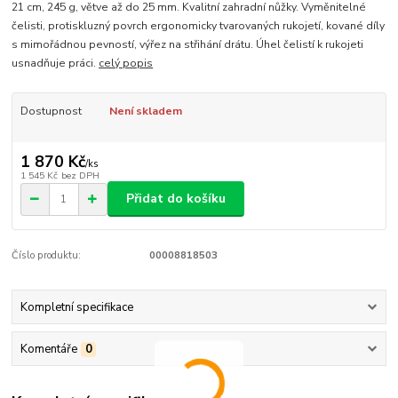
21 cm, 245 g, větve až do 25 mm. Kvalitní zahradní nůžky. Vyměnitelné
čelisti, protiskluzný povrch ergonomicky tvarovaných rukojetí, kované díly
s mimořádnou pevností, výřez na střihání drátu. Úhel čelistí k rukojeti
usnadňuje práci.
celý popis
Dostupnost
Není skladem
1 870 Kč
/
ks
1 545 Kč
bez DPH
Přidat do košíku
Číslo produktu:
00008818503
Kompletní specifikace
Komentáře
0