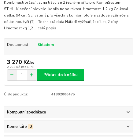
Kombinástroj žací list na trávu se 2 řeznými břity pro KombiSystem
STIHL. K sečení plevele, kopřiv nebo rákosí. Hmotnost: 1,2 kg Celková
délka: 94 cm. Schválený pro všechny kombimotory a zádové vyžínače s
dělitelnou tyčí (T). Technická data Nářadí Vyžínač, žací list, 2 cípý
Hmotnost kg 1,2 ...
celý popis
Dostupnost
Skladem
3 270 Kč
/
ks
2 702 Kč
bez DPH
Přidat do košíku
Číslo produktu:
41802000475
Kompletní specifikace
Komentáře
0