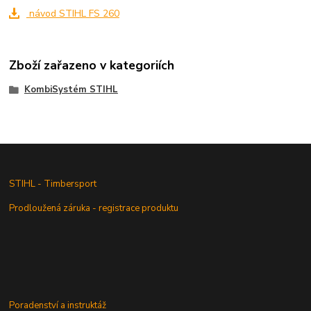
návod STIHL FS 260
Zboží zařazeno v kategoriích
KombiSystém STIHL
STIHL - Timbersport
Prodloužená záruka - registrace produktu
Poradenství a instruktáž