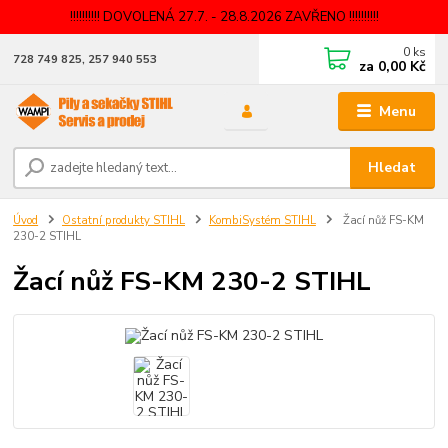
!!!!!!!!!! DOVOLENÁ 27.7. - 28.8.2026 ZAVŘENO !!!!!!!!!!
0
ks
728 749 825, 257 940 553
za
0,00 Kč
Menu
Hledat
Úvod
Ostatní produkty STIHL
KombiSystém STIHL
Žací nůž FS-KM
230-2 STIHL
Žací nůž FS-KM 230-2 STIHL