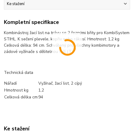
Ke stažení
Kompletní specifikace
Kombinástroj žací list na trávu se 2 řeznými břity pro KombiSystem
STIHL. K sečení plevele, kopřiv nebo rákosí. Hmotnost: 1,2 kg
Celková délka: 94 cm. Schválený pro všechny kombimotory a
zádové vyžínače s dělitelnou tyčí (T).
Technická data
Nářadí
Vyžínač, žací list, 2 cípý
Hmotnost kg
1,2
Celková délka cm
94
Ke stažení