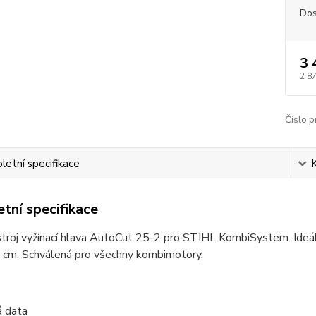
Dos
3 
2 8
Číslo p
etní specifikace
tní specifikace
roj vyžínací hlava AutoCut 25-2 pro STIHL KombiSystem. Ideáln
4 cm. Schválená pro všechny kombimotory.
á data