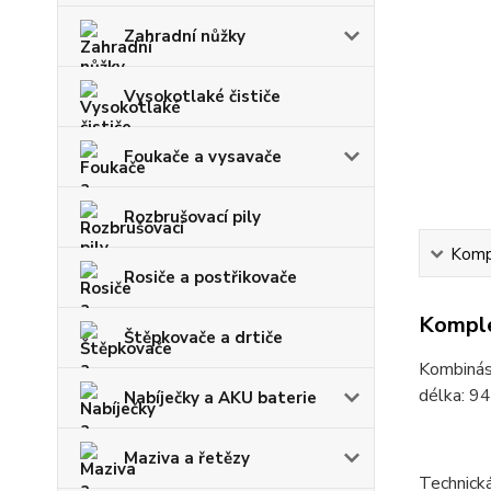
Zahradní nůžky
Vysokotlaké čističe
Foukače a vysavače
Rozbrušovací pily
Kompl
Rosiče a postřikovače
Komple
Štěpkovače a drtiče
Kombinást
délka: 9
Nabíječky a AKU baterie
Maziva a řetězy
Technick