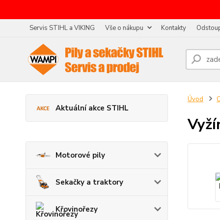
Servis STIHL a VIKING
Vše o nákupu
Kontakty
Odstoup
Úvod
O
Aktuální akce STIHL
Vyží
Motorové pily
Sekačky a traktory
Křovinořezy