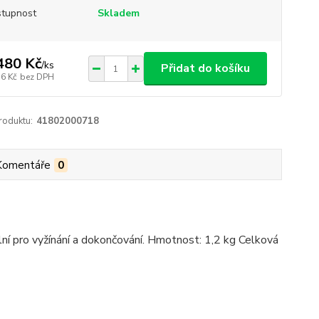
tupnost
Skladem
480 Kč
/
ks
Přidat do košíku
76 Kč
bez DPH
roduktu:
41802000718
Komentáře
0
í pro vyžínání a dokončování. Hmotnost: 1,2 kg Celková