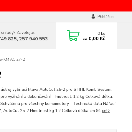
Přihlášení
 si rady? Zavolejte.
0
ks
za
0,00 Kč
749 825, 257 940 553
FS-KM AC 27-2
2
ástroj vyžínací hlava AutoCut 25-2 pro STIHL KombiSystem.
í pro vyžínání a dokončování. Hmotnost: 1,2 kg Celková délka:
 Schválená pro všechny kombimotory. Technická data Nářadí
č, AutoCut 25-2 Hmotnost kg 1,2 Celková délka cm 94
celý