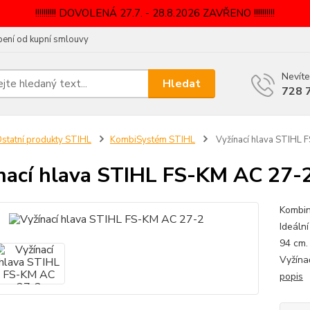
!!!!!!!!!! DOVOLENÁ 27.7. - 28.8.2026 ZAVŘENO !!!!!!!!!!
ení od kupní smlouvy
Nevíte
Hledat
728 
statní produkty STIHL
KombiSystém STIHL
Vyžínací hlava STIHL 
nací hlava STIHL FS-KM AC 27-
Kombin
Ideáln
94 cm.
Vyžína
popis