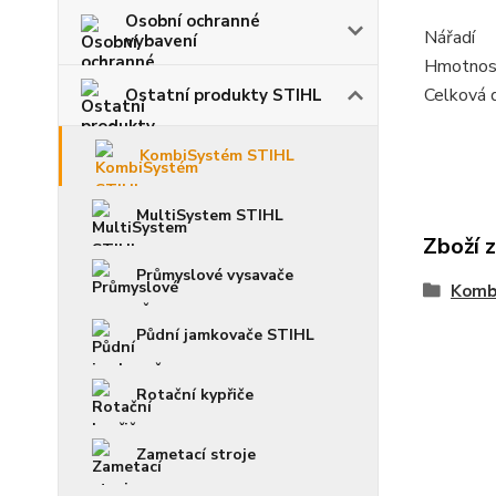
Osobní ochranné
Nářadí
vybavení
Hmotnos
Celková 
Ostatní produkty STIHL
KombiSystém STIHL
MultiSystem STIHL
Zboží 
Průmyslové vysavače
Komb
Půdní jamkovače STIHL
Rotační kypřiče
Zametací stroje