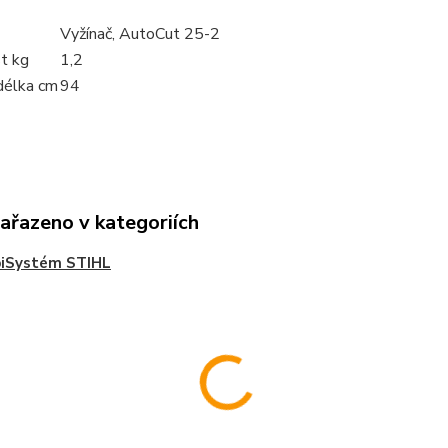
Vyžínač, AutoCut 25-2
t kg
1,2
délka cm
94
zařazeno v kategoriích
iSystém STIHL