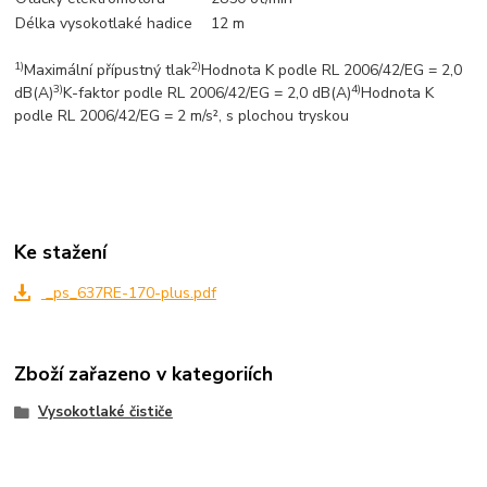
Délka vysokotlaké hadice
12 m
1)
2)
Maximální přípustný tlak
Hodnota K podle RL 2006/42/EG = 2,0
3)
4)
dB(A)
K-faktor podle RL 2006/42/EG = 2,0 dB(A)
Hodnota K
podle RL 2006/42/EG = 2 m/s², s plochou tryskou
Ke stažení
_ps_637RE-170-plus.pdf
Zboží zařazeno v kategoriích
Vysokotlaké čističe