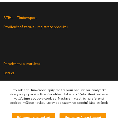
STIHL - Timbersport
Prodloužená záruka - registrace produktu
Poradenství a instruktáž
Stihl.cz
Pro základní funkčnost, zpříjemnění používání webu, analytické
Údržba a servis
účely a v případě udělení souhlasu také pro účely cílení reklamy
využíváme soubory cookies. Nastavení vlastních preferencí
Rady a praktické informace
cookies můžete kdykoli upravit odkazem ve spodní části stránek.
Přijmout nezbytné
Podrobné nastavení