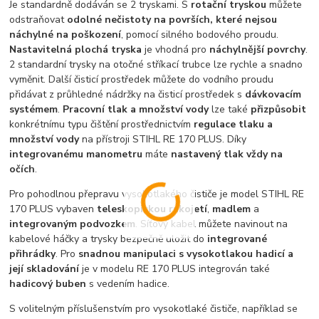
Je standardně dodáván se 2 tryskami. S
rotační tryskou
můžete
odstraňovat
odolné nečistoty na površích, které nejsou
náchylné na poškození
, pomocí silného bodového proudu.
Nastavitelná plochá tryska
je vhodná pro
náchylnější povrchy
.
2 standardní trysky na otočné stříkací trubce lze rychle a snadno
vyměnit. Další čisticí prostředek můžete do vodního proudu
přidávat z průhledné nádržky na čisticí prostředek s
dávkovacím
systémem
.
Pracovní tlak a množství vody
lze také
přizpůsobit
konkrétnímu typu čištění prostřednictvím
regulace tlaku a
množství vody
na přístroji STIHL RE 170 PLUS. Díky
integrovanému manometru
máte
nastavený tlak vždy na
očích
.
Pro pohodlnou přepravu vysokotlakého čističe je model STIHL RE
170 PLUS vybaven
teleskopickou rukojetí
,
madlem
a
integrovaným podvozkem
. Síťový kabel můžete navinout na
kabelové háčky a trysky bezpečně uložit do
integrované
přihrádky
. Pro
snadnou manipulaci s vysokotlakou hadicí a
její skladování
je v modelu RE 170 PLUS integrován také
hadicový buben
s vedením hadice.
S volitelným příslušenstvím pro vysokotlaké čističe, například se