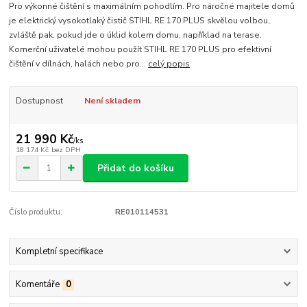
Pro výkonné čištění s maximálním pohodlím. Pro náročné majitele domů
je elektrický vysokotlaký čistič STIHL RE 170 PLUS skvělou volbou,
zvláště pak, pokud jde o úklid kolem domu, například na terase.
Komerční uživatelé mohou použít STIHL RE 170 PLUS pro efektivní
čištění v dílnách, halách nebo pro...
celý popis
Dostupnost
Není skladem
21 990 Kč
/
ks
18 174 Kč
bez DPH
Přidat do košíku
Číslo produktu:
RE010114531
Kompletní specifikace
Komentáře
0