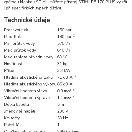
zpětnou klapkou STIHL, můžete přístroj STIHL RE 170 PLUS využít
i při specifických typech čištění.
Technické údaje
Pracovní tlak
150 bar
1)
Max. tlak
180 bar
Min. průtok vody
570 l/h
Max. průtok vody
640 l/h
Max. teplota přívodní vody
60 °C
Hmotnost
31 kg
Příkon
3,3 kW
2)
Hladina akustického tlaku
71 dB(A)
3)
Hladina akustického výkonu
85 dB(A)
4)
Vibrační hodnota vlevo
0,9 m/s²
4)
Vibrační hodnota vpravo
1,4 m/s²
Délka kabelu
5 m
Jmenovité napětí
230 V
Kmitočty
50 Hz
Počet fází
1
Otáčky elektromotoru
2850 ot/min