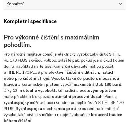
Ke stažení
Kompletní specifikace
Pro výkonné čištění s maximálním
pohodlím.
Pro náročné majitele domů je elektrický vysokotlaký čistič STIHL
RE 170 PLUS skvělou volbou, zvláště pak, pokud jde o úklid kolem
domu, například na terase. Komerční uživatelé mohou použít
STIHL RE 170 PLUS pro
efektivní čištění v dílnách, halách
nebo pro čištění strojů
.
Vysokotlaké čerpadlo s mosaznou
hlavou a keramickým pístem
vytváří
maximální tlak 180 barů
.
Díky
12 m dlouhé vysokotlaké hadici s ocelovým opletem
máte při úklidu k dispozici
optimální pracovní dosah
. Pomocí
rychlospojky
můžete hadici snadno připojit k čističi STIHL RE 170
PLUS.
Rychlospojka s ochranou proti kroucení
na komfortní
vysokotlaké pistoli s měkkou rukojetí zabraňuje
kroucení hadice
během čištění
.