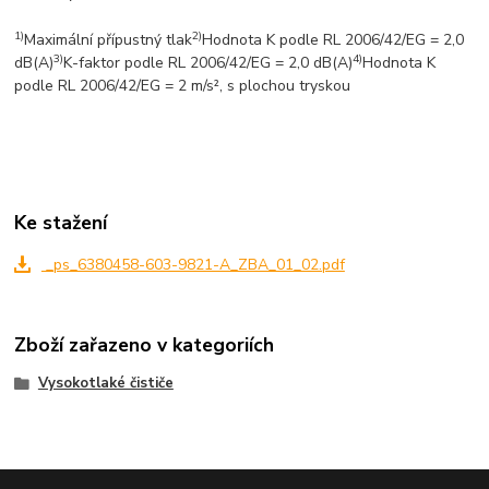
1)
2)
Maximální přípustný tlak
Hodnota K podle RL 2006/42/EG = 2,0
3)
4)
dB(A)
K-faktor podle RL 2006/42/EG = 2,0 dB(A)
Hodnota K
podle RL 2006/42/EG = 2 m/s², s plochou tryskou
Ke stažení
_ps_6380458-603-9821-A_ZBA_01_02.pdf
Zboží zařazeno v kategoriích
Vysokotlaké čističe