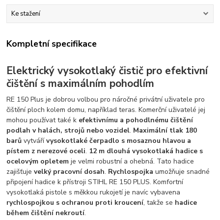
Ke stažení
Kompletní specifikace
Elektrický vysokotlaký čistič pro efektivní
čištění s maximálním pohodlím
RE 150 Plus je dobrou volbou pro náročné privátní uživatele pro
čištění ploch kolem domu, například teras. Komerční uživatelé jej
mohou používat také k
efektivnímu a pohodlnému čištění
podlah v halách, strojů nebo vozidel
.
Maximální tlak 180
barů
vytváří
vysokotlaké čerpadlo s mosaznou hlavou a
pístem z nerezové oceli
.
12 m dlouhá vysokotlaká hadice s
ocelovým opletem
je velmi robustní a ohebná. Tato hadice
zajišťuje
velký pracovní dosah
.
Rychlospojka
umožňuje snadné
připojení hadice k přístroji STIHL RE 150 PLUS. Komfortní
vysokotlaká pistole s měkkou rukojetí je navíc vybavena
rychlospojkou s ochranou proti kroucení
, takže se
hadice
během čištění nekroutí
.