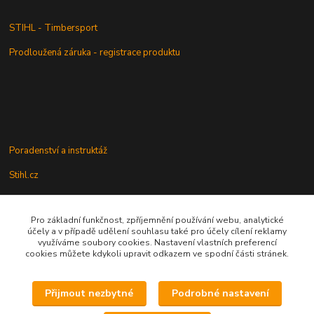
STIHL - Timbersport
Prodloužená záruka - registrace produktu
Poradenství a instruktáž
Stihl.cz
Pro základní funkčnost, zpříjemnění používání webu, analytické
Údržba a servis
účely a v případě udělení souhlasu také pro účely cílení reklamy
využíváme soubory cookies. Nastavení vlastních preferencí
Rady a praktické informace
cookies můžete kdykoli upravit odkazem ve spodní části stránek.
Přijmout nezbytné
Podrobné nastavení