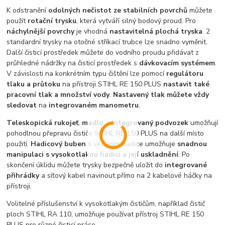
K odstranění
odolných nečistot ze stabilních povrchů
můžete
použít
rotační trysku
, která vytváří silný bodový proud. Pro
náchylnější povrchy
je vhodná
nastavitelná plochá tryska
. 2
standardní trysky na otočné stříkací trubce lze snadno vyměnit.
Další čisticí prostředek můžete do vodního proudu přidávat z
průhledné nádržky na čisticí prostředek s
dávkovacím systémem
.
V závislosti na konkrétním typu čištění lze pomocí
regulátoru
tlaku a průtoku
na přístroji STIHL RE 150 PLUS
nastavit také
pracovní tlak a množství vody
.
Nastavený tlak můžete vždy
sledovat
na
integrovaném manometru
.
Teleskopická rukojeť
,
madlo
a
integrovaný podvozek
umožňují
pohodlnou přepravu čističe STIHL RE 150 PLUS na další místo
použití.
Hadicový buben
s vedením hadice umožňuje
snadnou
manipulaci s vysokotlakou hadicí a její uskladnění
. Po
skončení úklidu můžete trysky bezpečně uložit do
integrované
přihrádky
a síťový kabel navinout přímo na 2 kabelové háčky na
přístroji.
Volitelné příslušenství k vysokotlakým čističům, například čistič
ploch STIHL RA 110, umožňuje používat přístroj STIHL RE 150
PLUS pro různé čisticí práce.