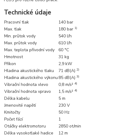
Technické údaje
Pracovní tlak
140 bar
1)
Max. tlak
180 bar
Min. průtok vody
540 l/h
Max. průtok vody
610 l/h
Max. teplota přívodní vody
60 °C
Hmotnost
31 kg
Příkon
2,9 kW
2)
Hladina akustického tlaku
71 dB(A)
3)
Hladina akustického výkonu
85 dB(A)
4)
Vibrační hodnota vlevo
0,8 m/s²
4)
Vibrační hodnota vpravo
1,5 m/s²
Délka kabelu
5 m
Jmenovité napětí
230 V
Kmitočty
50 Hz
Počet fází
1
Otáčky elektromotoru
2850 ot/min
Délka vysokotlaké hadice
12 m