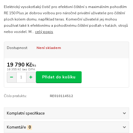
Elektrický vysokotlaký čistič pro efektivní čištění s maximálním pohodlím
RE 150 Plus je dobrou volbou pro náročné privátní uživatele pro čištění
ploch kolem domu, například teras. Komerční uživatelé jej mohou
používat také k efektivnímu a pohodlnému čištění podlah v halách, strojů
nebo vozidel. M...
celý popis
Dostupnost
Není skladem
19 790 Kč
/
ks
16 355 Kč
bez DPH
Přidat do košíku
Číslo produktu:
RE010114512
Kompletní specifikace
Komentáře
0