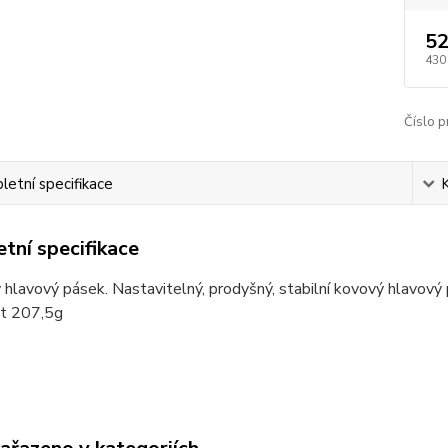
52
430
Číslo p
etní specifikace
tní specifikace
 hlavový pásek. Nastavitelný, prodyšný, stabilní kovový hlavo
t 207,5g