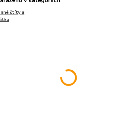
zařazeno v kategoriích
nné štíty a
átka