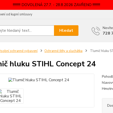
!!!!!!!!!! DOVOLENÁ 27.7. - 28.8.2026 ZAVŘENO !!!!!!!!!!
ení od kupní smlouvy
Nevíte
Hledat
728 
sobní ochranné vybavení
Ochranné štíty a sluchátka
Tlumič hluku S
ič hluku STIHL Concept 24
Pohodl
hlavov
Hmotn
Dos