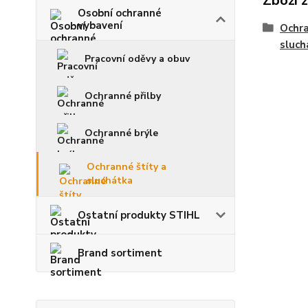
Zboží 
Osobní ochranné
vybavení
Ochra
sluch
Pracovní oděvy a obuv
Ochranné přilby
Ochranné brýle
Ochranné štíty a
sluchátka
Ostatní produkty STIHL
Brand sortiment