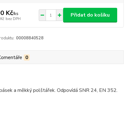
0 Kč
/
ks
Přidat do košíku
 Kč
bez DPH
roduktu:
00008840528
Komentáře
0
vý pásek a měkký polštářek. Odpovídá SNR 24, EN 352.