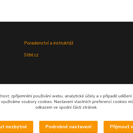
Poradenství a instruktáž
Stihl.cz
čnost, zpříjemnění používání webu, analytické účely a v případě udělení
y využíváme soubory cookies. Nastavení vlastních preferencí cookies mů
odkazem ve spodní části stránek.
Upravit sběr cookies.
ut nezbytné
Podrobné nastavení
Přijmout 