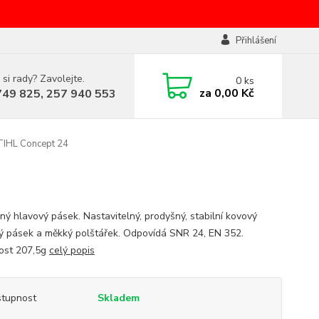
Přihlášení
 si rady? Zavolejte.
0
ks
za
0,00 Kč
749 825, 257 940 553
TIHL Concept 24
ný hlavový pásek. Nastavitelný, prodyšný, stabilní kovový
ý pásek a měkký polštářek. Odpovídá SNR 24, EN 352.
ost 207,5g
celý popis
tupnost
Skladem