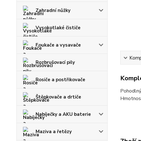
Zahradní nůžky
Vysokotlaké čističe
Foukače a vysavače
Kompl
Rozbrušovací pily
Komple
Rosiče a postřikovače
Pohodlný
Štěpkovače a drtiče
Hmotnos
Nabíječky a AKU baterie
Maziva a řetězy