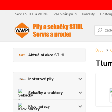
Servis STIHL a VIKING
Vše o nákupu
Kontakty
Odstoup
Úvod
O
Aktuální akce STIHL
Tlum
Motorové pily
Sekačky a traktory
Křovinořezy