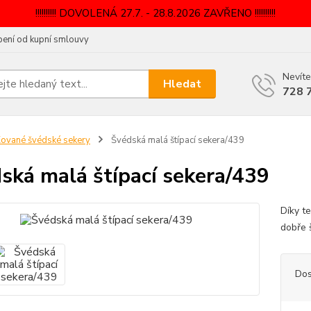
!!!!!!!!!! DOVOLENÁ 27.7. - 28.8.2026 ZAVŘENO !!!!!!!!!!
ení od kupní smlouvy
Nevíte
Hledat
728 
ované švédské sekery
Švédská malá štípací sekera/439
ská malá štípací sekera/439
Díky t
dobře 
Dos