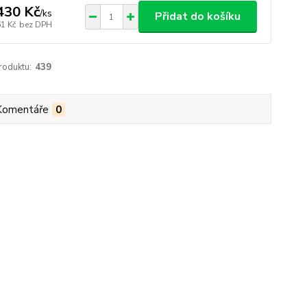
430 Kč
/
ks
Přidat do košíku
61 Kč
bez DPH
roduktu:
439
Komentáře
0