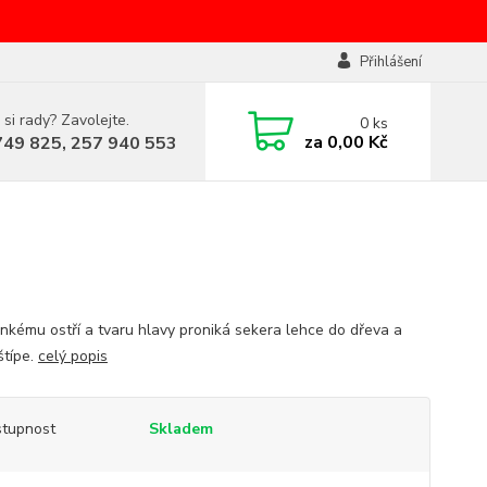
Přihlášení
 si rady? Zavolejte.
0
ks
za
0,00 Kč
749 825, 257 940 553
enkému ostří a tvaru hlavy proniká sekera lehce do dřeva a
štípe.
celý popis
tupnost
Skladem