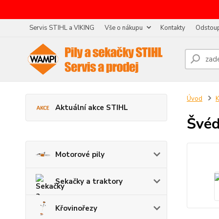
Servis STIHL a VIKING
Vše o nákupu
Kontakty
Odstoup
Úvod
K
Aktuální akce STIHL
Švéd
Motorové pily
Sekačky a traktory
Křovinořezy