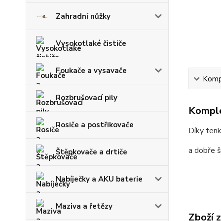
Zahradní nůžky
Vysokotlaké čističe
Foukače a vysavače
Kompl
Rozbrušovací pily
Komple
Rosiče a postřikovače
Díky tenk
a dobře š
Štěpkovače a drtiče
Nabíječky a AKU baterie
Maziva a řetězy
Zboží 