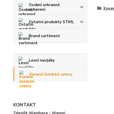
Osobní ochranné
Kovan
vybavení
Ostatní produkty STIHL
Brand sortiment
Lesní navijáky
Kované švédské sekery
KONTAKT
Zdeněk Wambera - Wampi