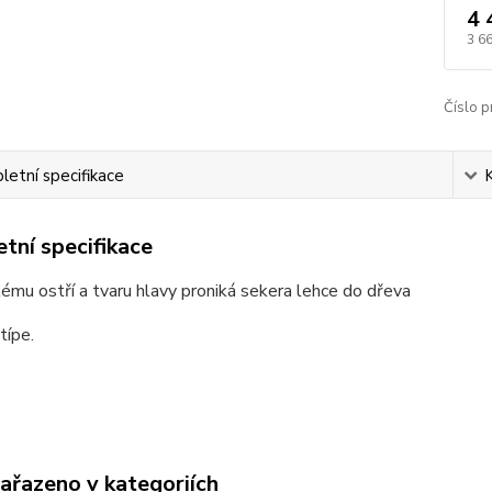
4 
3 6
Číslo p
etní specifikace
tní specifikace
ému ostří a tvaru hlavy proniká sekera lehce do dřeva
típe.
zařazeno v kategoriích