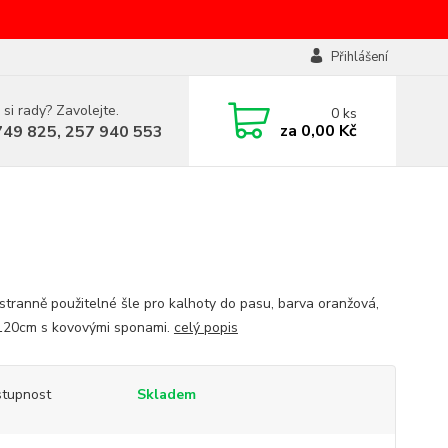
Přihlášení
 si rady? Zavolejte.
0
ks
za
0,00 Kč
749 825, 257 940 553
tranně použitelné šle pro kalhoty do pasu, barva oranžová,
120cm s kovovými sponami.
celý popis
tupnost
Skladem