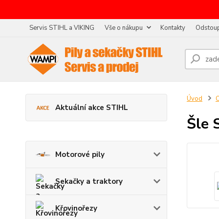
Servis STIHL a VIKING
Vše o nákupu
Kontakty
Odstoup
Úvod
O
Aktuální akce STIHL
Šle 
Motorové pily
Sekačky a traktory
Křovinořezy