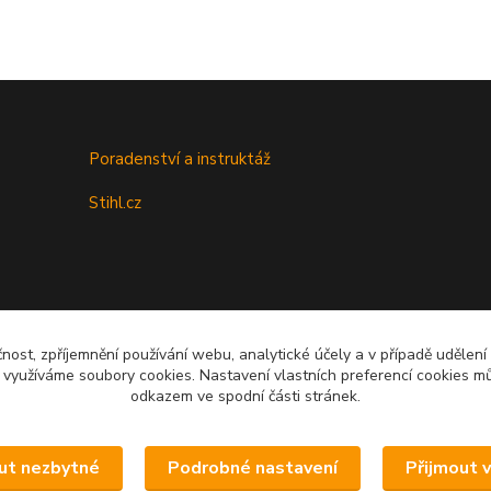
Poradenství a instruktáž
Stihl.cz
čnost, zpříjemnění používání webu, analytické účely a v případě udělení
y využíváme soubory cookies. Nastavení vlastních preferencí cookies mů
odkazem ve spodní části stránek.
Upravit sběr cookies.
ut nezbytné
Podrobné nastavení
Přijmout 