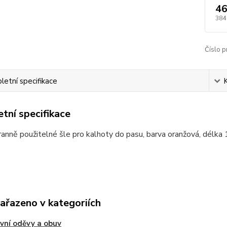
46
384
Číslo p
etní specifikace
tní specifikace
anně použitelné šle pro kalhoty do pasu, barva oranžová, délk
zařazeno v kategoriích
vní oděvy a obuv