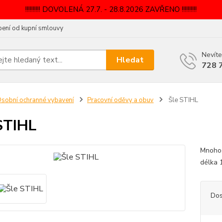
!!!!!!!!!! DOVOLENÁ 27.7. - 28.8.2026 ZAVŘENO !!!!!!!!!!
ení od kupní smlouvy
Nevíte
Hledat
728 
sobní ochranné vybavení
Pracovní oděvy a obuv
Šle STIHL
STIHL
Mnohos
délka 
Dos