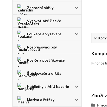
Zahradní nůžky
Vysokotlaké čističe
Foukače a vysavače
Kompl
Rozbrušovací pily
Komple
Rosiče a postřikovače
Mnohostr
Štěpkovače a drtiče
Nabíječky a AKU baterie
Zboží 
Maziva a řetězy
Praco