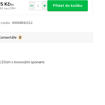
5 Kč
/
ks
Přidat do košíku
 Kč
bez DPH
roduktu:
00008841512
Komentáře
0
a 120cm s kovovými sponami.