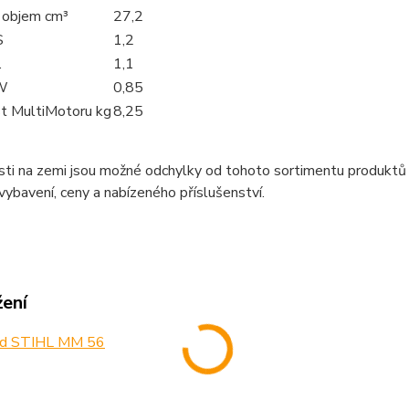
 objem cm³
27,2
S
1,2
.
1,1
W
0,85
t MultiMotoru kg
8,25
sti na zemi jsou možné odchylky od tohoto sortimentu produktů
 vybavení, ceny a nabízeného příslušenství.
žení
d STIHL MM 56