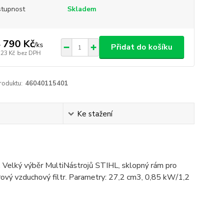
tupnost
Skladem
 790 Kč
/
ks
Přidat do košíku
223 Kč
bez DPH
roduktu:
46040115401
Ke stažení
ch. Velký výběr MultiNástrojů STIHL, sklopný rám pro
írový vzduchový filtr. Parametry: 27,2 cm3, 0,85 kW/1,2