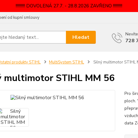
!!!!!!!!!! DOVOLENÁ 27.7. - 28.8.2026 ZAVŘENO !!!!!!!!!!
ení od kupní smlouvy
Nevíte
Hledat
728 
statní produkty STIHL
MultiSystem STIHL
Silný multimotor STIHL
ý multimotor STIHL MM 56
Pro šir
ploch.
přepra
vzduch
data Z