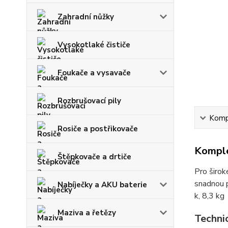
Zahradní nůžky
Vysokotlaké čističe
Foukače a vysavače
Rozbrušovací pily
Kompl
Rosiče a postřikovače
Komple
Štěpkovače a drtiče
Pro širok
snadnou p
Nabíječky a AKU baterie
k, 8,3 kg
Maziva a řetězy
Techni