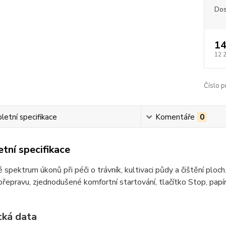
Dos
14
12 
Číslo p
etní specifikace
Komentáře
0
tní specifikace
é spektrum úkonů při péči o trávník, kultivaci půdy a čištění plo
řepravu, zjednodušené komfortní startování, tlačítko Stop, pap
cká data