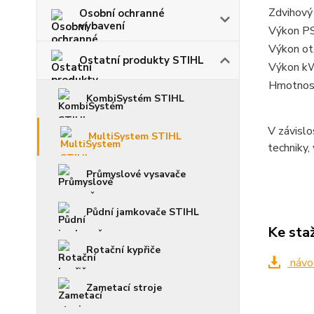
Zdvihový
Osobní ochranné
vybavení
Výkon P
Výkon ot
Ostatní produkty STIHL
Výkon k
Hmotnos
KombiSystém STIHL
V závislo
MultiSystem STIHL
techniky,
Průmyslové vysavače
Půdní jamkovače STIHL
Ke sta
Rotační kypřiče
návo
Zametací stroje