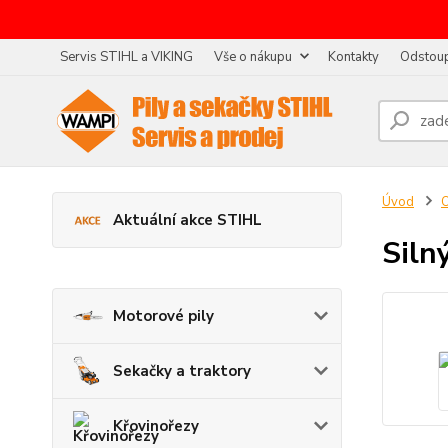
Servis STIHL a VIKING
Vše o nákupu
Kontakty
Odstoup
Úvod
O
Aktuální akce STIHL
Siln
Motorové pily
Sekačky a traktory
Křovinořezy