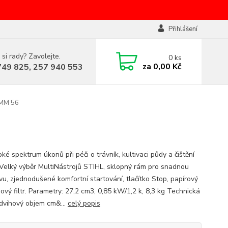
Přihlášení
 si rady? Zavolejte.
0
ks
za
0,00 Kč
749 825, 257 940 553
 MM 56
oké spektrum úkonů při péči o trávník, kultivaci půdy a čištění
 Velký výběr MultiNástrojů STIHL, sklopný rám pro snadnou
vu, zjednodušené komfortní startování, tlačítko Stop, papírový
ový filtr. Parametry: 27,2 cm3, 0,85 kW/1,2 k, 8,3 kg Technická
dvihový objem cm&...
celý popis