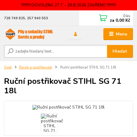
!!!!!!!!!! DOVOLENÁ 27.7. - 28.8.2026 ZAVŘENO !!!!!!!!!!
0
ks
728 749 825, 257 940 553
za
0,00 Kč
Menu
Hledat
Úvod
Rosiče a postřikovače
Ruční postřikovač STIHL SG 71 18l
Ruční postřikovač STIHL SG 71
18l