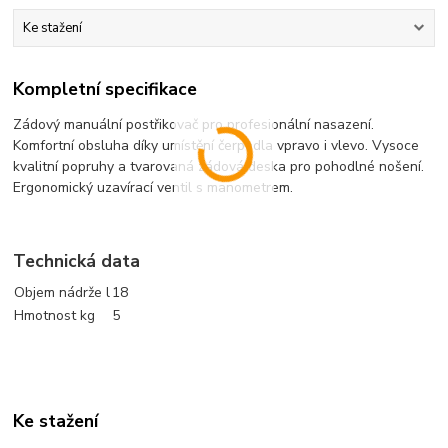
Ke stažení
Kompletní specifikace
Zádový manuální postřikovač pro profesionální nasazení.
Komfortní obsluha díky umístění čerpadla vpravo i vlevo. Vysoce
kvalitní popruhy a tvarovaná zádová deska pro pohodlné nošení.
Ergonomický uzavírací ventil s manometrem.
Technická data
Objem nádrže l
18
Hmotnost kg
5
Ke stažení