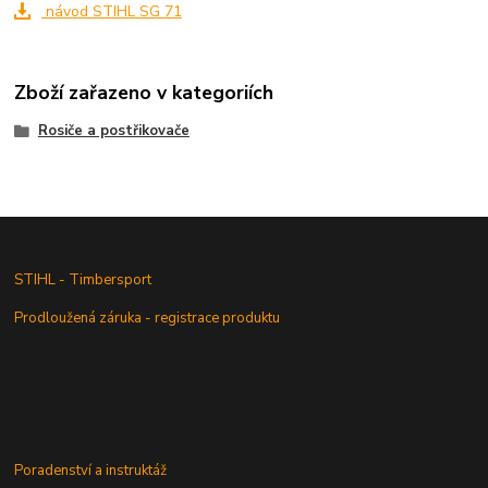
návod STIHL SG 71
Zboží zařazeno v kategoriích
Rosiče a postřikovače
STIHL - Timbersport
Prodloužená záruka - registrace produktu
Poradenství a instruktáž