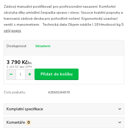
Zádový manuální postřikovač pro profesionální nasazení. Komfortní
obsluha díky umístění čerpadla vpravo i vlevo. Vysoce kvalitní popruhy a
tvarovaná zádová deska pro pohodlné nošení. Ergonomický uzavírací
ventil s manometrem. Technická data Objem nádrže l 18 Hmotnost kg 5
celý popis
Dostupnost
Skladem
3 790 Kč
/
ks
3 132 Kč
bez DPH
Přidat do košíku
Číslo produktu:
42550194970
Kompletní specifikace
Komentáře
0