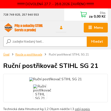
!!!!!!!!!! DOVOLENÁ 27.7. - 28.8.2026 ZAVŘENO !!!!!!!!!!
0
ks
728 749 825, 257 940 553
za
0,00 Kč
Menu
Hledat
Úvod
Rosiče a postřikovače
Ruční postřikovač STIHL SG 21
Ruční postřikovač STIHL SG 21
Technická data Hmotnost kg 1,2 Objem nádrže l 3
celý popis