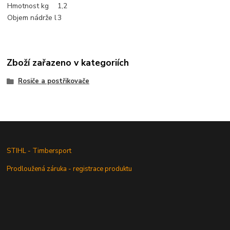
Hmotnost kg
1,2
Objem nádrže l
3
Zboží zařazeno v kategoriích
Rosiče a postřikovače
STIHL - Timbersport
Prodloužená záruka - registrace produktu