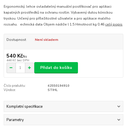
Ergonomický, lehce ovladatelný manuální postřikovač pro aplikaci
kapalných prostředků na ochranu rostlin. Vybavený dutou kónickou
tryskou. Určený pro příležitostné uživatele a pro aplikace malého
rozsahu. echnická data Objem nádrže l 1,5 Hmotnost kg 0,46
celý popis
Dostupnost
Není skladem
540 Kč
/
ks
446 Kč
bez DPH
Přidat do košíku
Číslo produktu:
42550194910
Výrobce:
STIHL
Kompletní specifikace
Parametry