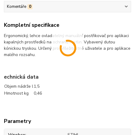
Komentáře
0
Kompletní specifikace
Ergonomický, lehce ovladatelný manuální postřikovač pro aplikaci
kapalných prostředků na ochranu rostlin. Vybavený dutou
kónickou tryskou. Určený pro příležitostné uživatele a pro aplikace
malého rozsahu.
echnická data
Objem nádrže l
1,5
Hmotnost kg
0,46
Parametry
Výrobce
STIHL