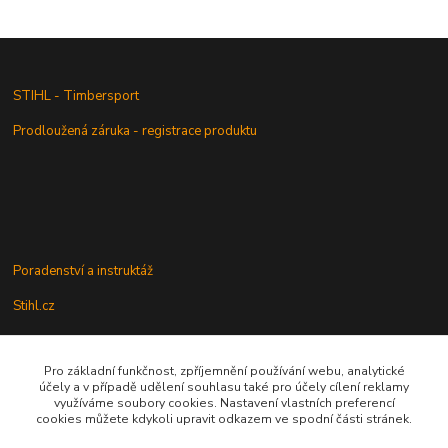
STIHL - Timbersport
Prodloužená záruka - registrace produktu
Poradenství a instruktáž
Stihl.cz
Pro základní funkčnost, zpříjemnění používání webu, analytické
Údržba a servis
účely a v případě udělení souhlasu také pro účely cílení reklamy
využíváme soubory cookies. Nastavení vlastních preferencí
Rady a praktické informace
cookies můžete kdykoli upravit odkazem ve spodní části stránek.