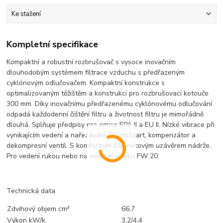
Ke stažení
Kompletní specifikace
Kompaktní a robustní rozbrušovač s vysoce inovačním
dlouhodobým systémem filtrace vzduchu s předřazeným
cyklónovým odlučovačem. Kompaktní konstrukce s
optimalizovaným těžištěm a konstrukcí pro rozbrušovací kotouče
300 mm. Díky inovačnímu předřazenému cyklónovému odlučování
odpadá každodenní čištění filtru a životnost filtru je mimořádně
dlouhá. Splňuje předpisy pro emise EPA II a EU II. Nízké vibrace při
vynikajícím vedení a nařezávání. ElastoStart, kompenzátor a
dekompresní ventil. S komfortním bajonetovým uzávěrem nádrže.
Pro vedení rukou nebo na vodicím vozíku FW 20.
Technická data
Zdvihový objem cm³
66,7
Výkon kW/k
3,2/4,4