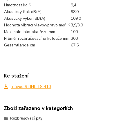
1)
Hmotnost kg
9,4
Akustický tlak dB(A)
98,0
Akustický výkon dB(A)
109,0
2)
Hodnota vibrací vlevo/vpravo m/s²
3,9/3,9
Maximální hloubka řezu mm
100
Průměr rozbrušovacího kotouče mm
300
Gesamtlänge cm
67,5
Ke stažení
návod STIHL TS 410
Zboží zařazeno v kategoriích
Rozbrušovací pily