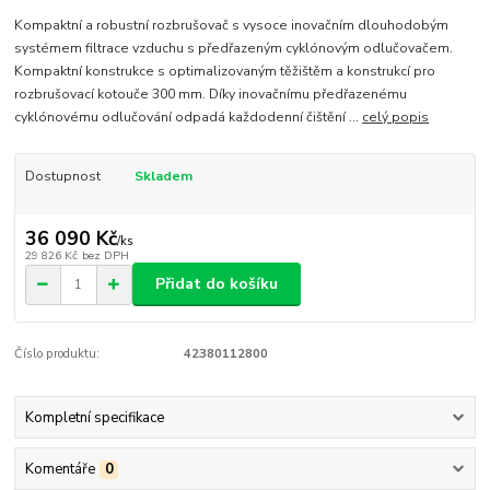
Kompaktní a robustní rozbrušovač s vysoce inovačním dlouhodobým
systémem filtrace vzduchu s předřazeným cyklónovým odlučovačem.
Kompaktní konstrukce s optimalizovaným těžištěm a konstrukcí pro
rozbrušovací kotouče 300 mm. Díky inovačnímu předřazenému
cyklónovému odlučování odpadá každodenní čištění ...
celý popis
Dostupnost
Skladem
36 090 Kč
/
ks
29 826 Kč
bez DPH
Přidat do košíku
Číslo produktu:
42380112800
Kompletní specifikace
Komentáře
0