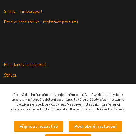
STIHL - Timbersport
Prodloužená záruka - registrace produktu
Poradenství a instruktáž
Stihl.cz
Pro základní funkčnost, zpříjemnění používání webu, analytické
Údržba a servis
účely a v případě udělení souhlasu také pro účely cílení reklamy
využíváme soubory cookies. Nastavení vlastních preferencí
Rady a praktické informace
cookies můžete kdykoli upravit odkazem ve spodní části stránek.
Přijmout nezbytné
Podrobné nastavení