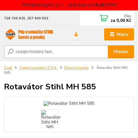
!!!!!!!!!! DOVOLENÁ 27.7. - 28.8.2026 ZAVŘENO !!!!!!!!!!
0
ks
728 749 825, 257 940 553
za
0,00 Kč
Menu
Hledat
Úvod
Ostatní produkty STIHL
Rotační kypřiče
Rotavátor Stihl MH
585
Rotavátor Stihl MH 585