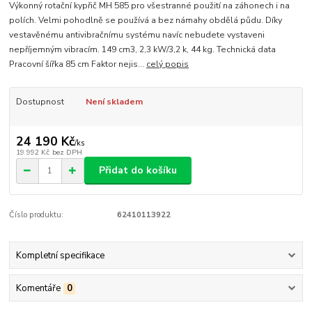
Výkonný rotační kypřič MH 585 pro všestranné použití na záhonech i na
polích. Velmi pohodlně se používá a bez námahy obdělá půdu. Díky
vestavěnému antivibračnímu systému navíc nebudete vystaveni
nepříjemným vibracím. 149 cm3, 2,3 kW/3,2 k, 44 kg. Technická data
Pracovní šířka 85 cm Faktor nejis...
celý popis
Dostupnost
Není skladem
24 190 Kč
/
ks
19 992 Kč
bez DPH
Přidat do košíku
Číslo produktu:
62410113922
Kompletní specifikace
Komentáře
0