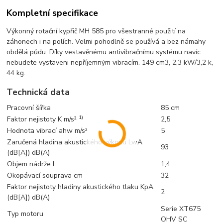
Kompletní specifikace
Výkonný rotační kypřič MH 585 pro všestranné použití na
záhonech i na polích. Velmi pohodlně se používá a bez námahy
obdělá půdu. Díky vestavěnému antivibračnímu systému navíc
nebudete vystaveni nepříjemným vibracím. 149 cm3, 2,3 kW/3,2 k,
44 kg.
Technická data
Pracovní šířka
85 cm
1)
Faktor nejistoty K m/s²
2,5
Hodnota vibrací ahw m/s²
5
Zaručená hladina akustického výkonu LwA
93
(dB[A]) dB(A)
Objem nádrže l
1,4
Okopávací souprava cm
32
Faktor nejistoty hladiny akustického tlaku KpA
2
(dB[A]) dB(A)
Serie XT675
Typ motoru
OHV SC