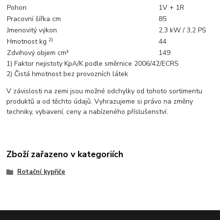
Pohon
1V + 1R
Pracovní šířka cm
85
Jmenovitý výkon
2,3 kW / 3,2 PS
2)
Hmotnost kg
44
Zdvihový objem cm³
149
1) Faktor nejistoty KpA/K podle směrnice 2006/42/ECRS
2) Čistá hmotnost bez provozních látek
V závislosti na zemi jsou možné odchylky od tohoto sortimentu
produktů a od těchto údajů. Vyhrazujeme si právo na změny
techniky, vybavení, ceny a nabízeného příslušenství.
Zboží zařazeno v kategoriích
Rotační kypřiče