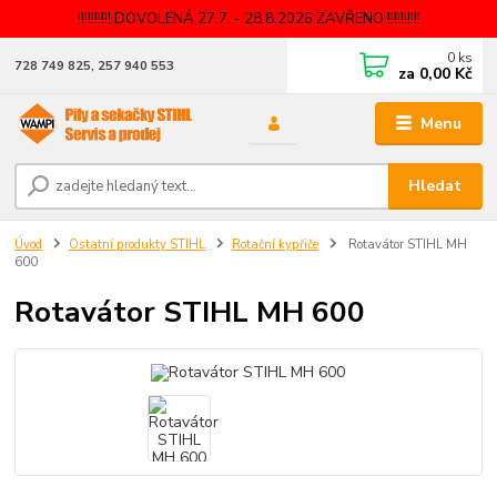
!!!!!!!!!! DOVOLENÁ 27.7. - 28.8.2026 ZAVŘENO !!!!!!!!!!
0
ks
728 749 825, 257 940 553
za
0,00 Kč
Menu
Hledat
Úvod
Ostatní produkty STIHL
Rotační kypřiče
Rotavátor STIHL MH
600
Rotavátor STIHL MH 600