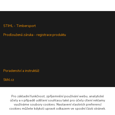
STIHL - Timbersport
Prodloužená záruka - registrace produktu
Poradenství a instruktáž
Stihl.cz
Pro základní funkčnost, zpříjemnění používání webu, analytické
Údržba a servis
účely a v případě udělení souhlasu také pro účely cílení reklamy
využíváme soubory cookies. Nastavení vlastních preferencí
Rady a praktické informace
cookies můžete kdykoli upravit odkazem ve spodní části stránek.