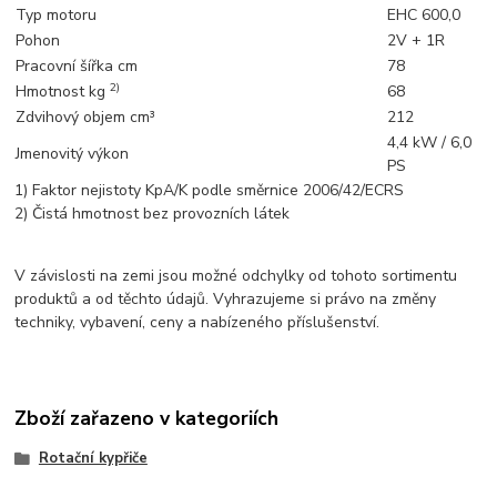
Typ motoru
EHC 600,0
Pohon
2V + 1R
Pracovní šířka cm
78
2)
Hmotnost kg
68
Zdvihový objem cm³
212
4,4 kW / 6,0
Jmenovitý výkon
PS
1) Faktor nejistoty KpA/K podle směrnice 2006/42/ECRS
2) Čistá hmotnost bez provozních látek
V závislosti na zemi jsou možné odchylky od tohoto sortimentu
produktů a od těchto údajů. Vyhrazujeme si právo na změny
techniky, vybavení, ceny a nabízeného příslušenství.
Zboží zařazeno v kategoriích
Rotační kypřiče