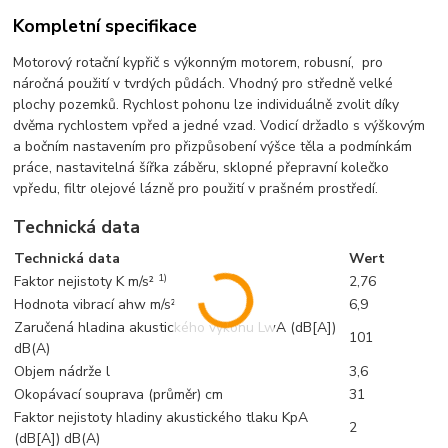
Kompletní specifikace
Motorový rotační kypřič s výkonným motorem, robusní, pro
náročná použití v tvrdých půdách. Vhodný pro středně velké
plochy pozemků. Rychlost pohonu lze individuálně zvolit díky
dvěma rychlostem vpřed a jedné vzad. Vodicí držadlo s výškovým
a bočním nastavením pro přizpůsobení výšce těla a podmínkám
práce, nastavitelná šířka záběru, sklopné přepravní kolečko
vpředu, filtr olejové lázně pro použití v prašném prostředí.
Technická data
Technická data
Wert
1)
Faktor nejistoty K m/s²
2,76
Hodnota vibrací ahw m/s²
6,9
Zaručená hladina akustického výkonu LwA (dB[A])
101
dB(A)
Objem nádrže l
3,6
Okopávací souprava (průměr) cm
31
Faktor nejistoty hladiny akustického tlaku KpA
2
(dB[A]) dB(A)