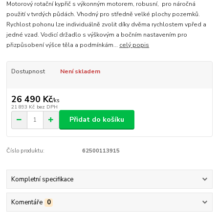
Motorový rotační kypřič s výkonným motorem, robusní, pro náročná
použití v tvrdých půdách. Vhodný pro středně velké plochy pozemků.
Rychlost pohonu lze individuálně zvolit díky dvěma rychlostem vpřed a
jedné vzad. Vodicí držadlo s výškovým a bočním nastavením pro
přizpůsobení výšce těla a podmínkám...
celý popis
Dostupnost
Není skladem
26 490 Kč
/
ks
21 893 Kč
bez DPH
Přidat do košíku
Číslo produktu:
62500113915
Kompletní specifikace
Komentáře
0