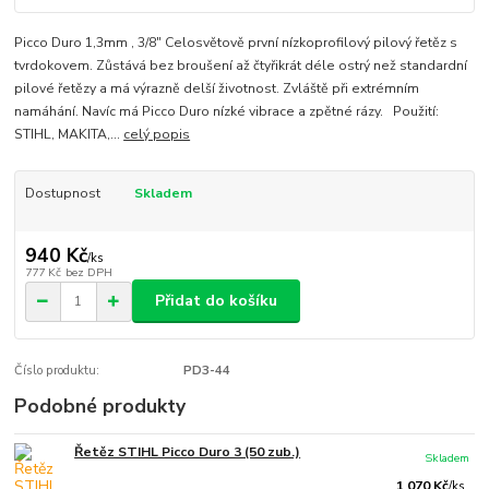
Picco Duro 1,3mm , 3/8" Celosvětově první nízkoprofilový pilový řetěz s
tvrdokovem. Zůstává bez broušení až čtyřikrát déle ostrý než standardní
pilové řetězy a má výrazně delší životnost. Zvláště při extrémním
namáhání. Navíc má Picco Duro nízké vibrace a zpětné rázy. Použití:
STIHL, MAKITA,...
celý popis
Dostupnost
Skladem
940 Kč
/
ks
777 Kč
bez DPH
Přidat do košíku
Číslo produktu:
PD3-44
Podobné produkty
Řetěz STIHL Picco Duro 3 (50 zub.)
Skladem
1 070 Kč
/
ks