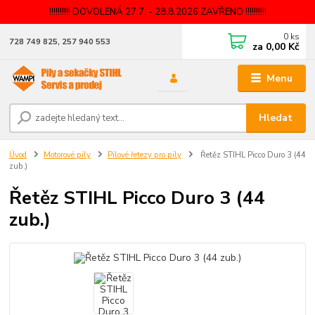
!!!!!!!!!! DOVOLENÁ 27.7. - 28.8.2026 ZAVŘENO !!!!!!!!!!
0
ks
728 749 825, 257 940 553
za
0,00 Kč
Menu
Hledat
Úvod
Motorové pily
Pilové řetezy pro pily
Řetěz STIHL Picco Duro 3 (44
zub.)
Řetěz STIHL Picco Duro 3 (44
zub.)