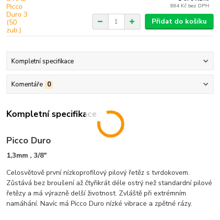
884 Kč
bez DPH
Přidat do košíku
Kompletní specifikace
Komentáře
0
Kompletní specifikace
Picco Duro
1,3mm , 3/8"
Celosvětově první nízkoprofilový pilový řetěz s tvrdokovem.
Zůstává bez broušení až čtyřikrát déle ostrý než standardní pilové
řetězy a má výrazně delší životnost. Zvláště při extrémním
namáhání. Navíc má Picco Duro nízké vibrace a zpětné rázy.