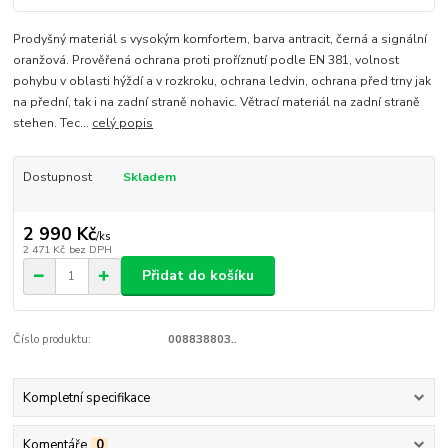
Prodyšný materiál s vysokým komfortem, barva antracit, černá a signální
oranžová. Prověřená ochrana proti proříznutí podle EN 381, volnost
pohybu v oblasti hýždí a v rozkroku, ochrana ledvin, ochrana před trny jak
na přední, tak i na zadní straně nohavic. Větrací materiál na zadní straně
stehen. Tec...
celý popis
Dostupnost
Skladem
2 990 Kč
/
ks
2 471 Kč
bez DPH
Přidat do košíku
Číslo produktu:
008838803..
Kompletní specifikace
Komentáře
0