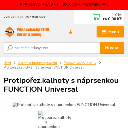
!!!!!!!!!! DOVOLENÁ 27.7. - 28.8.2026 ZAVŘENO !!!!!!!!!!
0
ks
728 749 825, 257 940 553
za
0,00 Kč
Menu
Hledat
Úvod
Osobní ochranné vybavení
Pracovní oděvy a obuv
Protipořez.kalhoty s náprsenkou FUNCTION Universal
Protipořez.kalhoty s náprsenkou
FUNCTION Universal