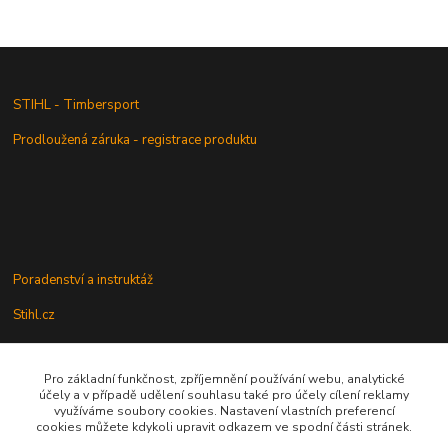
STIHL - Timbersport
Prodloužená záruka - registrace produktu
Poradenství a instruktáž
Stihl.cz
Pro základní funkčnost, zpříjemnění používání webu, analytické
Údržba a servis
účely a v případě udělení souhlasu také pro účely cílení reklamy
využíváme soubory cookies. Nastavení vlastních preferencí
Rady a praktické informace
cookies můžete kdykoli upravit odkazem ve spodní části stránek.