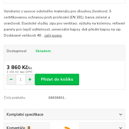
Vyrobeno z vysoce odolného materiálu pro dlouhou životnost. S
certifikovanou ochranou proti prořezání (EN 381), barva zelené a
oranžováí, Elastické vložky, zipy pro ventilaci, výztuhy na kolenou, reflexní
panely pro lepší viditelnost, univerzální kapsy, dvě přední kapsy na zip.
Dodávané velikosti 48...
celý popis
Dostupnost
Skladem
3 860 Kč
/
ks
3 190 Kč
bez DPH
Přidat do košíku
Číslo produktu:
08838801..
Kompletní specifikace
Komentáře
0