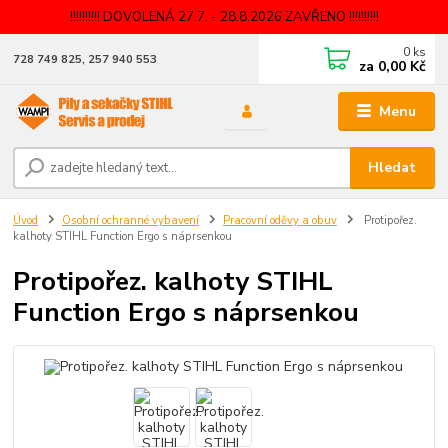
!!!!!!!!!! DOVOLENÁ 27.7. - 28.8.2026 ZAVŘENO !!!!!!!!!!
0
ks
728 749 825, 257 940 553
za
0,00 Kč
Menu
Hledat
Úvod
Osobní ochranné vybavení
Pracovní oděvy a obuv
Protipořez.
kalhoty STIHL Function Ergo s náprsenkou
Protipořez. kalhoty STIHL
Function Ergo s náprsenkou