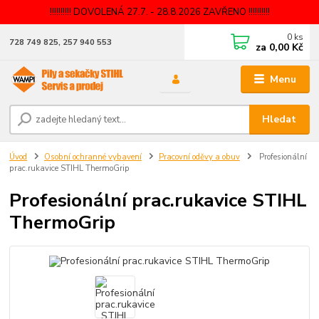
!!!!!!!!!! DOVOLENÁ 27.7. - 28.8.2026 ZAVŘENO !!!!!!!!!!
0
ks
728 749 825, 257 940 553
za
0,00 Kč
Menu
Hledat
Úvod
Osobní ochranné vybavení
Pracovní oděvy a obuv
Profesionální
prac.rukavice STIHL ThermoGrip
Profesionální prac.rukavice STIHL
ThermoGrip