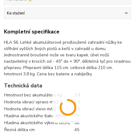
Ke stažení
Kompletní specifikace
HLA 56. Lehké akumulátorové prodloužené zahradní nůžky ke
stříhání vyšších živých plotů a keřů v zahradě u domu.
Jednostranně broušené nože ve tvaru kapek, úhel nožů
nastavitelný v krocích od - 45° do + 90°, dělitelná tyč pro snadnou
přepravu. Přepravní délka 115 cm, celková délka 210 cm,
hmotnost 3,8 kg. Cena bez baterie a nabíječky.
Technická data
Hmotnost bez akumulátoru kg
3,8
1)
Hodnota vibrací vpravo m/s2
1,5
1)
Hodnota vibrací vlevo m/s2
1,5
2)
Hladina akustického tlaku dB(A)
77
2)
Hladina akustického výkonu dB(A)
88
Řezná délka cm
45