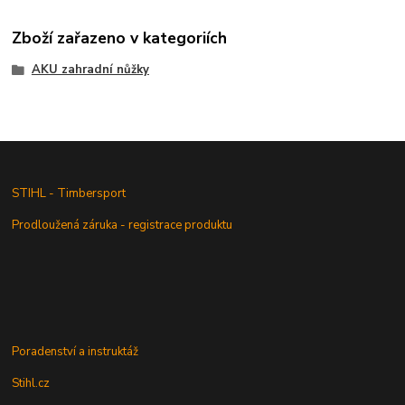
Zboží zařazeno v kategoriích
AKU zahradní nůžky
STIHL - Timbersport
Prodloužená záruka - registrace produktu
Poradenství a instruktáž
Stihl.cz