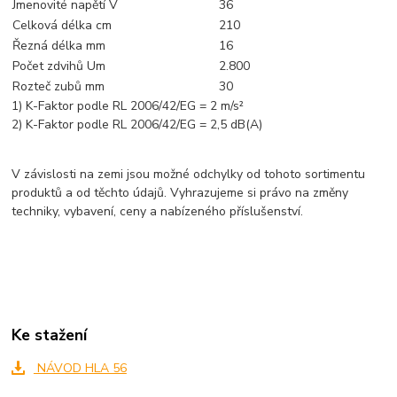
Jmenovité napětí V
36
Celková délka cm
210
Řezná délka mm
16
Počet zdvihů Um
2.800
Rozteč zubů mm
30
1) K-Faktor podle RL 2006/42/EG = 2 m/s²
2) K-Faktor podle RL 2006/42/EG = 2,5 dB(A)
V závislosti na zemi jsou možné odchylky od tohoto sortimentu
produktů a od těchto údajů. Vyhrazujeme si právo na změny
techniky, vybavení, ceny a nabízeného příslušenství.
Ke stažení
NÁVOD HLA 56