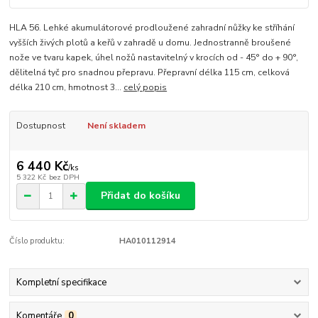
HLA 56. Lehké akumulátorové prodloužené zahradní nůžky ke stříhání
vyšších živých plotů a keřů v zahradě u domu. Jednostranně broušené
nože ve tvaru kapek, úhel nožů nastavitelný v krocích od - 45° do + 90°,
dělitelná tyč pro snadnou přepravu. Přepravní délka 115 cm, celková
délka 210 cm, hmotnost 3...
celý popis
Dostupnost
Není skladem
6 440 Kč
/
ks
5 322 Kč
bez DPH
Přidat do košíku
Číslo produktu:
HA010112914
Kompletní specifikace
Komentáře
0