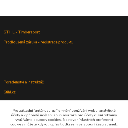
STIHL - Timbersport
Prodloužená záruka - registrace produktu
Poradenství a instruktáž
Stihl.cz
Pro základní funkčnost, zpříjemnění používání webu, analytické
Údržba a servis
účely a v případě udělení souhlasu také pro účely cílení reklamy
využíváme soubory cookies. Nastavení vlastních preferencí
Rady a praktické informace
cookies můžete kdykoli upravit odkazem ve spodní části stránek.