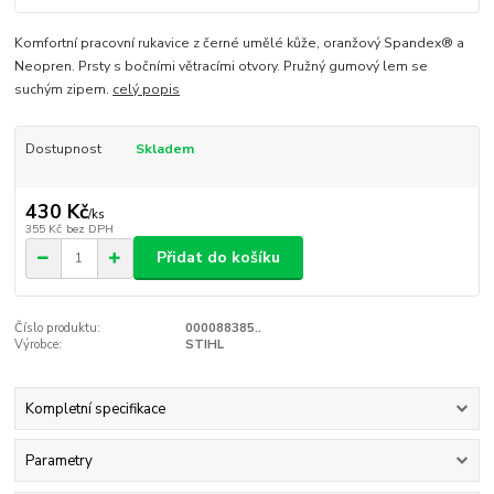
Komfortní pracovní rukavice z černé umělé kůže, oranžový Spandex® a
Neopren. Prsty s bočními větracími otvory. Pružný gumový lem se
suchým zipem.
celý popis
Dostupnost
Skladem
430 Kč
/
ks
355 Kč
bez DPH
Přidat do košíku
Číslo produktu:
000088385..
Výrobce:
STIHL
Kompletní specifikace
Parametry