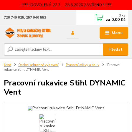
!!!!!!!!!! DOVOLENÁ 27.7. - 28.8.2026 ZAVŘENO !!!!!!!!!!
0
ks
728 749 825, 257 940 553
za
0,00 Kč
Menu
Hledat
Úvod
Osobní ochranné vybavení
Pracovní oděvy a obuv
Pracovní
rukavice Stihl DYNAMIC Vent
Pracovní rukavice Stihl DYNAMIC
Vent