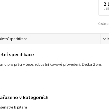
2 
1 6
Číslo p
etní specifikace
tní specifikace
smo pro práci v lese, robustní kovové provedení. Délka 25m.
zařazeno v kategoriích
ušenství k pilám