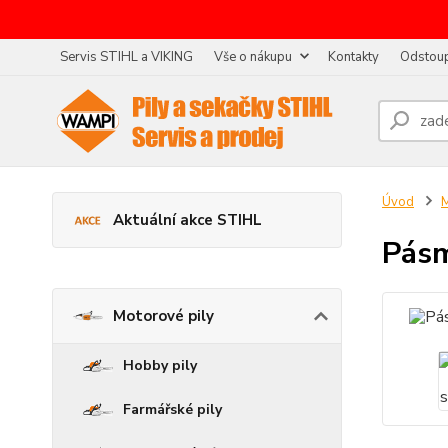
Servis STIHL a VIKING
Vše o nákupu
Kontakty
Odstoup
Úvod
M
Aktuální akce STIHL
Pásm
Motorové pily
Hobby pily
Farmářské pily