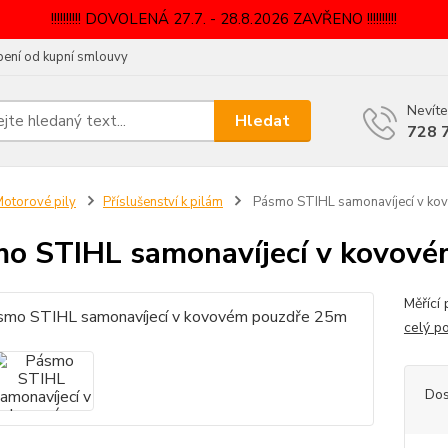
!!!!!!!!!! DOVOLENÁ 27.7. - 28.8.2026 ZAVŘENO !!!!!!!!!!
ení od kupní smlouvy
Nevíte
Hledat
728 
otorové pily
Příslušenství k pilám
Pásmo STIHL samonavíjecí v ko
o STIHL samonavíjecí v kovov
Měřící
celý p
Dos