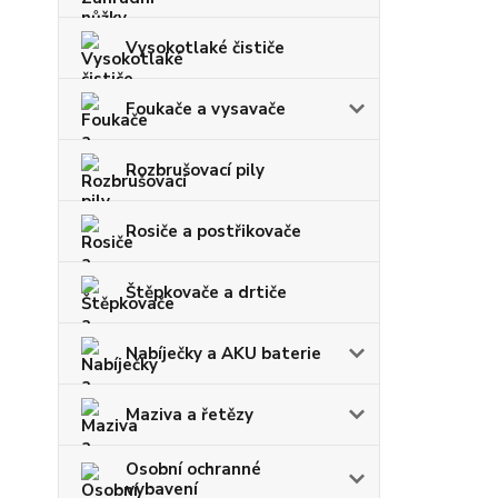
Vysokotlaké čističe
Foukače a vysavače
Rozbrušovací pily
Rosiče a postřikovače
Štěpkovače a drtiče
Nabíječky a AKU baterie
Maziva a řetězy
Osobní ochranné
vybavení