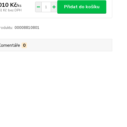
010 Kč
/
ks
Přidat do košíku
61 Kč
bez DPH
roduktu:
00008810801
Komentáře
0