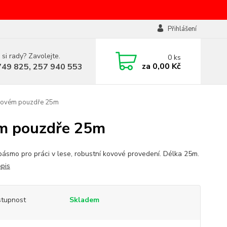
Přihlášení
 si rady? Zavolejte.
0
ks
za
0,00 Kč
749 825, 257 940 553
vovém pouzdře 25m
ém pouzdře 25m
 pásmo pro práci v lese, robustní kovové provedení. Délka 25m.
opis
tupnost
Skladem