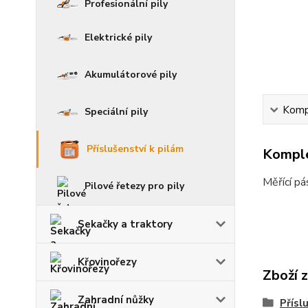
Profesionální pily
Elektrické pily
Akumulátorové pily
Kompl
Speciální pily
Příslušenství k pilám
Komple
Měřící pá
Pilové řetezy pro pily
Sekačky a traktory
Křovinořezy
Zboží 
Zahradní nůžky
Přísl