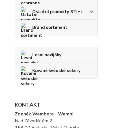
Ostatní produkty STIHL
Brand sortiment
Lesní navijáky
Kované švédské sekery
KONTAKT
Zdeněk Wambera - Wampi
Nad Závodištěm 2
159 00 Praha 5 - Velká Chuchle