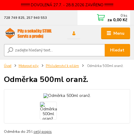
!!!!!!!!!! DOVOLENÁ 27.7. - 28.8.2026 ZAVŘENO !!!!!!!!!!
0
ks
728 749 825, 257 940 553
za
0,00 Kč
Menu
Hledat
Úvod
Motorové pily
Příslušenství k pilám
Odměrka 500ml oranž.
Odměrka 500ml oranž.
Odměrka do 25 l
celý popis