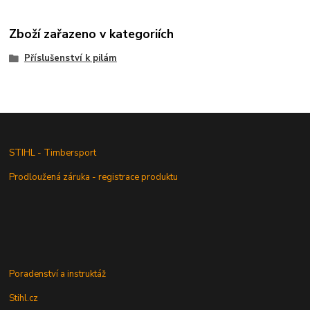
Zboží zařazeno v kategoriích
Příslušenství k pilám
STIHL - Timbersport
Prodloužená záruka - registrace produktu
Poradenství a instruktáž
Stihl.cz