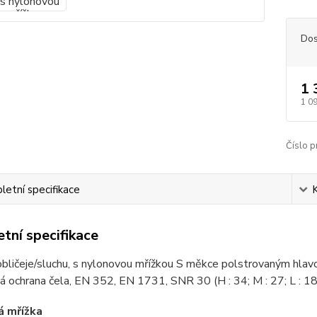
Dos
1 
1 0
Číslo p
etní specifikace
tní specifikace
bličeje/sluchu, s nylonovou mřížkou S měkce polstrovaným hlav
 ochrana čela, EN 352, EN 1731, SNR 30 (H : 34; M : 27; L : 18
á mřížka