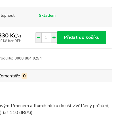
tupnost
Skladem
330 Kč
/
ks
Přidat do košíku
99 Kč
bez DPH
roduktu:
0000 884 0254
Komentáře
0
ovým třmenem a tlumiči hluku do uší. Zvětšený průhled,
) (až 110 dB(A)).