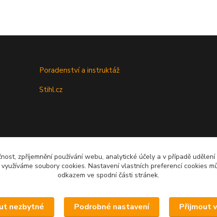
Poradenství a instruktáž
Stihl.cz
čnost, zpříjemnění používání webu, analytické účely a v případě udělení
y využíváme soubory cookies. Nastavení vlastních preferencí cookies mů
odkazem ve spodní části stránek.
Upravit sběr cookies.
ut nezbytné
Podrobné nastavení
Přijmout 