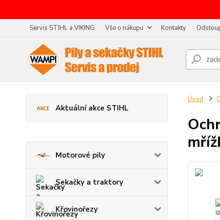
Servis STIHL a VIKING
Vše o nákupu
Kontakty
Odstoup
Úvod
O
Aktuální akce STIHL
Ochr
mříž
Motorové pily
Sekačky a traktory
Křovinořezy