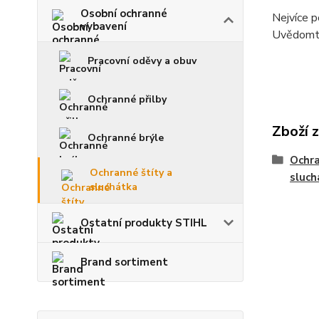
Osobní ochranné
Nejvíce p
vybavení
Uvědomte 
Pracovní oděvy a obuv
Ochranné přilby
Zboží 
Ochranné brýle
Ochra
Ochranné štíty a
sluch
sluchátka
Ostatní produkty STIHL
Brand sortiment