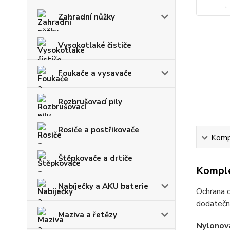
Zahradní nůžky
Vysokotlaké čističe
Foukače a vysavače
Rozbrušovací pily
Rosiče a postřikovače
Kompl
Štěpkovače a drtiče
Komple
Nabíječky a AKU baterie
Ochrana o
dodatečná
Maziva a řetězy
Nylonov