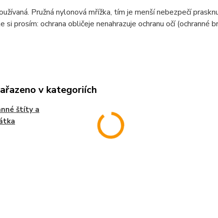
oužívaná. Pružná nylonová mřížka, tím je menší nebezpečí prasknu
si prosím: ochrana obličeje nenahrazuje ochranu očí (ochranné br
zařazeno v kategoriích
nné štíty a
átka