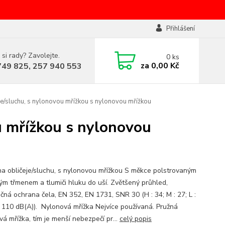
Přihlášení
 si rady? Zavolejte.
0
ks
za
0,00 Kč
749 825, 257 940 553
e/sluchu, s nylonovou mřížkou s nylonovou mřížkou
u mřížkou s nylonovou
a obličeje/sluchu, s nylonovou mřížkou S měkce polstrovaným
ým třmenem a tlumiči hluku do uší. Zvětšený průhled,
čná ochrana čela, EN 352, EN 1731, SNR 30 (H : 34; M : 27; L :
ž 110 dB(A)). Nylonová mřížka Nejvíce používaná. Pružná
á mřížka, tím je menší nebezpečí pr...
celý popis