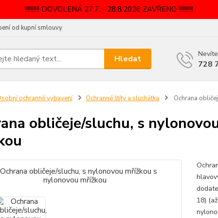
!!!!!!!!!! DOVOLENÁ 27.7. - 28.8.2026 ZAVŘENO !!!!!!!!!!
ení od kupní smlouvy
Nevíte
Hledat
728 
sobní ochranné vybavení
Ochranné štíty a sluchátka
Ochrana obličej
ana obličeje/sluchu, s nylonovo
kou
Ochran
hlavov
dodate
18) (a
nylonov