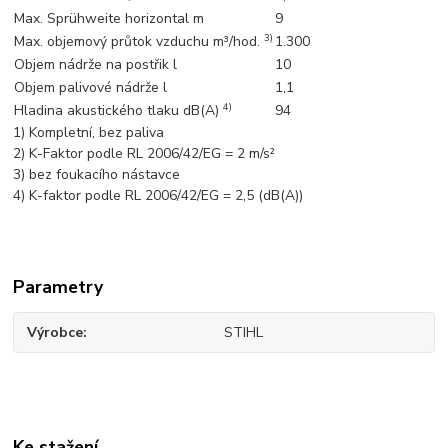
Max. Sprühweite horizontal m
9
3)
Max. objemový průtok vzduchu m³/hod.
1.300
Objem nádrže na postřik l
10
Objem palivové nádrže l
1,1
4)
Hladina akustického tlaku dB(A)
94
1) Kompletní, bez paliva
2) K-Faktor podle RL 2006/42/EG = 2 m/s²
3) bez foukacího nástavce
4) K-faktor podle RL 2006/42/EG = 2,5 (dB(A))
Parametry
Výrobce
STIHL
Ke stažení