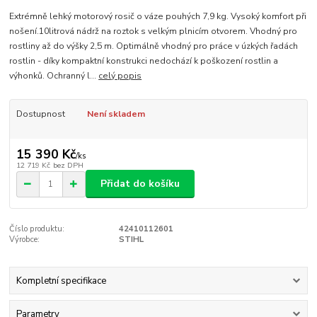
Extrémně lehký motorový rosič o váze pouhých 7,9 kg. Vysoký komfort při
nošení.10litrová nádrž na roztok s velkým plnicím otvorem. Vhodný pro
rostliny až do výšky 2,5 m. Optimálně vhodný pro práce v úzkých řadách
rostlin - díky kompaktní konstrukci nedochází k poškození rostlin a
výhonků. Ochranný l...
celý popis
Dostupnost
Není skladem
15 390 Kč
/
ks
12 719 Kč
bez DPH
Přidat do košíku
Číslo produktu:
42410112601
Výrobce:
STIHL
Kompletní specifikace
Parametry