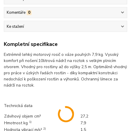
Komentáře
0
Ke stažení
Kompletní specifikace
Extrémně lehký motorový rosič o váze pouhých 7,9 kg. Vysoký
komfort při nošení.10litrová nádrž na roztok s velkým plnicím
otvorem. Vhodný pro rostliny až do výšky 2,5 m. Optimálně vhodný
pro práce v úzkých řadách rostlin - díky kompaktní konstrukci
nedochází k poškození rostlin a výhonků. Ochranný límece za
nádrží na roztok.
Technická data
Zdvihový objem cm³
27,2
1)
Hmotnost kg
7,9
2)
Hodnota vibrací m/s²
1,5