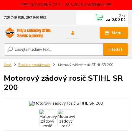
!!!!!!!!!! DOVOLENÁ 27.7. - 28.8.2026 ZAVŘENO !!!!!!!!!!
0
ks
728 749 825, 257 940 553
za
0,00 Kč
Menu
Hledat
Úvod
Rosiče a postřikovače
Motorový zádový rosič STIHL SR 200
Motorový zádový rosič STIHL SR
200