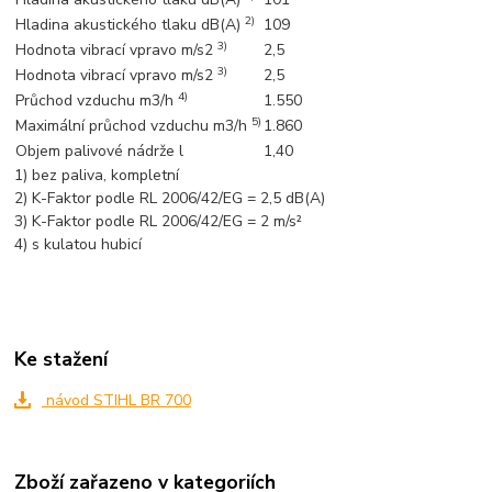
2)
Hladina akustického tlaku dB(A)
109
3)
Hodnota vibrací vpravo m/s2
2,5
3)
Hodnota vibrací vpravo m/s2
2,5
4)
Průchod vzduchu m3/h
1.550
5)
Maximální průchod vzduchu m3/h
1.860
Objem palivové nádrže l
1,40
1) bez paliva, kompletní
2) K-Faktor podle RL 2006/42/EG = 2,5 dB(A)
3) K-Faktor podle RL 2006/42/EG = 2 m/s²
4) s kulatou hubicí
Ke stažení
návod STIHL BR 700
Zboží zařazeno v kategoriích