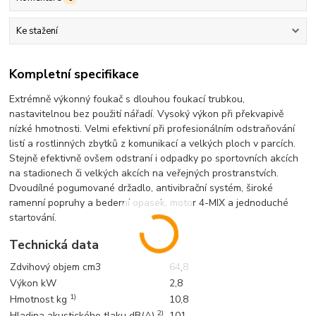
Ke stažení
Kompletní specifikace
Extrémně výkonný foukač s dlouhou foukací trubkou,
nastavitelnou bez použití nářadí. Vysoký výkon při překvapivě
nízké hmotnosti. Velmi efektivní při profesionálním odstraňování
listí a rostlinných zbytků z komunikací a velkých ploch v parcích.
Stejně efektivně ovšem odstraní i odpadky po sportovních akcích
na stadionech či velkých akcích na veřejných prostranstvích.
Dvoudílné pogumované držadlo, antivibrační systém, široké
ramenní popruhy a bederní opasek, motor 4-MIX a jednoduché
startování.
Technická data
Zdvihový objem cm3
64,8
Výkon kW
2,8
1)
Hmotnost kg
10,8
2)
Hladina akustického tlaku dB(A)
101