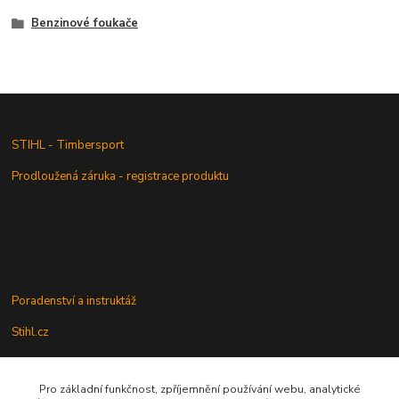
Benzinové foukače
STIHL - Timbersport
Prodloužená záruka - registrace produktu
Poradenství a instruktáž
Stihl.cz
Pro základní funkčnost, zpříjemnění používání webu, analytické
Údržba a servis