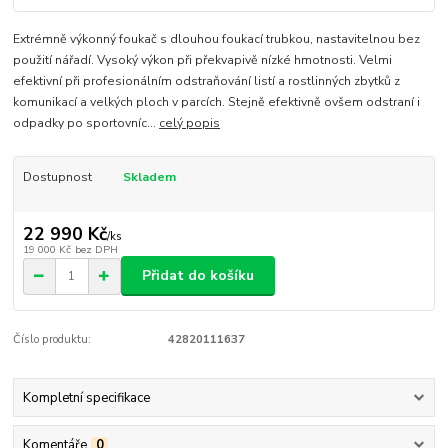
Extrémně výkonný foukač s dlouhou foukací trubkou, nastavitelnou bez
použití nářadí. Vysoký výkon při překvapivě nízké hmotnosti. Velmi
efektivní při profesionálním odstraňování listí a rostlinných zbytků z
komunikací a velkých ploch v parcích. Stejně efektivně ovšem odstraní i
odpadky po sportovníc...
celý popis
Dostupnost
Skladem
22 990 Kč
/
ks
19 000 Kč
bez DPH
Přidat do košíku
Číslo produktu:
42820111637
Kompletní specifikace
Komentáře
0