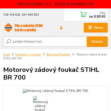
!!!!!!!!!! DOVOLENÁ 27.7. - 28.8.2026 ZAVŘENO !!!!!!!!!!
0
ks
728 749 825, 257 940 553
za
0,00 Kč
Menu
Hledat
Úvod
Foukače a vysavače
Benzinové foukače
Motorový zádový foukač
STIHL BR 700
Motorový zádový foukač STIHL
BR 700