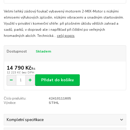
Velmi lehký zádový foukač vybavený motorem 2-MIX-Motor s nizkými
elmisemi výfukových zplodin, nízkými vibracemi a snadným startováním.
Využití v privátní i komerční sféře: při plošném úklidu větších zahrad a
sadů, parků, v dopravě ale i například při čištění po veřejných
hromadných akcích. Technická...
celý popis
Dostupnost
Skladem
14 790 Kč
/
ks
12 223 Kč
bez DPH
Přidat do košíku
Číslo produktu:
42410111605
Výrobce:
STIHL
Kompletní specifikace