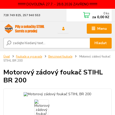
!!!!!!!!!! DOVOLENÁ 27.7. - 28.8.2026 ZAVŘENO !!!!!!!!!!
0
ks
728 749 825, 257 940 553
za
0,00 Kč
Menu
Hledat
Úvod
Foukače a vysavače
Benzinové foukače
Motorový zádový foukač
STIHL BR 200
Motorový zádový foukač STIHL
BR 200