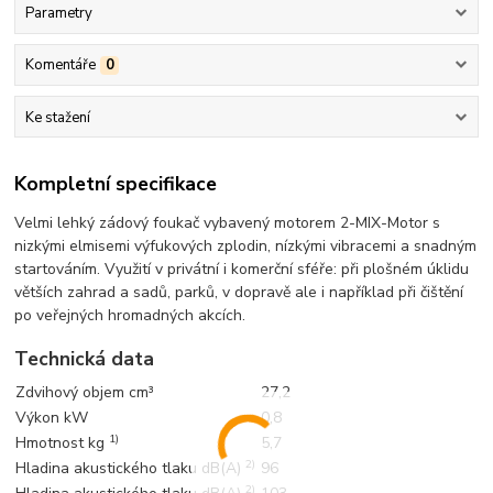
Parametry
Komentáře
0
Ke stažení
Kompletní specifikace
Velmi lehký zádový foukač vybavený motorem 2-MIX-Motor s
nizkými elmisemi výfukových zplodin, nízkými vibracemi a snadným
startováním. Využití v privátní i komerční sféře: při plošném úklidu
větších zahrad a sadů, parků, v dopravě ale i například při čištění
po veřejných hromadných akcích.
Technická data
Zdvihový objem cm³
27,2
Výkon kW
0,8
1)
Hmotnost kg
5,7
2)
Hladina akustického tlaku dB(A)
96
2)