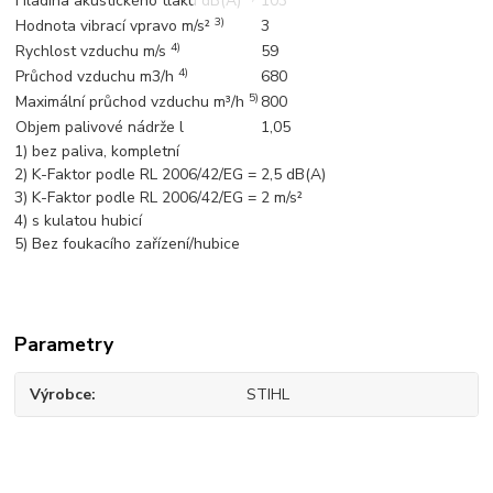
Hladina akustického tlaku dB(A)
103
3)
Hodnota vibrací vpravo m/s²
3
4)
Rychlost vzduchu m/s
59
4)
Průchod vzduchu m3/h
680
5)
Maximální průchod vzduchu m³/h
800
Objem palivové nádrže l
1,05
1) bez paliva, kompletní
2) K-Faktor podle RL 2006/42/EG = 2,5 dB(A)
3) K-Faktor podle RL 2006/42/EG = 2 m/s²
4) s kulatou hubicí
5) Bez foukacího zařízení/hubice
Parametry
Výrobce
STIHL