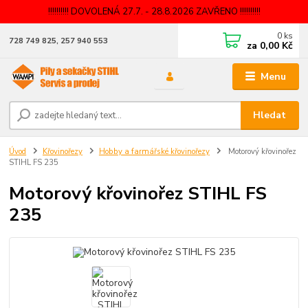
!!!!!!!!!! DOVOLENÁ 27.7. - 28.8.2026 ZAVŘENO !!!!!!!!!!
0
ks
728 749 825, 257 940 553
za
0,00 Kč
Menu
Hledat
Úvod
Křovinořezy
Hobby a farmářské křovinořezy
Motorový křovinořez
STIHL FS 235
Motorový křovinořez STIHL FS
235