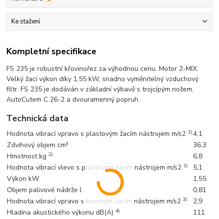
Ke stažení
Kompletní specifikace
FS 235 je robustní křovinořez za výhodnou cenu. Motor 2-MIX.
Velký žací výkon díky 1,55 kW, snadno vyměnitelný vzduchový
filtr. FS 235 je dodáván v základní výbavě s trojcípým nožem,
AutoCutem C 26-2 a dvouramenný popruh.
Technická data
1)
Hodnota vibrací vpravo s plastovým žacím nástrojem m/s2
4,1
Zdvihový objem cm³
36,3
2)
Hmotnost kg
6,8
1)
Hodnota vibrací vlevo s plastovým žacím nástrojem m/s2
5,1
Výkon kW
1,55
Objem palivové nádrže l
0,81
3)
Hodnota vibrací vpravo s kovovým žacím nástrojem m/s2
2,9
4)
Hladina akustického výkonu dB(A)
111