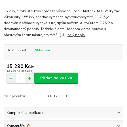
FS 235 je robustní křovinořez za výhodnou cenu. Motor 2-MIX. Velký žací
výkon díky 1,55 kW, snadno vyměnitelný vzduchový filtr. FS 235 je
dodáván v základní výbavě s trojcípým nožem, AutoCutem C 26-2 a
dvouramenný popruh. Technická data Hodnota vibrací vpravo s
plastovým žacím nástrojem m/s2 1) 4...
celý popis
Dostupnost
Skladem
15 290 Kč
/
ks
12 636 Kč
bez DPH
Přidat do košíku
Číslo produktu:
41512000015
Kompletní specifikace
Komentáře
0