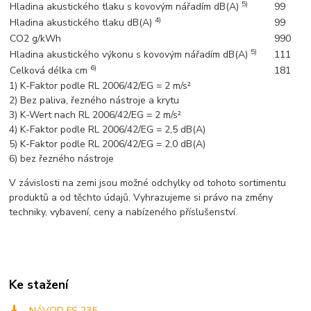
5)
Hladina akustického tlaku s kovovým nářadím dB(A)
99
4)
Hladina akustického tlaku dB(A)
99
CO2 g/kWh
990
5)
Hladina akustického výkonu s kovovým nářadím dB(A)
111
6)
Celková délka cm
181
1) K-Faktor podle RL 2006/42/EG = 2 m/s²
2) Bez paliva, řezného nástroje a krytu
3) K-Wert nach RL 2006/42/EG = 2 m/s²
4) K-Faktor podle RL 2006/42/EG = 2,5 dB(A)
5) K-Faktor podle RL 2006/42/EG = 2,0 dB(A)
6) bez řezného nástroje
V závislosti na zemi jsou možné odchylky od tohoto sortimentu
produktů a od těchto údajů. Vyhrazujeme si právo na změny
techniky, vybavení, ceny a nabízeného příslušenství.
Ke stažení
NÁVOD FS 235