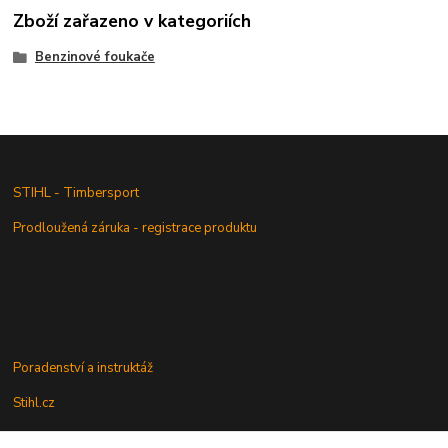
Zboží zařazeno v kategoriích
Benzinové foukače
STIHL - Timbersport
Prodloužená záruka - registrace produktu
Poradenství a instruktáž
Stihl.cz