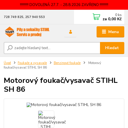
!!!!!!!!!! DOVOLENÁ 27.7. - 28.8.2026 ZAVŘENO !!!!!!!!!!
0
ks
728 749 825, 257 940 553
za
0,00 Kč
Menu
Hledat
Úvod
Foukače a vysavače
Benzinové foukače
Motorový
foukač/vysavač STIHL SH 86
Motorový foukač/vysavač STIHL
SH 86