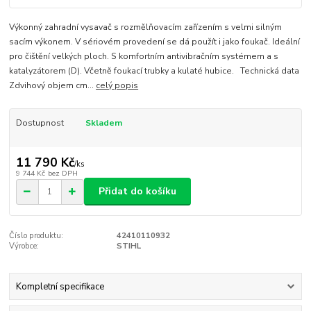
Výkonný zahradní vysavač s rozmělňovacím zařízením s velmi silným
sacím výkonem. V sériovém provedení se dá použít i jako foukač. Ideální
pro čištění velkých ploch. S komfortním antivibračním systémem a s
katalyzátorem (D). Včetně foukací trubky a kulaté hubice. Technická data
Zdvihový objem cm...
celý popis
Dostupnost
Skladem
11 790 Kč
/
ks
9 744 Kč
bez DPH
Přidat do košíku
Číslo produktu:
42410110932
Výrobce:
STIHL
Kompletní specifikace