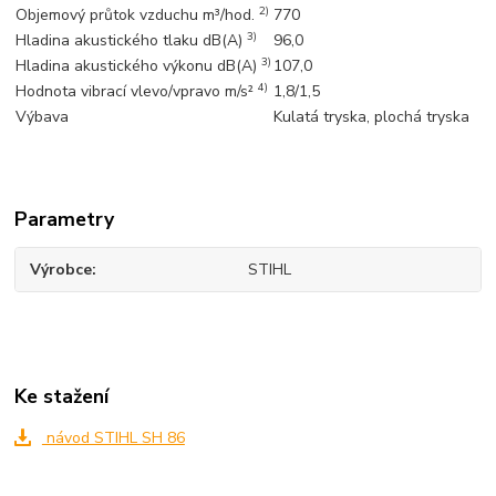
2)
Objemový průtok vzduchu m³/hod.
770
3)
Hladina akustického tlaku dB(A)
96,0
3)
Hladina akustického výkonu dB(A)
107,0
4)
Hodnota vibrací vlevo/vpravo m/s²
1,8/1,5
Výbava
Kulatá tryska, plochá tryska
Parametry
Výrobce
STIHL
Ke stažení
návod STIHL SH 86