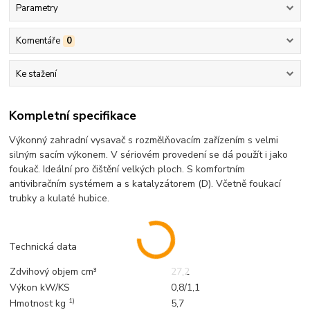
Parametry
Komentáře
0
Ke stažení
Kompletní specifikace
Výkonný zahradní vysavač s rozmělňovacím zařízením s velmi
silným sacím výkonem. V sériovém provedení se dá použít i jako
foukač. Ideální pro čištění velkých ploch. S komfortním
antivibračním systémem a s katalyzátorem (D). Včetně foukací
trubky a kulaté hubice.
Technická data
Zdvihový objem cm³
27,2
Výkon kW/KS
0,8/1,1
1)
Hmotnost kg
5,7