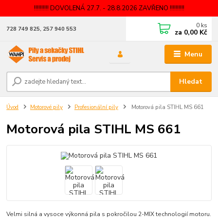
!!!!!!!!!! DOVOLENÁ 27.7. - 28.8.2026 ZAVŘENO !!!!!!!!!!
0
ks
728 749 825, 257 940 553
za
0,00 Kč
Menu
Hledat
Úvod
Motorové pily
Profesionální pily
Motorová pila STIHL MS 661
Motorová pila STIHL MS 661
Velmi silná a vysoce výkonná pila s pokročilou 2-MIX technologií motoru.