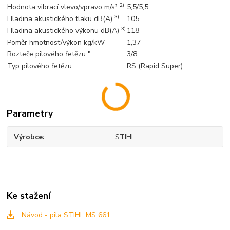
2)
Hodnota vibrací vlevo/vpravo m/s²
5,5/5,5
3)
Hladina akustického tlaku dB(A)
105
3)
Hladina akustického výkonu dB(A)
118
Poměr hmotnost/výkon kg/kW
1,37
Rozteče pilového řetězu "
3/8
Typ pilového řetězu
RS (Rapid Super)
Parametry
Výrobce
STIHL
Ke stažení
Návod - pila STIHL MS 661