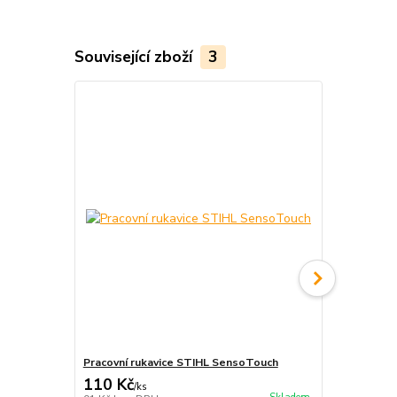
Související zboží
3
Pracovní rukavice STIHL SensoTouch
Dřevorubeck
110 Kč
1 690 Kč
/
ks