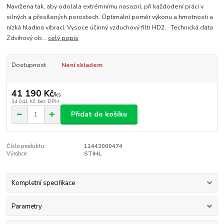
Navržena tak, aby odolala extrémnímu nasazní, při každodení práci v
silných a přesílených porostech. Optimální poměr výkonu a hmotnosti a
nízká hladina vibrací. Vysoce účinný vzduchový filtr HD2. Technická data
Zdvihový ob...
celý popis
Dostupnost
Není skladem
41 190 Kč
/
ks
34 041 Kč
bez DPH
Přidat do košíku
Číslo produktu:
11442000474
Výrobce:
STIHL
Kompletní specifikace
Parametry