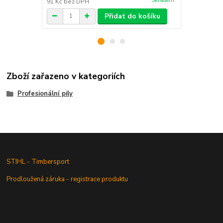
Skladem
91 Kč
bez DPH
1 397 Kč
bez
Přidat do košíku
Zboží zařazeno v kategoriích
Profesionální pily
STIHL - Timbersport
Prodloužená záruka - registrace produktu