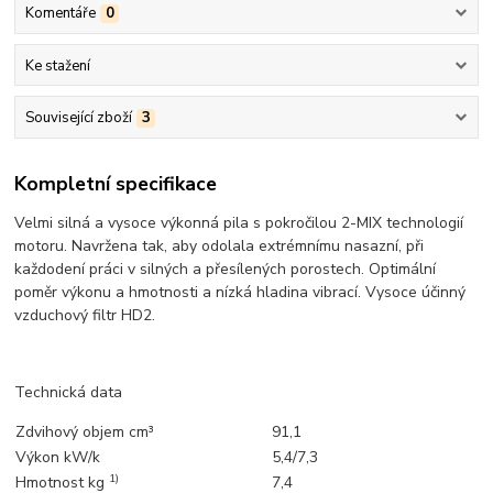
Komentáře
0
Ke stažení
Související zboží
3
Kompletní specifikace
Velmi silná a vysoce výkonná pila s pokročilou 2-MIX technologií
motoru. Navržena tak, aby odolala extrémnímu nasazní, při
každodení práci v silných a přesílených porostech. Optimální
poměr výkonu a hmotnosti a nízká hladina vibrací. Vysoce účinný
vzduchový filtr HD2.
Technická data
Zdvihový objem cm³
91,1
Výkon kW/k
5,4/7,3
1)
Hmotnost kg
7,4