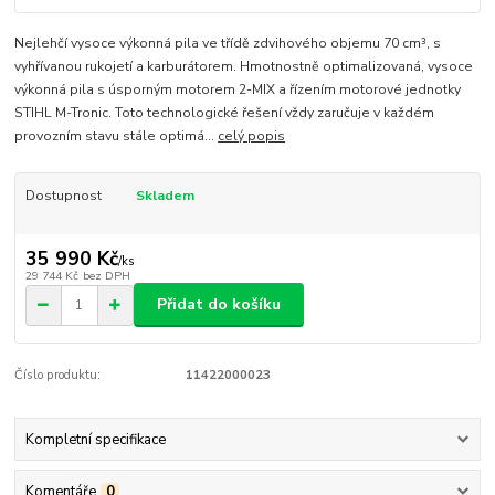
Nejlehčí vysoce výkonná pila ve třídě zdvihového objemu 70 cm³, s
vyhřívanou rukojetí a karburátorem. Hmotnostně optimalizovaná, vysoce
výkonná pila s úsporným motorem 2-MIX a řízením motorové jednotky
STIHL M-Tronic. Toto technologické řešení vždy zaručuje v každém
provozním stavu stále optimá...
celý popis
Dostupnost
Skladem
35 990 Kč
/
ks
29 744 Kč
bez DPH
Přidat do košíku
Číslo produktu:
11422000023
Kompletní specifikace
Komentáře
0