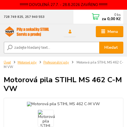
!!!!!!!!!! DOVOLENÁ 27.7. - 28.8.2026 ZAVŘENO !!!!!!!!!!
0
ks
728 749 825, 257 940 553
za
0,00 Kč
Menu
Hledat
Úvod
Motorové pily
Profesionální pily
Motorová pila STIHL MS 462 C-
M VW
Motorová pila STIHL MS 462 C-M
VW