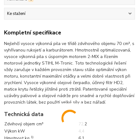
Ke stažení
Kompletní specifikace
Nejlehčí vysoce výkonná pila ve třídě zdvihového objemu 70 cm³, s
vyhřívanou rukojetí a karburátorem. Hmotnostně optimalizovaná,
vysoce výkonná pila s úsporným motorem 2-MIX a řízením
motorové jednotky STIHL M-Tronic. Toto technologické řešení
vždy zaručuje v každém provozním stavu stále optimální výkon
motoru, konstantní maximální otáčky a velmi dobré vlastnosti při
zrychlení. Vysoce výkonné olejové čerpadlo, účinný filtr HD2,
matice krytu řetězky jištěné proti ztrátě. Patentované speciální
uzávěry palivové a olejové nádrže pro snadné a rychlé doplňování
provozních látek, bez použití velké síly a bez nářadí.
Technická data
Zdvihový objem cm³
72,2
Výkon kW
4,4
1)
Hmotnost kg
6,1