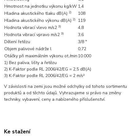
Hmotnost na jednotku výkonu kg/kW
1,4
2)
Hladina akustického tlaku dB(A)
108
2)
Hladina akustického výkonu dB(A)
119
3)
Hodnota vibrací vlevo m/s2
4,8
3)
Hodnota vibrací vpravo m/s2
3,6
Dělení řetězu
3/8 "
Objem palivové nádrže l
0,72
Otáčky při maximálním výkonu ot./min
10.000
1) Bez paliva, lišty a řetězu
2) K-Faktor podle RL 2006/42/EG = 2,5 dB(A)
3) K-Faktor podle RL 2006/42/EG = 2 m/s²
V závislosti na zemi jsou možné odchylky od tohoto sortimentu
produktů a od těchto údajů. Vyhrazujeme si právo na změny
techniky, vybavení, ceny a nabízeného příslušenství.
Ke stažení