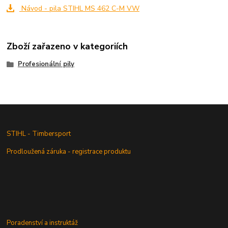
Návod - pila STIHL MS 462 C-M VW
Zboží zařazeno v kategoriích
Profesionální pily
STIHL - Timbersport
Prodloužená záruka - registrace produktu
Poradenství a instruktáž