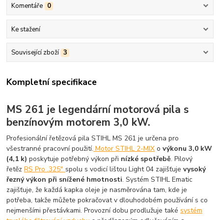
Komentáře
0
Ke stažení
Související zboží
3
Kompletní specifikace
MS 261 je legendární motorová pila s
benzínovým motorem 3,0 kW.
Profesionální řetězová pila STIHL MS 261 je určena pro
všestranné pracovní použití.
Motor STIHL 2-MIX
o
výkonu 3,0 kW
(4,1 k)
poskytuje potřebný výkon při
nízké spotřebě
. Pilový
řetěz
RS Pro .325"
spolu s vodicí lištou Light 04 zajišťuje
vysoký
řezný výkon při snížené hmotnosti
. Systém STIHL Ematic
zajišťuje, že každá kapka oleje je nasměrována tam, kde je
potřeba, takže můžete pokračovat v dlouhodobém používání s co
nejmenšími přestávkami. Provozní dobu prodlužuje také
systém