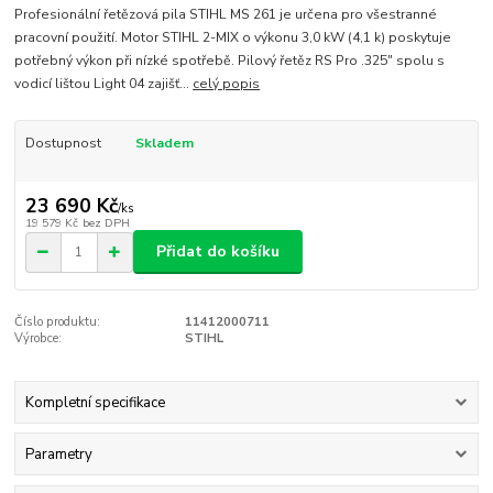
Profesionální řetězová pila STIHL MS 261 je určena pro všestranné
pracovní použití. Motor STIHL 2-MIX o výkonu 3,0 kW (4,1 k) poskytuje
potřebný výkon při nízké spotřebě. Pilový řetěz RS Pro .325" spolu s
vodicí lištou Light 04 zajišť...
celý popis
Dostupnost
Skladem
23 690 Kč
/
ks
19 579 Kč
bez DPH
Přidat do košíku
Číslo produktu:
11412000711
Výrobce:
STIHL
Kompletní specifikace
Parametry