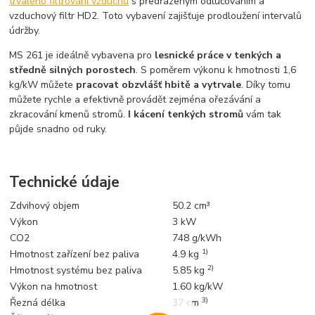
trvalého filtrování vzduchu
s předřazeným odlučováním a
vzduchový filtr HD2. Toto vybavení zajišťuje prodloužení intervalů
údržby.
MS 261 je ideálně vybavena pro
lesnické práce v tenkých a
středně silných porostech
. S poměrem výkonu k hmotnosti 1,6
kg/kW můžete
pracovat obzvlášť hbitě a vytrvale
. Díky tomu
můžete rychle a efektivně provádět zejména ořezávání a
zkracování kmenů stromů.
I kácení tenkých stromů
vám tak
půjde snadno od ruky.
Technické údaje
Zdvihový objem
50.2 cm³
Výkon
3 kW
CO2
748 g/kWh
1)
Hmotnost zařízení bez paliva
4.9 kg
2)
Hmotnost systému bez paliva
5.85 kg
Výkon na hmotnost
1.60 kg/kW
3)
Řezná délka
37 cm