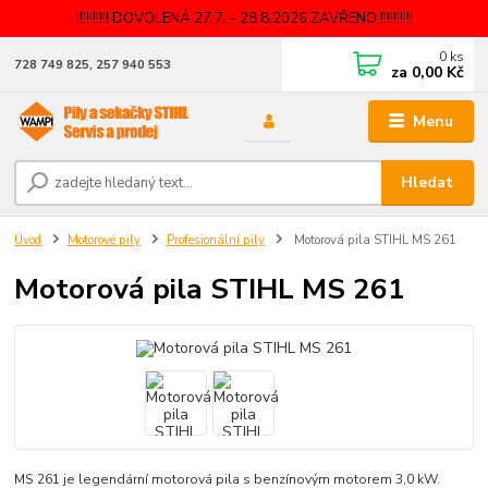
!!!!!!!!!! DOVOLENÁ 27.7. - 28.8.2026 ZAVŘENO !!!!!!!!!!
0
ks
728 749 825, 257 940 553
za
0,00 Kč
Menu
Hledat
Úvod
Motorové pily
Profesionální pily
Motorová pila STIHL MS 261
Motorová pila STIHL MS 261
MS 261 je legendární motorová pila s benzínovým motorem 3,0 kW.