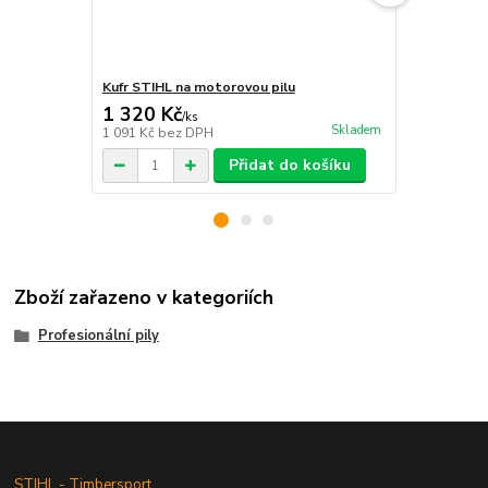
Kufr STIHL na motorovou pilu
Taška STIHL
1 320 Kč
1 120 Kč
/
ks
Skladem
1 091 Kč
bez DPH
926 Kč
bez 
Přidat do košíku
Zboží zařazeno v kategoriích
Profesionální pily
STIHL - Timbersport