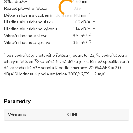
Šířka drážky
1.60 mm
Rozteč pilového řetězu
.325"
1)
Délka zařízení s ozubeným dorazem
448 mm
4)
Hladina akustického tlaku
105 dB(A)
4)
Hladina akustického výkonu
114 dB(A)
5)
Vibrační hodnota vlevo
3.5 m/s²
5)
Vibrační hodnota vpravo
3.5 m/s²
1)
2)
bez vodicí lišty a pilového řetězu (Footnote_22)
s vodicí lištou a
3)
pilovým řetězem
Skutečná řezná délka je kratší než specifikovaná
4)
délka vodicí lišty
Hodnota K podle směrnice 2006/42/ES = 2,0
5)
dB(A)
Hodnota K podle směrnice 2006/42/ES = 2 m/s²
Parametry
Výrobce
STIHL